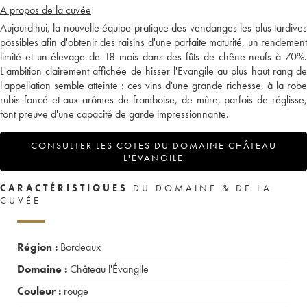
A propos de la cuvée
Aujourd'hui, la nouvelle équipe pratique des vendanges les plus tardives
possibles afin d'obtenir des raisins d'une parfaite maturité, un rendement
limité et un élevage de 18 mois dans des fûts de chêne neufs à 70%.
L'ambition clairement affichée de hisser l'Evangile au plus haut rang de
l'appellation semble atteinte : ces vins d'une grande richesse, à la robe
rubis foncé et aux arômes de framboise, de mûre, parfois de réglisse,
font preuve d'une capacité de garde impressionnante.
CONSULTER LES COTES DU DOMAINE CHÂTEAU
L'ÉVANGILE
CARACTÉRISTIQUES
DU DOMAINE & DE LA
CUVÉE
Région :
Bordeaux
Domaine :
Château l'Évangile
Couleur :
rouge