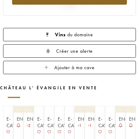
1960
1959
1957
1955
1953
2025
1952
1950
1949
1948
1947
1945
1943
1933
1928
1927
1925
Vins
du domaine
Créer une alerte
Ajouter à ma cave
CHÂTEAU L' ÉVANGILE EN VENTE
E-
ENCHÈRE
ENCHÈRE
E-
E-
E-
E-
ENCHÈRE
ENCHÈRE
E-
E-
ENCHÈR
ENC
CAVISTE
CAVISTE
CAVISTE
CAVISTE
CAVISTE
CAVISTE
CAVISTE
2
1
1