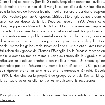
Conseillant) et Trotanoy (famille Giraud). Jusqu'alors dénommé Fazilleau,
le domaine prend le nom de l'Evangile au tout début du XIXème siècle,
sous la houlette de l'avocat Isambert, qui en restera propriétaire jusqu'en
1862. Racheté par Paul Chaperon, Château L'Evangile demeure dans le
giron de ses descendants, les Ducasse, jusqu'en 1990. Depuis cette
date, l'équipe du château Lafite Rothschild a progressivement repris le
contrôle du domaine. Les anciens propriétaires étaient déjà parfaitement
conscients du remarquable potentiel de ce terroir d'exception, constitué
d'un sous-sol profond et hétérogène de graves mêlées d'argile et de
sable. Même les gelées redoutables de l'hiver 1956 n'ont pu avoir tout à
fait raison du vignoble de Château L'Evangile. Louis Ducasse reprend en
main le domaine tout de même exsangue, renouvelle le vignoble et le
réhausse en quelques années à son meilleur niveau. Un niveau qui ne
connaîtra pas de fléchissement, même à son décès en 1982, puisque
son épouse prend sa suite avec une remarquable ténacité. Depuis
1990, le domaine est la propriété du groupe Barons de Rothschild, qui
lui consacre toutes les attentions et les investissements nécessaires.
Pour plus d'informations sur le domaine,
lire notre article sur le blo
iDealwine.