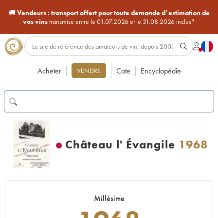
🚚
Vendeurs :
transport offert pour toute demande d’estimation de
vos vins
transmise entre le 01.07.2026 et le 31.08.2026 inclus*
Acheter
Cote
Encyclopédie
VENDRE
Château l' Évangile
1968
Millésime