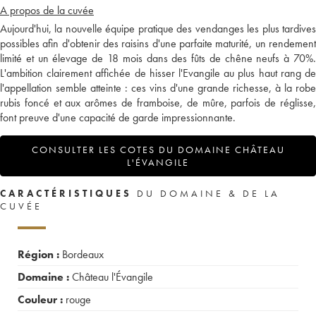
A propos de la cuvée
Aujourd'hui, la nouvelle équipe pratique des vendanges les plus tardives
possibles afin d'obtenir des raisins d'une parfaite maturité, un rendement
limité et un élevage de 18 mois dans des fûts de chêne neufs à 70%.
L'ambition clairement affichée de hisser l'Evangile au plus haut rang de
l'appellation semble atteinte : ces vins d'une grande richesse, à la robe
rubis foncé et aux arômes de framboise, de mûre, parfois de réglisse,
font preuve d'une capacité de garde impressionnante.
CONSULTER LES COTES DU DOMAINE CHÂTEAU
L'ÉVANGILE
CARACTÉRISTIQUES
DU DOMAINE & DE LA
CUVÉE
Région :
Bordeaux
Domaine :
Château l'Évangile
Couleur :
rouge