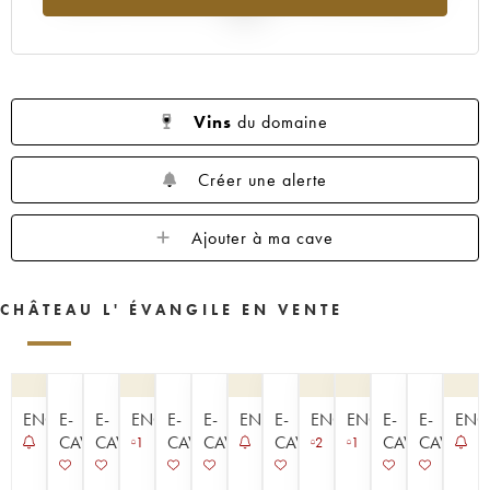
1960
1959
1957
1955
1953
2025
1952
1950
1949
1948
1947
1945
1943
1933
1928
1927
1925
Vins
du domaine
Créer une alerte
Ajouter à ma cave
CHÂTEAU L' ÉVANGILE EN VENTE
ENCHÈRE
E-
E-
ENCHÈRE
E-
E-
ENCHÈRE
E-
ENCHÈRE
ENCHÈRE
E-
E-
ENC
CAVISTE
CAVISTE
CAVISTE
CAVISTE
CAVISTE
CAVISTE
CAVISTE
1
2
1