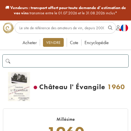
🚚
Vendeurs :
transport offert pour toute demande d’estimation de
vos vins
transmise entre le 01.07.2026 et le 31.08.2026 inclus*
Acheter
Cote
Encyclopédie
VENDRE
Château l' Évangile
1960
Millésime