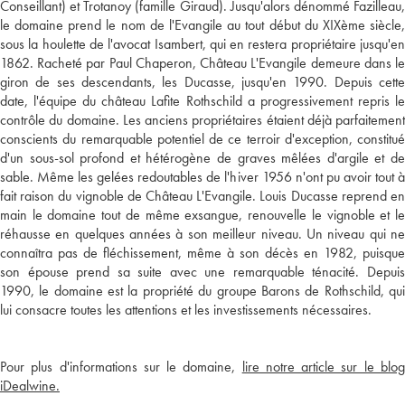
Conseillant) et Trotanoy (famille Giraud). Jusqu'alors dénommé Fazilleau,
le domaine prend le nom de l'Evangile au tout début du XIXème siècle,
sous la houlette de l'avocat Isambert, qui en restera propriétaire jusqu'en
1862. Racheté par Paul Chaperon, Château L'Evangile demeure dans le
giron de ses descendants, les Ducasse, jusqu'en 1990. Depuis cette
date, l'équipe du château Lafite Rothschild a progressivement repris le
contrôle du domaine. Les anciens propriétaires étaient déjà parfaitement
conscients du remarquable potentiel de ce terroir d'exception, constitué
d'un sous-sol profond et hétérogène de graves mêlées d'argile et de
sable. Même les gelées redoutables de l'hiver 1956 n'ont pu avoir tout à
fait raison du vignoble de Château L'Evangile. Louis Ducasse reprend en
main le domaine tout de même exsangue, renouvelle le vignoble et le
réhausse en quelques années à son meilleur niveau. Un niveau qui ne
connaîtra pas de fléchissement, même à son décès en 1982, puisque
son épouse prend sa suite avec une remarquable ténacité. Depuis
1990, le domaine est la propriété du groupe Barons de Rothschild, qui
lui consacre toutes les attentions et les investissements nécessaires.
Pour plus d'informations sur le domaine,
lire notre article sur le blo
iDealwine.