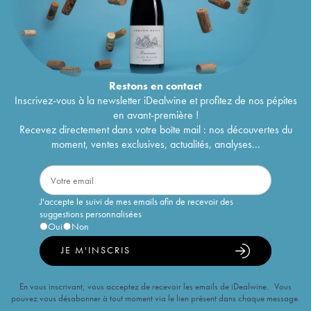
Restons en
contact
Inscrivez-vous à la newsletter iDealwine et profitez de nos pépites
en avant-première !
Recevez directement dans votre boîte mail : nos découvertes du
moment, ventes exclusives, actualités, analyses...
J'accepte le suivi de mes emails afin de recevoir des
suggestions personnalisées
Oui
Non
JE M'INSCRIS
En vous inscrivant, vous acceptez de recevoir les emails de iDealwine. Vous
pouvez vous désabonner à tout moment via le lien présent dans chaque message.