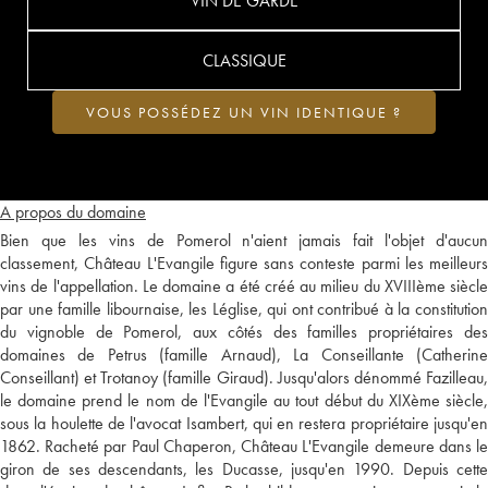
VIN DE GARDE
CLASSIQUE
VOUS POSSÉDEZ UN VIN IDENTIQUE ?
A propos du domaine
Bien que les vins de Pomerol n'aient jamais fait l'objet d'aucun
classement, Château L'Evangile figure sans conteste parmi les meilleurs
vins de l'appellation. Le domaine a été créé au milieu du XVIIIème siècle
par une famille libournaise, les Léglise, qui ont contribué à la constitution
du vignoble de Pomerol, aux côtés des familles propriétaires des
domaines de Petrus (famille Arnaud), La Conseillante (Catherine
Conseillant) et Trotanoy (famille Giraud). Jusqu'alors dénommé Fazilleau,
le domaine prend le nom de l'Evangile au tout début du XIXème siècle,
sous la houlette de l'avocat Isambert, qui en restera propriétaire jusqu'en
1862. Racheté par Paul Chaperon, Château L'Evangile demeure dans le
giron de ses descendants, les Ducasse, jusqu'en 1990. Depuis cette