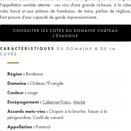
l'appellation semble atteinte : ces vins d'une grande richesse, à la robe
rubis foncé et aux arômes de framboise, de mûre, parfois de réglisse,
font preuve d'une capacité de garde impressionnante.
CONSULTER LES COTES DU DOMAINE CHÂTEAU
L'ÉVANGILE
CARACTÉRISTIQUES
DU DOMAINE & DE LA
CUVÉE
Région :
Bordeaux
Domaine :
Château l'Évangile
Couleur :
rouge
Encépagement :
Cabernet Franc
,
Merlot
Accords mets-vins :
Chapon à la broche
,
Faisan à la
périgourdine
,
Confit de canard
Appellation :
Pomerol