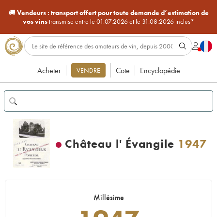
🚚
Vendeurs :
transport offert pour toute demande d’estimation de
vos vins
transmise entre le 01.07.2026 et le 31.08.2026 inclus*
Acheter
Cote
Encyclopédie
VENDRE
Château l' Évangile
1947
Millésime