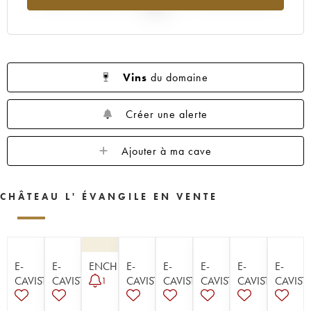
1960
1959
1957
1955
1953
2025
1952
1950
1949
1948
1947
1945
1943
1933
1928
1927
1925
Vins
du domaine
Créer une alerte
Ajouter à ma cave
CHÂTEAU L' ÉVANGILE EN VENTE
E-
E-
ENCHÈRE
E-
E-
E-
E-
E-
CAVISTE
CAVISTE
CAVISTE
CAVISTE
CAVISTE
CAVISTE
CAVIST
1