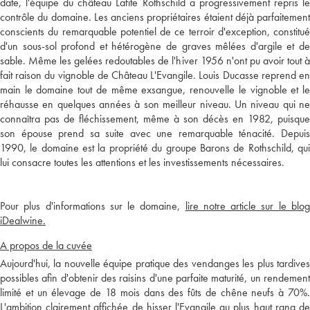
date, l'équipe du château Lafite Rothschild a progressivement repris le
contrôle du domaine. Les anciens propriétaires étaient déjà parfaitement
conscients du remarquable potentiel de ce terroir d'exception, constitué
d'un sous-sol profond et hétérogène de graves mêlées d'argile et de
sable. Même les gelées redoutables de l'hiver 1956 n'ont pu avoir tout à
fait raison du vignoble de Château L'Evangile. Louis Ducasse reprend en
main le domaine tout de même exsangue, renouvelle le vignoble et le
réhausse en quelques années à son meilleur niveau. Un niveau qui ne
connaîtra pas de fléchissement, même à son décès en 1982, puisque
son épouse prend sa suite avec une remarquable ténacité. Depuis
1990, le domaine est la propriété du groupe Barons de Rothschild, qui
lui consacre toutes les attentions et les investissements nécessaires.
Pour plus d'informations sur le domaine,
lire notre article sur le blo
iDealwine.
A propos de la cuvée
Aujourd'hui, la nouvelle équipe pratique des vendanges les plus tardives
possibles afin d'obtenir des raisins d'une parfaite maturité, un rendement
limité et un élevage de 18 mois dans des fûts de chêne neufs à 70%.
L'ambition clairement affichée de hisser l'Evangile au plus haut rang de