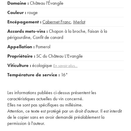
Domaine :
Château l'Évangile
Couleur :
rouge
Encépagement :
Cabernet Franc
,
Merlot
Accords mets-vins :
Chapon à la broche
,
Faisan à la
périgourdine
,
Confit de canard
Appellation :
Pomerol
Propriétaire :
SC du Château L'Evangile
Viticulture :
écologique
En savoir plus...
Température de service :
16°
Les informations publiées ci-dessus présentent les
caractéristiques actuelles du vin concerné.
Elles ne sont pas spécifiques au millésime.
Attention, ce texte est protégé par un droit d'auteur. Il est interdit
de le copier sans en avoir demandé préalablement la
permission à l'auteur.