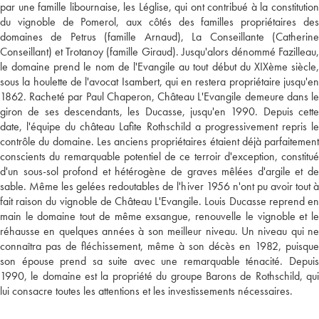
par une famille libournaise, les Léglise, qui ont contribué à la constitution
du vignoble de Pomerol, aux côtés des familles propriétaires des
domaines de Petrus (famille Arnaud), La Conseillante (Catherine
Conseillant) et Trotanoy (famille Giraud). Jusqu'alors dénommé Fazilleau,
le domaine prend le nom de l'Evangile au tout début du XIXème siècle,
sous la houlette de l'avocat Isambert, qui en restera propriétaire jusqu'en
1862. Racheté par Paul Chaperon, Château L'Evangile demeure dans le
giron de ses descendants, les Ducasse, jusqu'en 1990. Depuis cette
date, l'équipe du château Lafite Rothschild a progressivement repris le
contrôle du domaine. Les anciens propriétaires étaient déjà parfaitement
conscients du remarquable potentiel de ce terroir d'exception, constitué
d'un sous-sol profond et hétérogène de graves mêlées d'argile et de
sable. Même les gelées redoutables de l'hiver 1956 n'ont pu avoir tout à
fait raison du vignoble de Château L'Evangile. Louis Ducasse reprend en
main le domaine tout de même exsangue, renouvelle le vignoble et le
réhausse en quelques années à son meilleur niveau. Un niveau qui ne
connaîtra pas de fléchissement, même à son décès en 1982, puisque
son épouse prend sa suite avec une remarquable ténacité. Depuis
1990, le domaine est la propriété du groupe Barons de Rothschild, qui
lui consacre toutes les attentions et les investissements nécessaires.