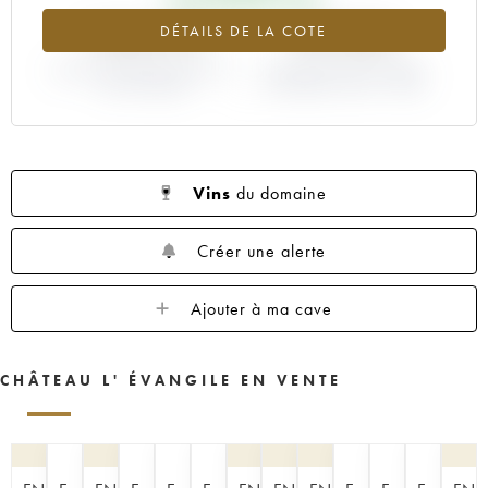
1960
1959
1957
1955
1953
+166.41%
+47.83%
DÉTAILS DE LA COTE
1952
1950
1949
1948
1947
VARIATION COTE ACTUELLE /
1945
1943
1933
VARIATION PRIX PRIMEUR
1928
1927
PRIX PRIMEUR
MILLÉSIME 1983 / 1982
1925
Vins
du domaine
Créer une alerte
Ajouter à ma cave
CHÂTEAU L' ÉVANGILE EN VENTE