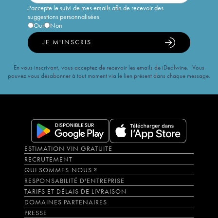
J'accepte le suivi de mes emails afin de recevoir des
suggestions personnalisées
Oui
Non
JE M'INSCRIS
En vous inscrivant, vous acceptez de recevoir les emails de iDealwine. Vous
pouvez vous désabonner à tout moment via le lien présent dans chaque message.
ESTIMATION VIN GRATUITE
RECRUTEMENT
QUI SOMMES-NOUS ?
RESPONSABILITÉ D'ENTREPRISE
TARIFS ET DÉLAIS DE LIVRAISON
DOMAINES PARTENAIRES
PRESSE