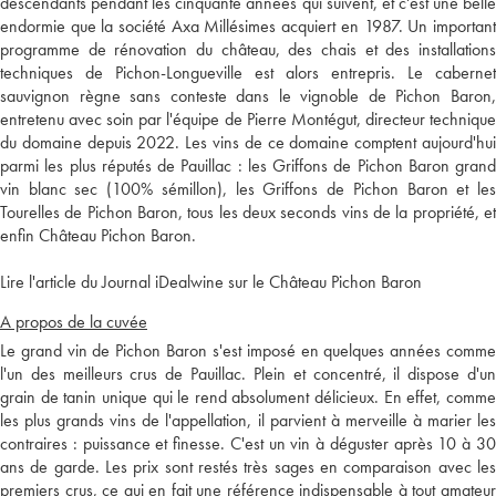
descendants pendant les cinquante années qui suivent, et c'est une belle
endormie que la société Axa Millésimes acquiert en 1987. Un important
programme de rénovation du château, des chais et des installations
techniques de Pichon-Longueville est alors entrepris. Le cabernet
sauvignon règne sans conteste dans le vignoble de Pichon Baron,
entretenu avec soin par l'équipe de Pierre Montégut, directeur technique
du domaine depuis 2022. Les vins de ce domaine comptent aujourd'hui
parmi les plus réputés de Pauillac : les Griffons de Pichon Baron grand
vin blanc sec (100% sémillon), les Griffons de Pichon Baron et les
Tourelles de Pichon Baron, tous les deux seconds vins de la propriété, et
enfin Château Pichon Baron.
Lire l'article du Journal iDealwine sur le Château Pichon Baron
A propos de la cuvée
Le grand vin de Pichon Baron s'est imposé en quelques années comme
l'un des meilleurs crus de Pauillac. Plein et concentré, il dispose d'un
grain de tanin unique qui le rend absolument délicieux. En effet, comme
les plus grands vins de l'appellation, il parvient à merveille à marier les
contraires : puissance et finesse. C'est un vin à déguster après 10 à 30
ans de garde. Les prix sont restés très sages en comparaison avec les
premiers crus, ce qui en fait une référence indispensable à tout amateur