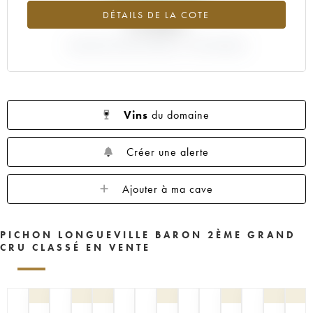
1961
1960
1959
1958
1957
DÉTAILS DE LA COTE
+3.66%
1956
1955
1954
1953
1952
1950
VARIATION COTE ACTUELLE / PRIX PRIMEUR
1949
1948
1947
1945
1943
1940
1938
1936
1928
1916
Vins
du domaine
Créer une alerte
Ajouter à ma cave
PICHON LONGUEVILLE BARON 2ÈME GRAND
CRU CLASSÉ EN VENTE