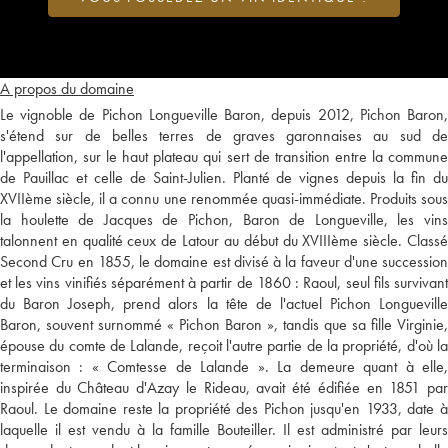
A propos du domaine
Le vignoble de Pichon Longueville Baron, depuis 2012, Pichon Baron,
s'étend sur de belles terres de graves garonnaises au sud de
l'appellation, sur le haut plateau qui sert de transition entre la commune
de Pauillac et celle de Saint-Julien. Planté de vignes depuis la fin du
XVIIème siècle, il a connu une renommée quasi-immédiate. Produits sous
la houlette de Jacques de Pichon, Baron de Longueville, les vins
talonnent en qualité ceux de Latour au début du XVIIIème siècle. Classé
Second Cru en 1855, le domaine est divisé à la faveur d'une succession
et les vins vinifiés séparément à partir de 1860 : Raoul, seul fils survivant
du Baron Joseph, prend alors la tête de l'actuel Pichon Longueville
Baron, souvent surnommé « Pichon Baron », tandis que sa fille Virginie,
épouse du comte de Lalande, reçoit l'autre partie de la propriété, d'où la
terminaison : « Comtesse de Lalande ». La demeure quant à elle,
inspirée du Château d'Azay le Rideau, avait été édifiée en 1851 par
Raoul. Le domaine reste la propriété des Pichon jusqu'en 1933, date à
laquelle il est vendu à la famille Bouteiller. Il est administré par leurs