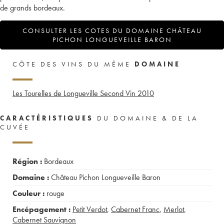
de grands bordeaux.
CONSULTER LES COTES DU DOMAINE CHÂTEAU
PICHON LONGUEVEILLE BARON
CÔTE DES VINS DU MÊME
DOMAINE
Les Tourelles de Longueville Second Vin
2010
CARACTÉRISTIQUES
DU DOMAINE & DE LA
CUVÉE
Région :
Bordeaux
Domaine :
Château Pichon Longueveille Baron
Couleur :
rouge
Encépagement :
Petit Verdot
,
Cabernet Franc
,
Merlot
,
Cabernet Sauvignon