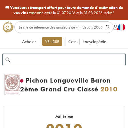
🚚
Vendeurs :
transport offert pour toute demande d’estimation de
vos vins
transmise entre le 01.07.2026 et le 31.08.2026 inclus*
Acheter
Cote
Encyclopédie
VENDRE
Pichon Longueville Baron
2ème Grand Cru Classé
2010
Millésime