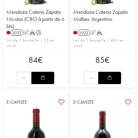
Mendoza Catena Zapata
Mendoza Catena Zapata
Nicolas (CBO à partir de 6
Malbec Argentino
bts)
2022
A
K
T
2022
A
K
Lot de 1 bouteille | 25 en
Lot de 1 bouteille | 60+ en
stock
stock
84
€
85
€
E-CAVISTE
E-CAVISTE