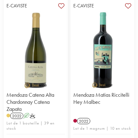
E-CAVISTE
E-CAVISTE
Mendoza Catena Alta
Mendoza Matias Riccitelli
Chardonnay Catena
Hey Malbec
Zapata
2022
A
K
2022
Lot de 1 bouteille | 39 en
stock
Lot de 1 magnum | 10 en stock