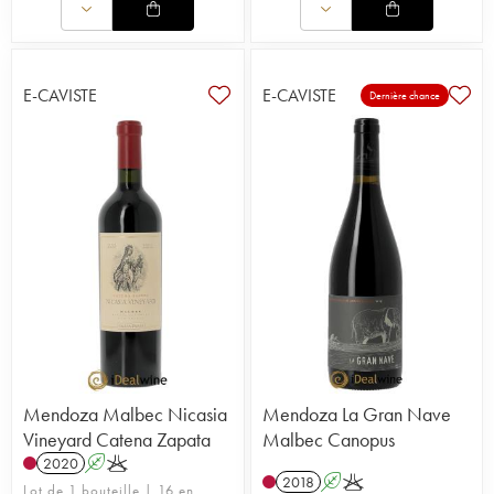
E-CAVISTE
E-CAVISTE
Dernière chance
Mendoza Malbec Nicasia
Mendoza La Gran Nave
Vineyard Catena Zapata
Malbec Canopus
2020
A
K
2018
A
K
Lot de 1 bouteille | 16 en