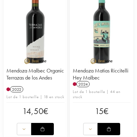
du cabernet, de la syrah et du bonarda. Au centre du pays
se trouve la principale région viticole du pays,
Mendoza
.
Les vins argentins sont généralement assez riches et
structurés. Découvrez les meilleurs vins du pays, ses icônes
comme
Catena Zapata
,
El Enemigo
,
Cheval des
Andes
, comme ses étoiles montantes -
Riccitelli
,
Canopus
et
Bodega Chacra
…
Mendoza Malbec Organic
Mendoza Matias Riccitelli
Terrazas de los Andes
Hey Malbec
2024
2022
Lot de 1 bouteille | 44 en
Lot de 1 bouteille | 18 en stock
stock
14,50
€
15
€