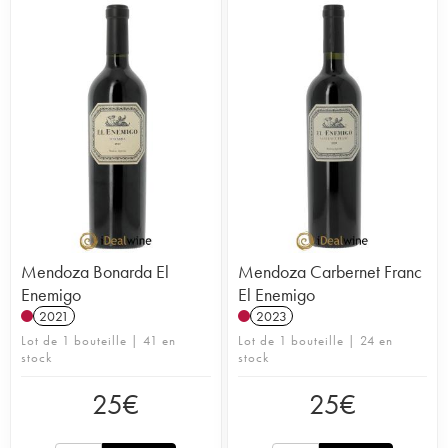
Mendoza Bonarda El
Mendoza Carbernet Franc
Enemigo
El Enemigo
2021
2023
Lot de 1 bouteille | 41 en
Lot de 1 bouteille | 24 en
stock
stock
25
€
25
€