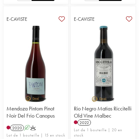
E-CAVISTE
E-CAVISTE
Mendoza Pintom Pinot
Rio Negro Matias Riccitelli
Noir Del Frio Canopus
Old Vine Malbec
2022
2020
A
K
Lot de 1 bouteille | 20 en
Lot de 1 bouteille | 15 en stock
stock