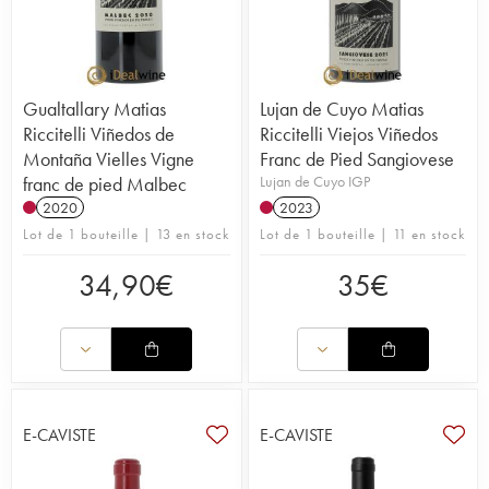
Gualtallary Matias
Lujan de Cuyo Matias
Riccitelli Viñedos de
Riccitelli Viejos Viñedos
Montaña Vielles Vigne
Franc de Pied Sangiovese
franc de pied Malbec
Lujan de Cuyo IGP
2020
2023
Lot de 1 bouteille | 13 en stock
Lot de 1 bouteille | 11 en stock
34,90
€
35
€
E-CAVISTE
E-CAVISTE