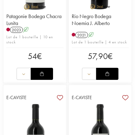
Patagonie Bodega Chacra
Rio Negro Bodega
Lunita
Noemia J. Alberto
2023
A
2021
A
Lot de 1 bouteille | 10 en
stock
Lot de 1 bouteille | 4 en stock
54
€
57,90
€
E-CAVISTE
E-CAVISTE