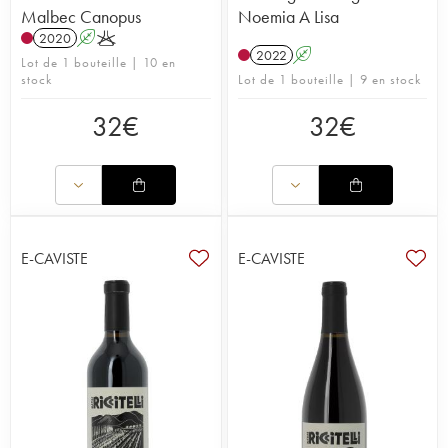
Malbec Canopus
Noemia A Lisa
2020
A
K
2022
A
Lot de 1 bouteille | 10 en
stock
Lot de 1 bouteille | 9 en stock
32
€
32
€
E-CAVISTE
E-CAVISTE