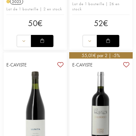
2023
Lot de 1 bouteille | 26 en
Lot de 1 bouteille | 2 en stock
stock
50
€
52
€
55,01
€
par 2 | -5%
E-CAVISTE
E-CAVISTE