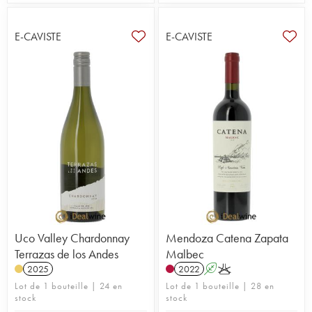
E-CAVISTE
E-CAVISTE
Uco Valley Chardonnay
Mendoza Catena Zapata
Terrazas de los Andes
Malbec
2025
2022
A
K
Lot de 1 bouteille | 24 en
Lot de 1 bouteille | 28 en
stock
stock