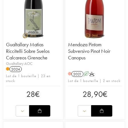
Gualtallary Matias
Mendoza Pintom
Riccitelli Sobre Suelos
Subversivo Pinot Noir
Calcareos Grenache
Canopus
Gualtallary AOC
2024
2021
A
K
Lot de 1 bouteille | 23 en
stock
Lot de 1 bouteille | 2 en stock
28
€
28,90
€