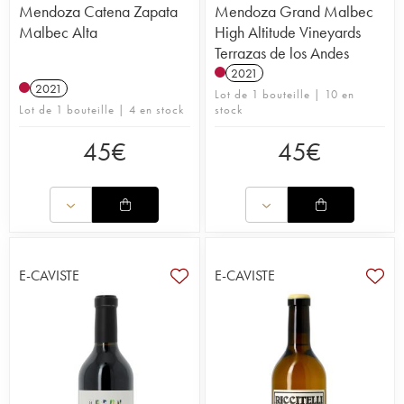
Mendoza Catena Zapata
Mendoza Grand Malbec
Malbec Alta
High Altitude Vineyards
Terrazas de los Andes
2021
2021
Lot de 1 bouteille | 10 en
Lot de 1 bouteille | 4 en stock
stock
45
€
45
€
E-CAVISTE
E-CAVISTE