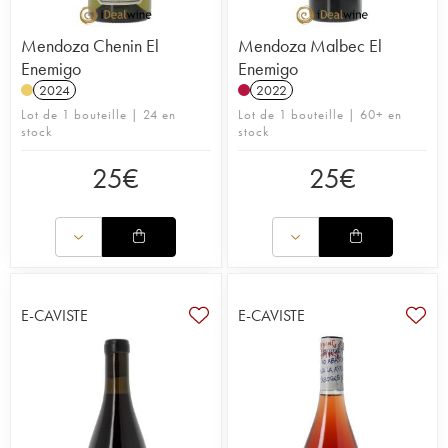
Mendoza Chenin El
Mendoza Malbec El
Enemigo
Enemigo
2024
2022
Lot de 1 bouteille | 24 en
Lot de 1 bouteille | 60+ en
stock
stock
25
€
25
€
E-CAVISTE
E-CAVISTE