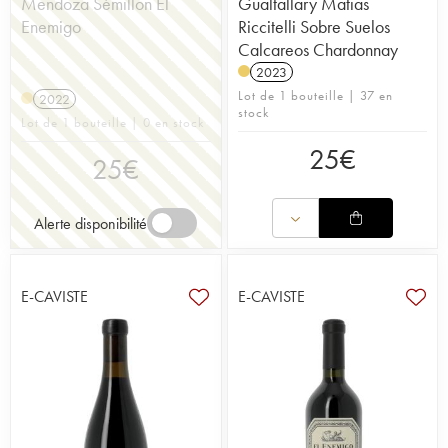
Mendoza Sémillon El
Gualtallary Matias
Enemigo
Riccitelli Sobre Suelos
Calcareos Chardonnay
2023
Lot de 1 bouteille | 37 en
2022
stock
Lot de 1 bouteille | 0 en stock
25
€
25
€
Alerte disponibilité
E-CAVISTE
E-CAVISTE