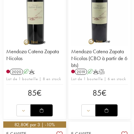
Mendoza Catena Zapata
Mendoza Catena Zapata
Nicolas
Nicolas (CBO à partir de 6
bts)
2020
A
K
2019
A
K
T
Lot de 1 bouteille | 8 en stock
Lot de 1 bouteille | 6 en stock
85
€
85
€
82,80
€
par 3 | -10%
E-CAVISTE
E-CAVISTE