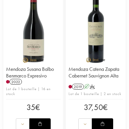
Mendoza Susana Balbo
Mendoza Catena Zapata
Benmarco Expresivo
Cabernet Sauvignon Alta
2022
2019
A
K
Lot de 1 bouteille | 16 en
stock
Lot de 1 bouteille | 2 en stock
35
€
37,50
€