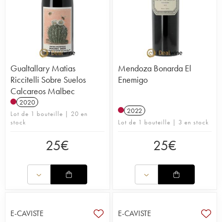
Gualtallary Matias
Mendoza Bonarda El
Riccitelli Sobre Suelos
Enemigo
Calcareos Malbec
2020
2022
Lot de 1 bouteille | 20 en
stock
Lot de 1 bouteille | 3 en stock
25
€
25
€
E-CAVISTE
E-CAVISTE