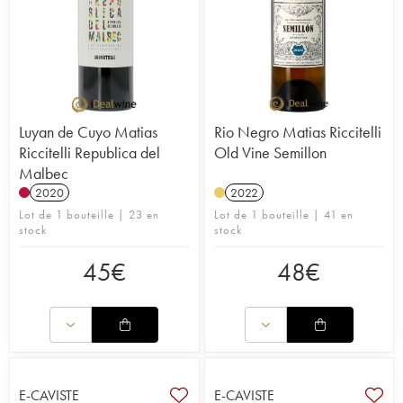
Luyan de Cuyo Matias
Rio Negro Matias Riccitelli
Riccitelli Republica del
Old Vine Semillon
Malbec
2020
2022
Lot de 1 bouteille | 23 en
Lot de 1 bouteille | 41 en
stock
stock
45
€
48
€
E-CAVISTE
E-CAVISTE