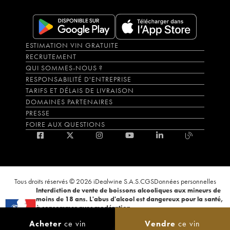
ESTIMATION VIN GRATUITE
RECRUTEMENT
QUI SOMMES-NOUS ?
RESPONSABILITÉ D'ENTREPRISE
TARIFS ET DÉLAIS DE LIVRAISON
DOMAINES PARTENAIRES
PRESSE
FOIRE AUX QUESTIONS
Tous droits réservés © 2026 iDealwine S.A.S.
CGS
Données personnelles
Interdiction de vente de boissons alcooliques aux mineurs de
moins de 18 ans. L'abus d'alcool est dangereux pour la santé,
à consommer avec modération.
La preuve de majorité de l'acheteur est exigée au moment de la vente en
Acheter
ce vin
Vendre
ce vin
ligne. CODE DE LA SANTÉ PUBLIQUE, ART.L.3342-1 et L.3353-3