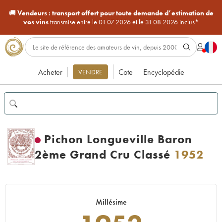
🚚
Vendeurs :
transport offert pour toute demande d’estimation de
vos vins
transmise entre le 01.07.2026 et le 31.08.2026 inclus*
Acheter
Cote
Encyclopédie
VENDRE
Pichon Longueville Baron
2ème Grand Cru Classé
1952
Millésime