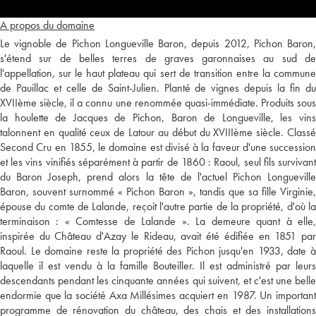
A propos du domaine
Le vignoble de Pichon Longueville Baron, depuis 2012, Pichon Baron,
s'étend sur de belles terres de graves garonnaises au sud de
l'appellation, sur le haut plateau qui sert de transition entre la commune
de Pauillac et celle de Saint-Julien. Planté de vignes depuis la fin du
XVIIème siècle, il a connu une renommée quasi-immédiate. Produits sous
la houlette de Jacques de Pichon, Baron de Longueville, les vins
talonnent en qualité ceux de Latour au début du XVIIIème siècle. Classé
Second Cru en 1855, le domaine est divisé à la faveur d'une succession
et les vins vinifiés séparément à partir de 1860 : Raoul, seul fils survivant
du Baron Joseph, prend alors la tête de l'actuel Pichon Longueville
Baron, souvent surnommé « Pichon Baron », tandis que sa fille Virginie,
épouse du comte de Lalande, reçoit l'autre partie de la propriété, d'où la
terminaison : « Comtesse de Lalande ». La demeure quant à elle,
inspirée du Château d'Azay le Rideau, avait été édifiée en 1851 par
Raoul. Le domaine reste la propriété des Pichon jusqu'en 1933, date à
laquelle il est vendu à la famille Bouteiller. Il est administré par leurs
descendants pendant les cinquante années qui suivent, et c'est une belle
endormie que la société Axa Millésimes acquiert en 1987. Un important
programme de rénovation du château, des chais et des installations