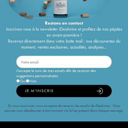
Restons en
contact
Inscrivez-vous à la newsletter iDealwine et profitez de nos pépites
en avant-première !
Recevez directement dans votre boîte mail : nos découvertes du
moment, ventes exclusives, actualités, analyses...
J'accepte le suivi de mes emails afin de recevoir des
suggestions personnalisées
Oui
Non
JE M'INSCRIS
En vous inscrivant, vous acceptez de recevoir les emails de iDealwine. Vous
pouvez vous désabonner à tout moment via le lien présent dans chaque message.