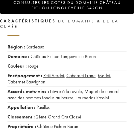
CONSULTER LES COTES DU DOMAINE CHÂTEAU
PICHON LONGUEVEILLE BARON
CARACTÉRISTIQUES
DU DOMAINE & DE LA
CUVÉE
Région :
Bordeaux
Domaine :
Château Pichon Longueveille Baron
Couleur :
rouge
Encépagement :
Petit Verdot
,
Cabernet Franc
,
Merlot
,
Cabernet Sauvignon
Accords mets-vins :
Lièvre à la royale
,
Magret de canard
avec des pommes fondus au beurre
,
Tournedos Rossini
Appellation :
Pauillac
Classement :
2ème Grand Cru Classé
Propriétaire :
Château Pichon Baron