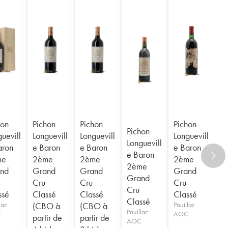
hon
Pichon
Pichon
Pichon
Pichon
uevill
Longuevill
Longuevill
Longuevill
Longuevill
aron
e Baron
e Baron
e Baron
e Baron
me
2ème
2ème
2ème
2ème
nd
Grand
Grand
Grand
Grand
Cru
Cru
Cru
Cru
ssé
Classé
Classé
Classé
Classé
lac
(CBO à
(CBO à
Pauillac
Pauillac
C
AOC
partir de
partir de
AOC