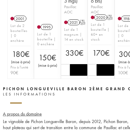
3 mgs)
6 bts)
Pauillac
Pauillac
AOC
AOC
2020
T
2001
198
2021
T
Lot de 1
Lot de 2
Lot de
1995
Lot de 1
bouteille |
bouteilles
bouteil
Lot de 1
magnum |
60+ en
| 0
| 0
bouteille |
14 en stock
stock
enchère
enchèr
0 enchère
330
€
170
€
180
€
30
150
€
(
mise à prix
)
(
mise à
(
mise à prix
)
Prix à l'unité
Prix à l'
90
€
100
€
PICHON LONGUEVILLE BARON 2ÈME GRAND 
LES INFORMATIONS
A propos du domaine
Le vignoble de Pichon Longueville Baron, depuis 2012, Pichon Baron, s
haut plateau qui sert de transition entre la commune de Pauillac et cell