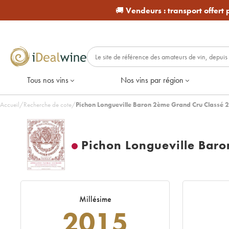
🚚
Vendeurs :
transport offert
Tous nos vins
Nos vins par région
Accueil
/
Recherche de cote
/
Pichon Longueville Baron 2ème Grand Cru Classé 
Pichon Longueville Bar
Millésime
2015