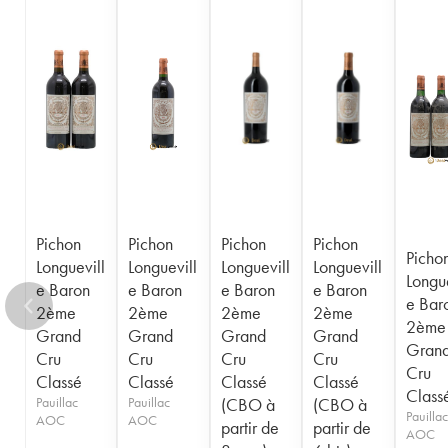
1956
1955
1954
1953
1952
1950
1949
1948
1947
1945
1943
1940
1938
1936
1928
1916
Pichon
Pichon
Pichon
Pichon
Picho
Longuevill
Longuevill
Longuevill
Longuevill
Longue
e Baron
e Baron
e Baron
e Baron
e Bar
2ème
2ème
2ème
2ème
2ème
Grand
Grand
Grand
Grand
Gran
Cru
Cru
Cru
Cru
Cru
Classé
Classé
Classé
Classé
Class
Pauillac
Pauillac
(CBO à
(CBO à
Pauillac
AOC
AOC
partir de
partir de
AOC