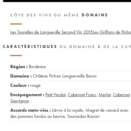
CÔTE DES VINS DU MÊME
DOMAINE
Les Tourelles de Longueville Second Vin
2015
Les Griffons de Pich
CARACTÉRISTIQUES
DU DOMAINE & DE LA CU
Région :
Bordeaux
Domaine :
Château Pichon Longueveille Baron
Couleur :
rouge
Encépagement :
Petit Verdot
,
Cabernet Franc
,
Merlot
,
Cabernet
Sauvignon
Accords mets-vins :
Lièvre à la royale
,
Magret de canard avec
des pommes fondus au beurre
,
Tournedos Rossini