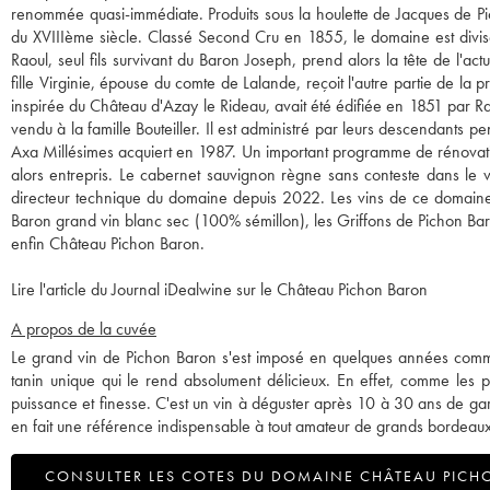
renommée quasi-immédiate. Produits sous la houlette de Jacques de Pic
du XVIIIème siècle. Classé Second Cru en 1855, le domaine est divisé
Raoul, seul fils survivant du Baron Joseph, prend alors la tête de l'
fille Virginie, épouse du comte de Lalande, reçoit l'autre partie de la
inspirée du Château d'Azay le Rideau, avait été édifiée en 1851 par Rao
vendu à la famille Bouteiller. Il est administré par leurs descendants p
Axa Millésimes acquiert en 1987. Un important programme de rénovation
alors entrepris. Le cabernet sauvignon règne sans conteste dans le 
directeur technique du domaine depuis 2022. Les vins de ce domaine c
Baron grand vin blanc sec (100% sémillon), les Griffons de Pichon Baro
enfin Château Pichon Baron.
Lire l'article du Journal iDealwine sur le Château Pichon Baron
A propos de la cuvée
Le grand vin de Pichon Baron s'est imposé en quelques années comme l
tanin unique qui le rend absolument délicieux. En effet, comme les plu
puissance et finesse. C'est un vin à déguster après 10 à 30 ans de gar
en fait une référence indispensable à tout amateur de grands bordeaux
CONSULTER LES COTES DU DOMAINE CHÂTEAU PICH