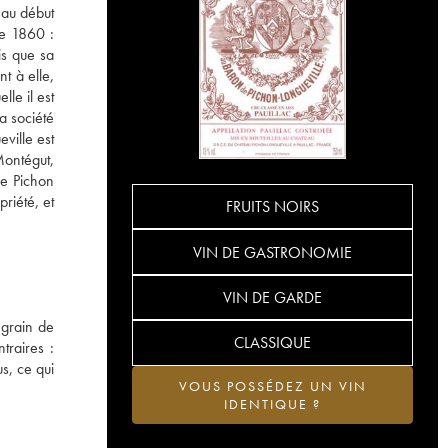
 au début
de 1860 :
is que sa
t à elle,
le il est
a société
ville est
Montégut,
de Pichon
riété, et
FRUITS NOIRS
VIN DE GASTRONOMIE
VIN DE GARDE
 grain de
CLASSIQUE
traires :
s, ce qui
VOUS POSSÉDEZ UN VIN
IDENTIQUE ?