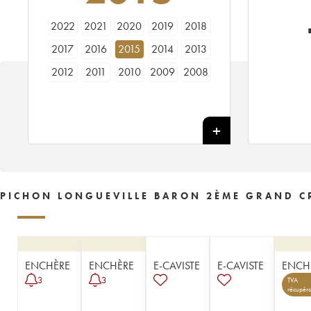
2022
2021
2020
2019
2018
2017
2016
2015
2014
2013
2012
2011
2010
2009
2008
2007
2006
2005
2004
2003
2002
2001
2000
1999
1998
1997
1996
1995
1994
1993
1992
1991
1990
1989
1988
1987
1986
1985
1984
1983
PICHON LONGUEVILLE BARON 2ÈME GRAND CR
1982
1981
1980
1979
1978
1977
1976
1975
1974
1973
1972
1971
1970
1969
1967
ENCHÈRE
ENCHÈRE
E-CAVISTE
E-CAVISTE
ENCH
1966
1965
1964
1963
1962
3
3
TVA
récupéra
1961
1960
1959
1958
1957