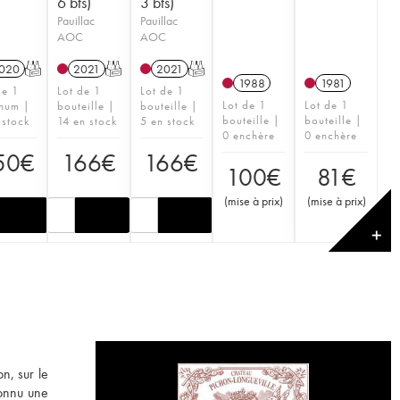
6 bts)
3 bts)
Pauillac
Pauillac
AOC
AOC
020
T
2021
T
2021
T
1988
1981
de 1
Lot de 1
Lot de 1
Lot de 1
Lot de 1
num |
bouteille |
bouteille |
bouteille |
bouteille |
 stock
14 en stock
5 en stock
0 enchère
0 enchère
50
€
166
€
166
€
100
€
81
€
(
mise à prix
)
(
mise à prix
)
✕
n, sur le
connu une