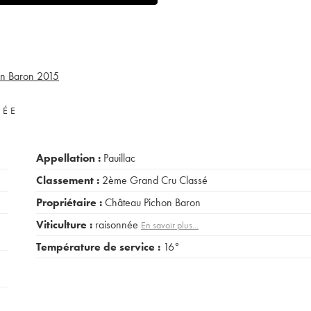
on Baron
2015
VÉE
Appellation :
Pauillac
Classement :
2ème Grand Cru Classé
Propriétaire :
Château Pichon Baron
Viticulture :
raisonnée
En savoir plus...
Température de service :
16°