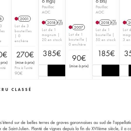
6 mgs)
6 bts)
Pauillac
Pauillac
AOC
AOC
8
2001
2018
T
2018
T
2
 3
Lot de 3
2007
Lot de 1
Lot de 1
Lot 
les
bouteilles
Lot de 1
magnum |
bouteille |
mag
| 0
bouteille |
20 en stock
50 en stock
3 en
e
enchère
0 enchère
385
€
185
€
3
0
€
270
€
90
€
 prix
)
(
mise à prix
)
(
mise à prix
)
unité
Prix à l'unité
90
€
CRU CLASSÉ
'étend sur de belles terres de graves garonnaises au sud de l'appellatio
e de Saint-Julien. Planté de vignes depuis la fin du XVIIème siècle, il a 