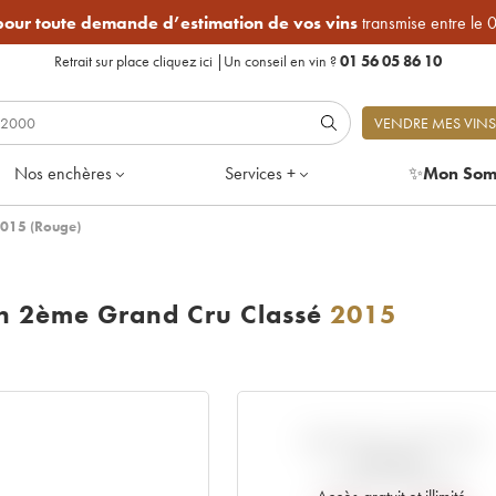
 pour toute demande d’estimation de vos vins
transmise entre le 
Retrait sur place
cliquez ici
|
Un conseil en vin ?
01 56 05 86 10
VENDRE MES VINS
Nos enchères
Services +
✨
Mon Som
2015 (Rouge)
on 2ème Grand Cru Classé
2015
VARIATION COTE PAR
RAPPORT
AU PRIX PRIMEUR