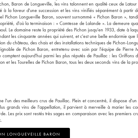
hon, Baron de Longueville, les vins talonnent en qualité ceux de Latour
 à la faveur d'une succession et les vins vinifiés séparément à partir 
actuel Pichon Longueville Baron, souvent surnommé « Pichon Baron », tand
 propriété, d'où la terminaison : « Comtesse de Lalande ». La demeure quan
ul. Le domaine reste la propriété des Pichon jusqu'en 1933, date à laquel
endant les cinquante années qui suivent, et c'est une belle endormie que l
 du château, des chais et des installations techniques de Pichon-Longue
vignoble de Pichon Baron, entretenu avec soin par l'équipe de Pierre 
omptent aujourd'hui parmi les plus réputés de Pauillac : les Griffons 
n et les Tourelles de Pichon Baron, tous les deux seconds vins de la prop
'un des meilleurs crus de Pauillac. Plein et concentré, il dispose d'un
s grands vins de l'appellation, il parvient à merveille à marier les con
de. Les prix sont restés très sages en comparaison avec les premiers cru
.
ON LONGUEVEILLE BARON