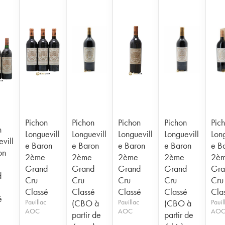
Pichon
Pichon
Pichon
Pichon
Pic
n
Longuevill
Longuevill
Longuevill
Longuevill
Long
vill
e Baron
e Baron
e Baron
e Baron
e B
on
2ème
2ème
2ème
2ème
2è
Grand
Grand
Grand
Grand
Gra
d
Cru
Cru
Cru
Cru
Cru
Classé
Classé
Classé
Classé
Cla
é
Pauillac
(CBO à
Pauillac
(CBO à
Pauil
AOC
AOC
AO
partir de
partir de