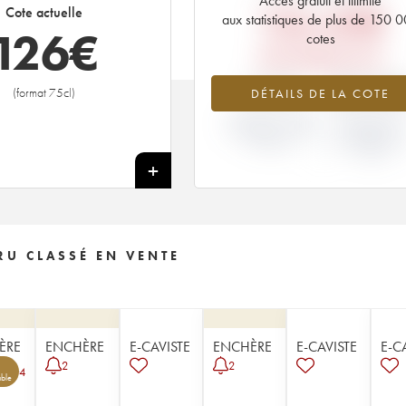
Accès gratuit et illimité
134,40
€
Cote actuelle
aux statistiques de plus de 150 
126
€
cotes
PRIX PRIMEURS 2015
-6.4%
+45.45
(format 75cl)
DÉTAILS DE LA COTE
VARIATION COTE
VARIATION PR
ACTUELLE / PRIX
PRIMEUR
PRIMEUR
MILLÉSIME 20
/ 2014
+
U CLASSÉ EN VENTE
ÈRE
ENCHÈRE
E-CAVISTE
ENCHÈRE
E-CAVISTE
E-C
2
2
4
ble