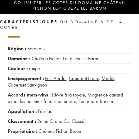
CONSULTER LES COTES DU DOMAINE CHÂTEAU
PICHON LONGUEVEILLE BARON
CARACTÉRISTIQUES
DU DOMAINE & DE LA
CUVÉE
Région :
Bordeaux
Domaine :
Château Pichon Longueveille Baron
Couleur :
rouge
Encépagement :
Petit Verdot
,
Cabernet Franc
,
Merlot
,
Cabernet Sauvignon
Accords mets-vins :
Lièvre à la royale
,
Magret de canard
avec des pommes fondus au beurre
,
Tournedos Rossini
Appellation :
Pauillac
Classement :
2ème Grand Cru Classé
Propriétaire :
Château Pichon Baron