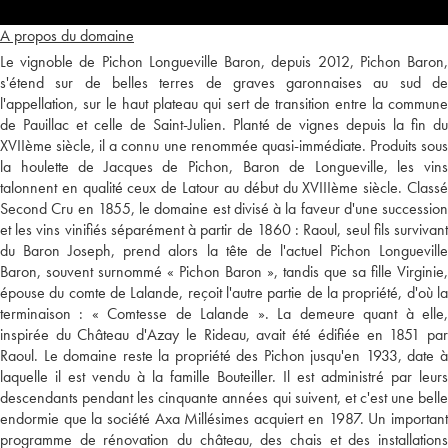
A propos du domaine
Le vignoble de Pichon Longueville Baron, depuis 2012, Pichon Baron,
s'étend sur de belles terres de graves garonnaises au sud de
l'appellation, sur le haut plateau qui sert de transition entre la commune
de Pauillac et celle de Saint-Julien. Planté de vignes depuis la fin du
XVIIème siècle, il a connu une renommée quasi-immédiate. Produits sous
la houlette de Jacques de Pichon, Baron de Longueville, les vins
talonnent en qualité ceux de Latour au début du XVIIIème siècle. Classé
Second Cru en 1855, le domaine est divisé à la faveur d'une succession
et les vins vinifiés séparément à partir de 1860 : Raoul, seul fils survivant
du Baron Joseph, prend alors la tête de l'actuel Pichon Longueville
Baron, souvent surnommé « Pichon Baron », tandis que sa fille Virginie,
épouse du comte de Lalande, reçoit l'autre partie de la propriété, d'où la
terminaison : « Comtesse de Lalande ». La demeure quant à elle,
inspirée du Château d'Azay le Rideau, avait été édifiée en 1851 par
Raoul. Le domaine reste la propriété des Pichon jusqu'en 1933, date à
laquelle il est vendu à la famille Bouteiller. Il est administré par leurs
descendants pendant les cinquante années qui suivent, et c'est une belle
endormie que la société Axa Millésimes acquiert en 1987. Un important
programme de rénovation du château, des chais et des installations