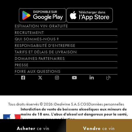
ESTIMATION VIN GRATUITE
RECRUTEMENT
QUI SOMMES-NOUS ?
RESPONSABILITÉ D'ENTREPRISE
TARIFS ET DÉLAIS DE LIVRAISON
DOMAINES PARTENAIRES
PRESSE
FOIRE AUX QUESTIONS
Tous droits réservés © 2026 iDealwine S.A.S.
CGS
Données personnelles
Interdiction de vente de boissons alcooliques aux mineurs de
moins de 18 ans. L'abus d'alcool est dangereux pour la santé,
à consommer avec modération.
La preuve de majorité de l'acheteur est exigée au moment de la vente en
Acheter
ce vin
Vendre
ce vin
ligne. CODE DE LA SANTÉ PUBLIQUE, ART.L.3342-1 et L.3353-3