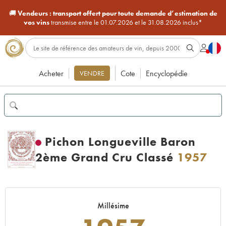
🚚
Vendeurs :
transport offert pour toute demande d’estimation de
vos vins
transmise entre le 01.07.2026 et le 31.08.2026 inclus*
Acheter
Cote
Encyclopédie
VENDRE
Pichon Longueville Baron
2ème Grand Cru Classé
1957
Millésime