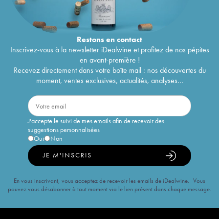
Restons en
contact
Inscrivez-vous à la newsletter iDealwine et profitez de nos pépites
en avant-première !
Recevez directement dans votre boîte mail : nos découvertes du
moment, ventes exclusives, actualités, analyses...
J'accepte le suivi de mes emails afin de recevoir des
suggestions personnalisées
Oui
Non
JE M'INSCRIS
En vous inscrivant, vous acceptez de recevoir les emails de iDealwine. Vous
pouvez vous désabonner à tout moment via le lien présent dans chaque message.