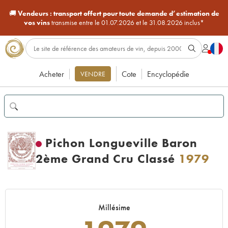
🚚
Vendeurs :
transport offert pour toute demande d’estimation de
vos vins
transmise entre le 01.07.2026 et le 31.08.2026 inclus*
Acheter
Cote
Encyclopédie
VENDRE
Pichon Longueville Baron
2ème Grand Cru Classé
1979
Millésime