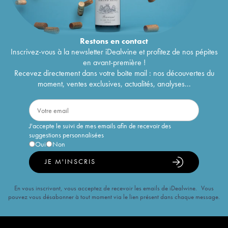
Restons en
contact
Inscrivez-vous à la newsletter iDealwine et profitez de nos pépites
en avant-première !
Recevez directement dans votre boîte mail : nos découvertes du
moment, ventes exclusives, actualités, analyses...
J'accepte le suivi de mes emails afin de recevoir des
suggestions personnalisées
Oui
Non
JE M'INSCRIS
En vous inscrivant, vous acceptez de recevoir les emails de iDealwine. Vous
pouvez vous désabonner à tout moment via le lien présent dans chaque message.