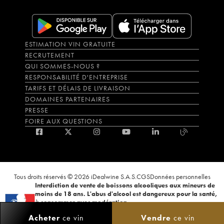
ESTIMATION VIN GRATUITE
RECRUTEMENT
QUI SOMMES-NOUS ?
RESPONSABILITÉ D'ENTREPRISE
TARIFS ET DÉLAIS DE LIVRAISON
DOMAINES PARTENAIRES
PRESSE
FOIRE AUX QUESTIONS
Tous droits réservés © 2026 iDealwine S.A.S.
CGS
Données personnelles
Interdiction de vente de boissons alcooliques aux mineurs de
moins de 18 ans. L'abus d'alcool est dangereux pour la santé,
à consommer avec modération.
La preuve de majorité de l'acheteur est exigée au moment de la vente en
Acheter
ce vin
Vendre
ce vin
ligne. CODE DE LA SANTÉ PUBLIQUE, ART.L.3342-1 et L.3353-3