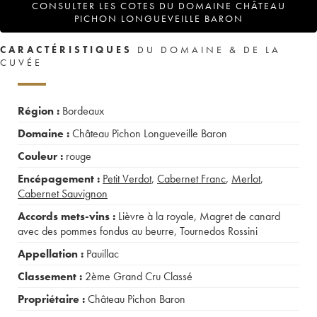
CONSULTER LES COTES DU DOMAINE CHÂTEAU
PICHON LONGUEVEILLE BARON
CARACTÉRISTIQUES
DU DOMAINE & DE LA
CUVÉE
Région :
Bordeaux
Domaine :
Château Pichon Longueveille Baron
Couleur :
rouge
Encépagement :
Petit Verdot
,
Cabernet Franc
,
Merlot
,
Cabernet Sauvignon
Accords mets-vins :
Lièvre à la royale
,
Magret de canard
avec des pommes fondus au beurre
,
Tournedos Rossini
Appellation :
Pauillac
Classement :
2ème Grand Cru Classé
Propriétaire :
Château Pichon Baron