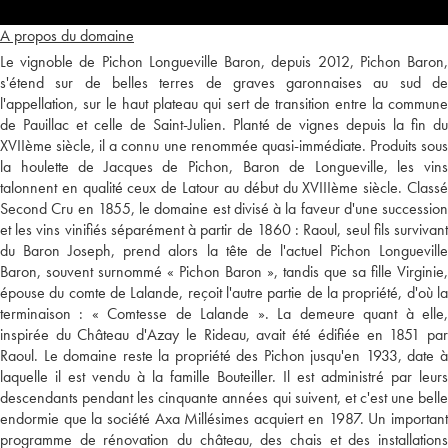
A propos du domaine
Le vignoble de Pichon Longueville Baron, depuis 2012, Pichon Baron,
s'étend sur de belles terres de graves garonnaises au sud de
l'appellation, sur le haut plateau qui sert de transition entre la commune
de Pauillac et celle de Saint-Julien. Planté de vignes depuis la fin du
XVIIème siècle, il a connu une renommée quasi-immédiate. Produits sous
la houlette de Jacques de Pichon, Baron de Longueville, les vins
talonnent en qualité ceux de Latour au début du XVIIIème siècle. Classé
Second Cru en 1855, le domaine est divisé à la faveur d'une succession
et les vins vinifiés séparément à partir de 1860 : Raoul, seul fils survivant
du Baron Joseph, prend alors la tête de l'actuel Pichon Longueville
Baron, souvent surnommé « Pichon Baron », tandis que sa fille Virginie,
épouse du comte de Lalande, reçoit l'autre partie de la propriété, d'où la
terminaison : « Comtesse de Lalande ». La demeure quant à elle,
inspirée du Château d'Azay le Rideau, avait été édifiée en 1851 par
Raoul. Le domaine reste la propriété des Pichon jusqu'en 1933, date à
laquelle il est vendu à la famille Bouteiller. Il est administré par leurs
descendants pendant les cinquante années qui suivent, et c'est une belle
endormie que la société Axa Millésimes acquiert en 1987. Un important
programme de rénovation du château, des chais et des installations