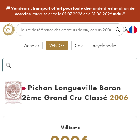
🚚
Vendeurs :
transport offert pour toute demande d’estimation de
vos vins
transmise entre le 01.07.2026 et le 31.08.2026 inclus*
Acheter
Cote
Encyclopédie
VENDRE
Pichon Longueville Baron
2ème Grand Cru Classé
2006
Millésime