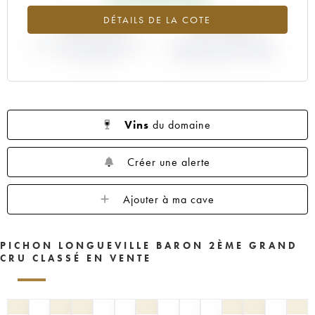
1961
1960
1959
1958
1957
+46.34%
-29.36%
DÉTAILS DE LA COTE
1956
1955
1954
1953
1952
VARIATION COTE ACTUELLE /
1950
1949
1948
VARIATION PRIX PRIMEUR
1947
1945
PRIX PRIMEUR
MILLÉSIME 2006 / 2005
1943
1940
1938
1936
1928
1916
Vins
du domaine
Créer une alerte
Ajouter à ma cave
PICHON LONGUEVILLE BARON 2ÈME GRAND
CRU CLASSÉ EN VENTE