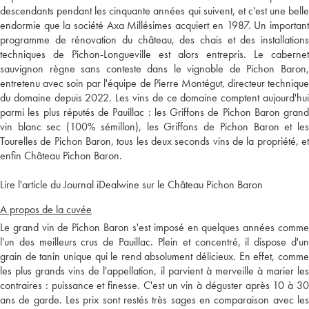
descendants pendant les cinquante années qui suivent, et c'est une belle
endormie que la société Axa Millésimes acquiert en 1987. Un important
programme de rénovation du château, des chais et des installations
techniques de Pichon-Longueville est alors entrepris. Le cabernet
sauvignon règne sans conteste dans le vignoble de Pichon Baron,
entretenu avec soin par l'équipe de Pierre Montégut, directeur technique
du domaine depuis 2022. Les vins de ce domaine comptent aujourd'hui
parmi les plus réputés de Pauillac : les Griffons de Pichon Baron grand
vin blanc sec (100% sémillon), les Griffons de Pichon Baron et les
Tourelles de Pichon Baron, tous les deux seconds vins de la propriété, et
enfin Château Pichon Baron.
Lire l'article du Journal iDealwine sur le Château Pichon Baron
A propos de la cuvée
Le grand vin de Pichon Baron s'est imposé en quelques années comme
l'un des meilleurs crus de Pauillac. Plein et concentré, il dispose d'un
grain de tanin unique qui le rend absolument délicieux. En effet, comme
les plus grands vins de l'appellation, il parvient à merveille à marier les
contraires : puissance et finesse. C'est un vin à déguster après 10 à 30
ans de garde. Les prix sont restés très sages en comparaison avec les