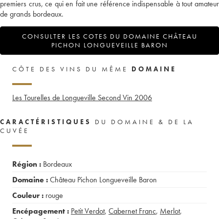
premiers crus, ce qui en fait une référence indispensable à tout amateur
de grands bordeaux.
CONSULTER LES COTES DU DOMAINE CHÂTEAU
PICHON LONGUEVEILLE BARON
CÔTE DES VINS DU MÊME
DOMAINE
Les Tourelles de Longueville Second Vin
2006
CARACTÉRISTIQUES
DU DOMAINE & DE LA
CUVÉE
Région :
Bordeaux
Domaine :
Château Pichon Longueveille Baron
Couleur :
rouge
Encépagement :
Petit Verdot
,
Cabernet Franc
,
Merlot
,