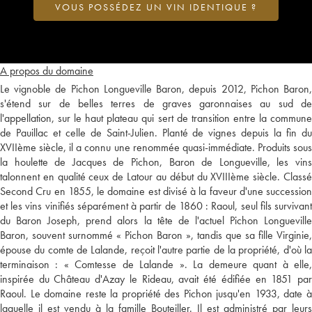
VOUS POSSÉDEZ UN VIN IDENTIQUE ?
A propos du domaine
Le vignoble de Pichon Longueville Baron, depuis 2012, Pichon Baron,
s'étend sur de belles terres de graves garonnaises au sud de
l'appellation, sur le haut plateau qui sert de transition entre la commune
de Pauillac et celle de Saint-Julien. Planté de vignes depuis la fin du
XVIIème siècle, il a connu une renommée quasi-immédiate. Produits sous
la houlette de Jacques de Pichon, Baron de Longueville, les vins
talonnent en qualité ceux de Latour au début du XVIIIème siècle. Classé
Second Cru en 1855, le domaine est divisé à la faveur d'une succession
et les vins vinifiés séparément à partir de 1860 : Raoul, seul fils survivant
du Baron Joseph, prend alors la tête de l'actuel Pichon Longueville
Baron, souvent surnommé « Pichon Baron », tandis que sa fille Virginie,
épouse du comte de Lalande, reçoit l'autre partie de la propriété, d'où la
terminaison : « Comtesse de Lalande ». La demeure quant à elle,
inspirée du Château d'Azay le Rideau, avait été édifiée en 1851 par
Raoul. Le domaine reste la propriété des Pichon jusqu'en 1933, date à
laquelle il est vendu à la famille Bouteiller. Il est administré par leurs