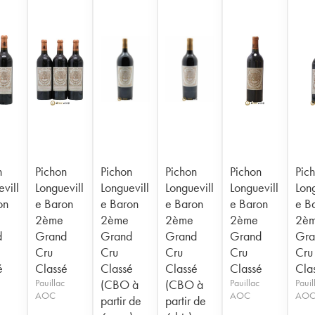
n
Pichon
Pichon
Pichon
Pichon
Pic
vill
Longuevill
Longuevill
Longuevill
Longuevill
Long
on
e Baron
e Baron
e Baron
e Baron
e B
2ème
2ème
2ème
2ème
2è
d
Grand
Grand
Grand
Grand
Gra
Cru
Cru
Cru
Cru
Cru
é
Classé
Classé
Classé
Classé
Cla
Pauillac
(CBO à
(CBO à
Pauillac
Pauil
AOC
AOC
AO
partir de
partir de