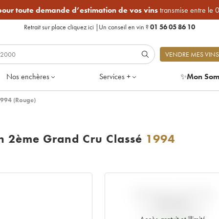
 pour toute demande d’estimation de vos vins
transmise entre le 
Retrait sur place
cliquez ici
|
Un conseil en vin ?
01 56 05 86 10
VENDRE MES VINS
Nos enchères
Services +
✨
Mon Som
1994 (Rouge)
on 2ème Grand Cru Classé
1994
VARIATION COTE PAR
RAPPORT
AU PRIX PRIMEUR