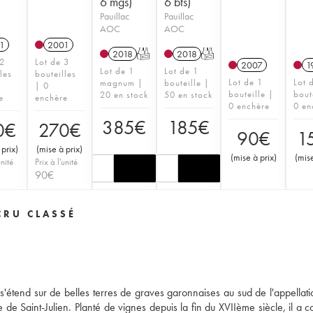
6 mgs)
6 bts)
Pauillac
Pauillac
AOC
AOC
1
2001
2018
T
2018
T
 2
Lot de 3
2007
1
Lot de 1
Lot de 1
les
bouteilles
Lot de 1
Lot 
magnum |
bouteille |
| 0
bouteille |
bout
20 en stock
50 en stock
e
enchère
0 enchère
0 en
385
€
185
€
0
€
270
€
90
€
1
 prix
)
(
mise à prix
)
(
mise à prix
)
(
mise
unité
Prix à l'unité
90
€
CRU CLASSÉ
'étend sur de belles terres de graves garonnaises au sud de l'appellatio
e de Saint-Julien. Planté de vignes depuis la fin du XVIIème siècle, il a 