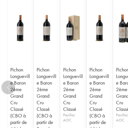
1956
1955
1954
1953
1952
1950
1949
1948
1947
1945
1943
1940
1938
1936
1928
1916
Pichon
Pichon
Pichon
Pichon
Picho
Longuevill
Longuevill
Longuevill
Longuevill
Longue
e Baron
e Baron
e Baron
e Baron
e Bar
2ème
2ème
2ème
2ème
2ème
Grand
Grand
Grand
Grand
Gran
Cru
Cru
Cru
Cru
Cru
Classé
Classé
Classé
Classé
Class
(CBO à
(CBO à
Pauillac
(CBO à
Pauillac
AOC
AOC
partir de
partir de
partir de