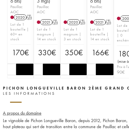
6 bts)
3 mgs)
6 bts)
Pauillac
Pauillac
Pauillac
AOC
AOC
AOC
2020
T
200
2021
T
2020
T
2021
T
Lot de 1
Lot de
bouteille |
Lot de 1
Lot de 1
Lot de 1
bouteil
60+ en
magnum |
magnum |
bouteille |
| 0
stock
14 en stock
3 en stock
14 en stock
enchèr
170
€
330
€
350
€
166
€
18
(
mise à
Prix à l'
90
€
PICHON LONGUEVILLE BARON 2ÈME GRAND 
LES INFORMATIONS
A propos du domaine
Le vignoble de Pichon Longueville Baron, depuis 2012, Pichon Baron, s
haut plateau qui sert de transition entre la commune de Pauillac et cell