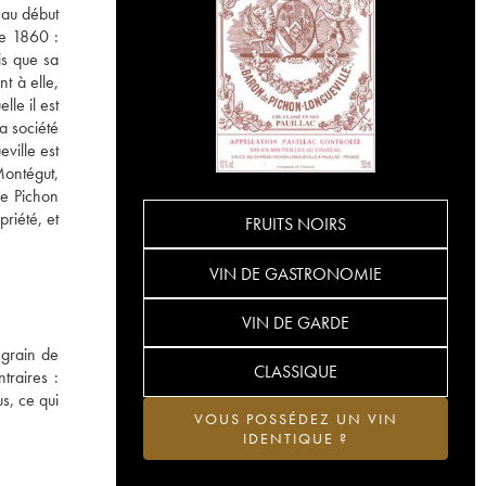
 au début
de 1860 :
is que sa
t à elle,
le il est
a société
ville est
Montégut,
de Pichon
riété, et
FRUITS NOIRS
VIN DE GASTRONOMIE
VIN DE GARDE
 grain de
CLASSIQUE
traires :
s, ce qui
VOUS POSSÉDEZ UN VIN
IDENTIQUE ?