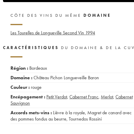
CÔTE DES VINS DU MÊME
DOMAINE
Les Tourelles de Longueville Second Vin
1994
CARACTÉRISTIQUES
DU DOMAINE & DE LA CU
Région :
Bordeaux
Domaine :
Château Pichon Longueveille Baron
Couleur :
rouge
Encépagement :
Petit Verdot
,
Cabernet Franc
,
Merlot
,
Cabernet
Sauvignon
Accords mets-vins :
Lièvre à la royale
,
Magret de canard avec
des pommes fondus au beurre
,
Tournedos Rossini