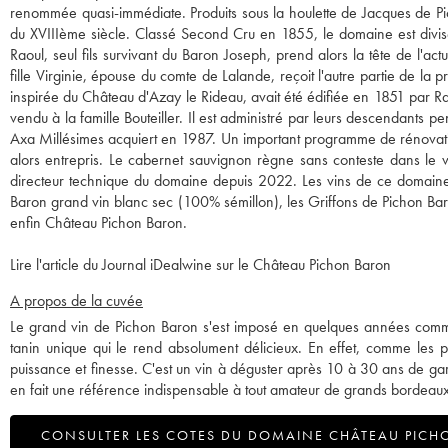
renommée quasi-immédiate. Produits sous la houlette de Jacques de Pic
du XVIIIème siècle. Classé Second Cru en 1855, le domaine est divisé
Raoul, seul fils survivant du Baron Joseph, prend alors la tête de l'
fille Virginie, épouse du comte de Lalande, reçoit l'autre partie de la
inspirée du Château d'Azay le Rideau, avait été édifiée en 1851 par Rao
vendu à la famille Bouteiller. Il est administré par leurs descendants p
Axa Millésimes acquiert en 1987. Un important programme de rénovation
alors entrepris. Le cabernet sauvignon règne sans conteste dans le 
directeur technique du domaine depuis 2022. Les vins de ce domaine c
Baron grand vin blanc sec (100% sémillon), les Griffons de Pichon Baro
enfin Château Pichon Baron.
Lire l'article du Journal iDealwine sur le Château Pichon Baron
A propos de la cuvée
Le grand vin de Pichon Baron s'est imposé en quelques années comme l
tanin unique qui le rend absolument délicieux. En effet, comme les plu
puissance et finesse. C'est un vin à déguster après 10 à 30 ans de gar
en fait une référence indispensable à tout amateur de grands bordeaux
CONSULTER LES COTES DU DOMAINE CHÂTEAU PICH