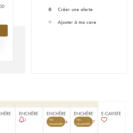
000
Créer une alerte
Ajouter à ma cave
%
IX
994
HÈRE
ENCHÈRE
ENCHÈRE
ENCHÈRE
E-CAVISTE
1
TVA
TVA
4
7
récupérable
récupérable