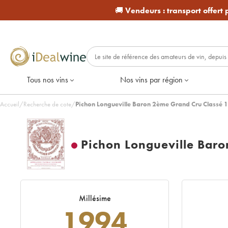
🚚
Vendeurs :
transport offert
Tous nos vins
Nos vins par région
Accueil
/
Recherche de cote
/
Pichon Longueville Baron 2ème Grand Cru Classé 
Pichon Longueville Bar
Millésime
1994