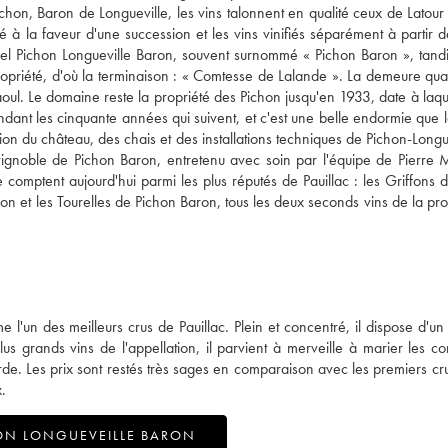
hon, Baron de Longueville, les vins talonnent en qualité ceux de Latour
 à la faveur d'une succession et les vins vinifiés séparément à partir 
actuel Pichon Longueville Baron, souvent surnommé « Pichon Baron », tand
 propriété, d'où la terminaison : « Comtesse de Lalande ». La demeure quan
ul. Le domaine reste la propriété des Pichon jusqu'en 1933, date à laquel
endant les cinquante années qui suivent, et c'est une belle endormie que l
 du château, des chais et des installations techniques de Pichon-Longue
vignoble de Pichon Baron, entretenu avec soin par l'équipe de Pierre 
omptent aujourd'hui parmi les plus réputés de Pauillac : les Griffons 
n et les Tourelles de Pichon Baron, tous les deux seconds vins de la prop
'un des meilleurs crus de Pauillac. Plein et concentré, il dispose d'un
s grands vins de l'appellation, il parvient à merveille à marier les con
de. Les prix sont restés très sages en comparaison avec les premiers cru
.
ON LONGUEVEILLE BARON