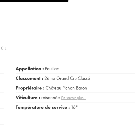
VÉE
Appellation :
Pauillac
Classement :
2ème Grand Cru Classé
Propriétaire :
Château Pichon Baron
Viticulture :
raisonnée
En savoir plus...
Température de service :
16°