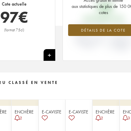
Accès gratuit et illimité
18
€
Cote actuelle
aux statistiques de plus de 150 
97
€
cotes
PRIX PRIMEURS 1994
+438.17%
+12.5
(format 75cl)
DÉTAILS DE LA COTE
VARIATION COTE
VARIATION PR
ACTUELLE / PRIX
PRIMEUR
PRIMEUR
MILLÉSIME 1
/ 1993
+
U CLASSÉ EN VENTE
ÈRE
ENCHÈRE
E-CAVISTE
E-CAVISTE
ENCHÈRE
ENC
2
2
3