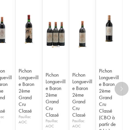
hon
Pichon
Pichon
Pichon
Pichon
uevill
Longuevill
Longuevill
Longuevill
Longuevill
aron
e Baron
e Baron
e Baron
e Baron
me
2ème
2ème
2ème
2ème
nd
Grand
Grand
Grand
Grand
Cru
Cru
Cru
Cru
ssé
Classé
Classé
Classé
Classé
lac
Pauillac
(CBO à
Pauillac
Pauillac
C
AOC
partir de
AOC
AOC