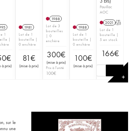
3 bts)
Pauillac
AOC
1988
2021
T
Lot de 3
995
1981
1988
Lot de 1
bouteilles
de 1
Lot de 1
Lot de 1
bouteille |
| 0
eille |
bouteille |
bouteille |
5 en stock
enchère
chère
0 enchère
0 enchère
166
€
300
€
50
€
81
€
100
€
(
mise à prix
)
 à prix
)
(
mise à prix
)
(
mise à prix
)
Prix à l'unité
100
€
✕
n, sur le
connu une