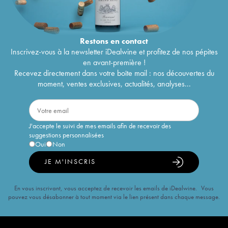
Restons en
contact
Inscrivez-vous à la newsletter iDealwine et profitez de nos pépites
en avant-première !
Recevez directement dans votre boîte mail : nos découvertes du
moment, ventes exclusives, actualités, analyses...
J'accepte le suivi de mes emails afin de recevoir des
suggestions personnalisées
Oui
Non
JE M'INSCRIS
En vous inscrivant, vous acceptez de recevoir les emails de iDealwine. Vous
pouvez vous désabonner à tout moment via le lien présent dans chaque message.