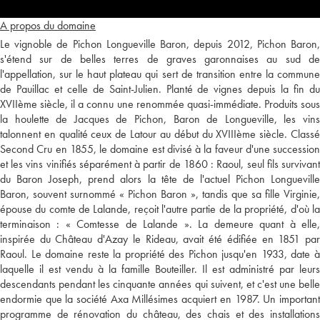
A propos du domaine
Le vignoble de Pichon Longueville Baron, depuis 2012, Pichon Baron,
s'étend sur de belles terres de graves garonnaises au sud de
l'appellation, sur le haut plateau qui sert de transition entre la commune
de Pauillac et celle de Saint-Julien. Planté de vignes depuis la fin du
XVIIème siècle, il a connu une renommée quasi-immédiate. Produits sous
la houlette de Jacques de Pichon, Baron de Longueville, les vins
talonnent en qualité ceux de Latour au début du XVIIIème siècle. Classé
Second Cru en 1855, le domaine est divisé à la faveur d'une succession
et les vins vinifiés séparément à partir de 1860 : Raoul, seul fils survivant
du Baron Joseph, prend alors la tête de l'actuel Pichon Longueville
Baron, souvent surnommé « Pichon Baron », tandis que sa fille Virginie,
épouse du comte de Lalande, reçoit l'autre partie de la propriété, d'où la
terminaison : « Comtesse de Lalande ». La demeure quant à elle,
inspirée du Château d'Azay le Rideau, avait été édifiée en 1851 par
Raoul. Le domaine reste la propriété des Pichon jusqu'en 1933, date à
laquelle il est vendu à la famille Bouteiller. Il est administré par leurs
descendants pendant les cinquante années qui suivent, et c'est une belle
endormie que la société Axa Millésimes acquiert en 1987. Un important
programme de rénovation du château, des chais et des installations