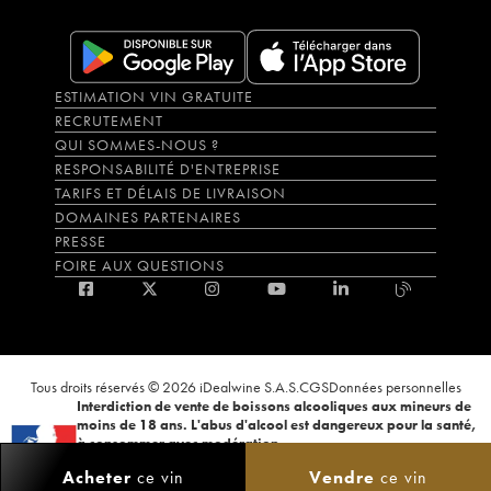
ESTIMATION VIN GRATUITE
RECRUTEMENT
QUI SOMMES-NOUS ?
RESPONSABILITÉ D'ENTREPRISE
TARIFS ET DÉLAIS DE LIVRAISON
DOMAINES PARTENAIRES
PRESSE
FOIRE AUX QUESTIONS
Tous droits réservés © 2026 iDealwine S.A.S.
CGS
Données personnelles
Interdiction de vente de boissons alcooliques aux mineurs de
moins de 18 ans. L'abus d'alcool est dangereux pour la santé,
à consommer avec modération.
La preuve de majorité de l'acheteur est exigée au moment de la vente en
Acheter
ce vin
Vendre
ce vin
ligne. CODE DE LA SANTÉ PUBLIQUE, ART.L.3342-1 et L.3353-3