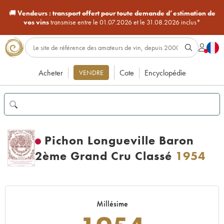
🚚
Vendeurs :
transport offert pour toute demande d’estimation de
vos vins
transmise entre le 01.07.2026 et le 31.08.2026 inclus*
Acheter
Cote
Encyclopédie
VENDRE
Pichon Longueville Baron
2ème Grand Cru Classé
1954
Millésime