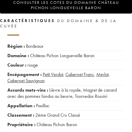
CONSULTER LES COTES DU DOMAINE CHÂTEAU
PICHON LONGUEVEILLE BARON
CARACTÉRISTIQUES
DU DOMAINE & DE LA
CUVÉE
Région :
Bordeaux
Domaine :
Château Pichon Longueveille Baron
Couleur :
rouge
Encépagement :
Petit Verdot
,
Cabernet Franc
,
Merlot
,
Cabernet Sauvignon
Accords mets-vins :
Lièvre à la royale
,
Magret de canard
avec des pommes fondus au beurre
,
Tournedos Rossini
Appellation :
Pauillac
Classement :
2ème Grand Cru Classé
Propriétaire :
Château Pichon Baron