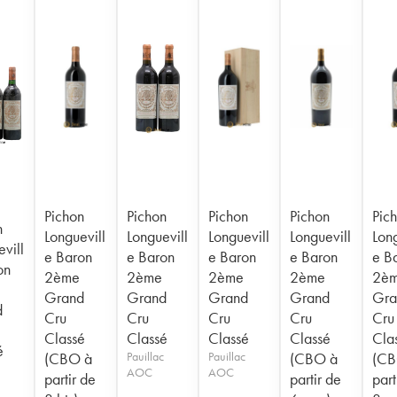
Pichon
Pichon
Pichon
Pichon
Pic
n
Longuevill
Longuevill
Longuevill
Longuevill
Long
vill
e Baron
e Baron
e Baron
e Baron
e B
on
2ème
2ème
2ème
2ème
2è
Grand
Grand
Grand
Grand
Gra
d
Cru
Cru
Cru
Cru
Cru
Classé
Classé
Classé
Classé
Cla
é
(CBO à
Pauillac
Pauillac
(CBO à
(CB
AOC
AOC
partir de
partir de
part