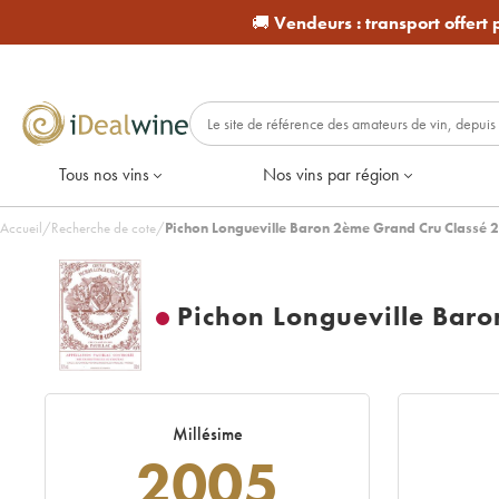
🚚
Vendeurs :
transport offert
Tous nos vins
Nos vins par région
Accueil
/
Recherche de cote
/
Pichon Longueville Baron 2ème Grand Cru Classé 
Pichon Longueville Bar
Millésime
2005