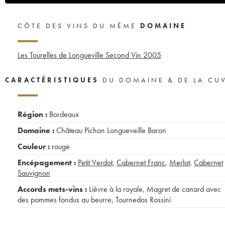
CÔTE DES VINS DU MÊME
DOMAINE
Les Tourelles de Longueville Second Vin
2005
CARACTÉRISTIQUES
DU DOMAINE & DE LA CU
Région :
Bordeaux
Domaine :
Château Pichon Longueveille Baron
Couleur :
rouge
Encépagement :
Petit Verdot
,
Cabernet Franc
,
Merlot
,
Cabernet
Sauvignon
Accords mets-vins :
Lièvre à la royale
,
Magret de canard avec
des pommes fondus au beurre
,
Tournedos Rossini