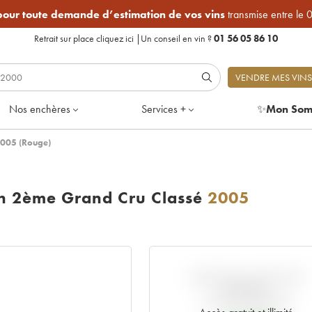
 pour toute demande d’estimation de vos vins
transmise entre le 
Retrait sur place
cliquez ici
|
Un conseil en vin ?
01 56 05 86 10
VENDRE MES VINS
Nos enchères
Services +
✨
Mon Som
2005 (Rouge)
on 2ème Grand Cru Classé
2005
VARIATION COTE PAR
RAPPORT
AU PRIX PRIMEUR