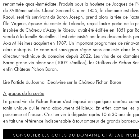
renommée quasi-immédiate. Produits sous la houlette de Jacques de Pic
du XVIIIème siècle. Classé Second Cru en 1855, le domaine est divisé
Raoul, seul fils survivant du Baron Joseph, prend alors la tête de l'
fille Virginie, épouse du comte de Lalande, reçoit l'autre partie de la
inspirée du Château d'Azay le Rideau, avait été édifiée en 1851 par Rao
vendu à la famille Bouteiller. Il est administré par leurs descendants p
Axa Millésimes acquiert en 1987. Un important programme de rénovation
alors entrepris. Le cabernet sauvignon règne sans conteste dans le 
directeur technique du domaine depuis 2022. Les vins de ce domaine c
Baron grand vin blanc sec (100% sémillon), les Griffons de Pichon Baro
enfin Château Pichon Baron.
Lire l'article du Journal iDealwine sur le Château Pichon Baron
A propos de la cuvée
Le grand vin de Pichon Baron s'est imposé en quelques années comme l
tanin unique qui le rend absolument délicieux. En effet, comme les plu
puissance et finesse. C'est un vin à déguster après 10 à 30 ans de gar
en fait une référence indispensable à tout amateur de grands bordeaux
CONSULTER LES COTES DU DOMAINE CHÂTEAU PICH