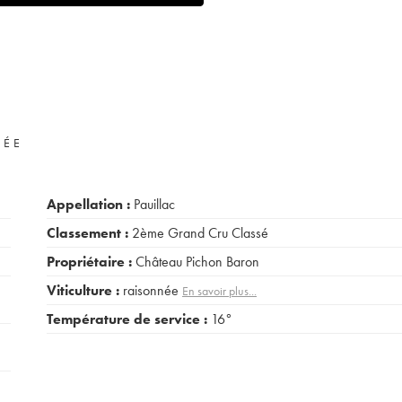
VÉE
Appellation :
Pauillac
Classement :
2ème Grand Cru Classé
Propriétaire :
Château Pichon Baron
Viticulture :
raisonnée
En savoir plus...
Température de service :
16°