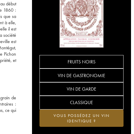
 au début
de 1860 :
is que sa
t à elle,
le il est
a société
ville est
Montégut,
de Pichon
riété, et
FRUITS NOIRS
VIN DE GASTRONOMIE
VIN DE GARDE
 grain de
CLASSIQUE
traires :
s, ce qui
VOUS POSSÉDEZ UN VIN
IDENTIQUE ?