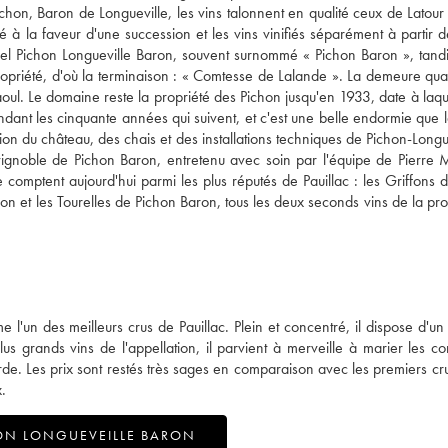
hon, Baron de Longueville, les vins talonnent en qualité ceux de Latour
 à la faveur d'une succession et les vins vinifiés séparément à partir 
actuel Pichon Longueville Baron, souvent surnommé « Pichon Baron », tand
 propriété, d'où la terminaison : « Comtesse de Lalande ». La demeure quan
ul. Le domaine reste la propriété des Pichon jusqu'en 1933, date à laquel
endant les cinquante années qui suivent, et c'est une belle endormie que l
 du château, des chais et des installations techniques de Pichon-Longue
vignoble de Pichon Baron, entretenu avec soin par l'équipe de Pierre 
omptent aujourd'hui parmi les plus réputés de Pauillac : les Griffons 
n et les Tourelles de Pichon Baron, tous les deux seconds vins de la prop
'un des meilleurs crus de Pauillac. Plein et concentré, il dispose d'un
s grands vins de l'appellation, il parvient à merveille à marier les con
de. Les prix sont restés très sages en comparaison avec les premiers cru
.
ON LONGUEVEILLE BARON