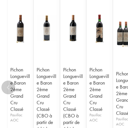
1956
1955
1954
1953
1952
1950
1949
1948
1947
1945
1943
1940
1938
1936
1928
1916
Pichon
Pichon
Pichon
Pichon
Picho
Longuevill
Longuevill
Longuevill
Longuevill
Longue
e Baron
e Baron
e Baron
e Baron
e Bar
2ème
2ème
2ème
2ème
2ème
Grand
Grand
Grand
Grand
Gran
Cru
Cru
Cru
Cru
Cru
Classé
Classé
Classé
Classé
Class
Pauillac
(CBO à
(CBO à
Pauillac
Pauillac
AOC
AOC
partir de
partir de
AOC