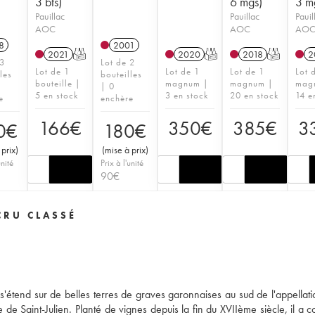
3 bts)
6 mgs)
3 m
Pauillac
Pauillac
Pauil
AOC
AOC
AO
8
2001
2021
T
2020
T
2018
T
2
 3
Lot de 2
Lot de 1
Lot de 1
Lot de 1
Lot 
les
bouteilles
bouteille |
magnum |
magnum |
mag
| 0
5 en stock
3 en stock
20 en stock
14 e
e
enchère
166
€
350
€
385
€
3
0
€
180
€
 prix
)
(
mise à prix
)
unité
Prix à l'unité
90
€
CRU CLASSÉ
'étend sur de belles terres de graves garonnaises au sud de l'appellatio
e de Saint-Julien. Planté de vignes depuis la fin du XVIIème siècle, il a 