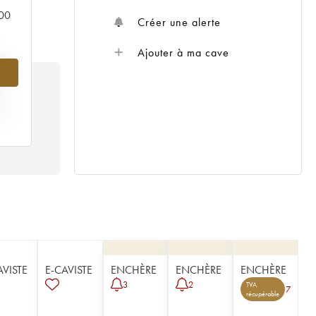
000
Créer une alerte
Ajouter à ma cave
8%
X
5 /
AVISTE
E-CAVISTE
ENCHÈRE
ENCHÈRE
ENCHÈRE
3
2
TVA
7
récupérable