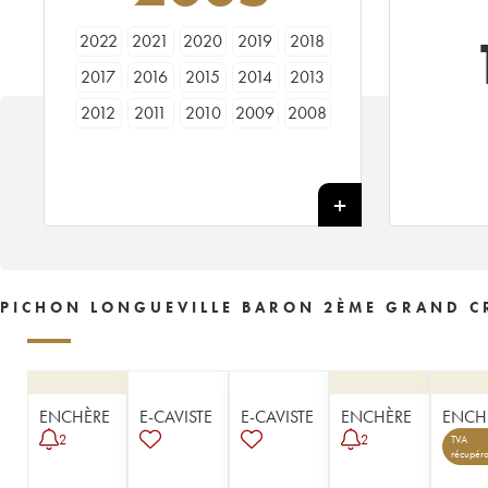
2022
2021
2020
2019
2018
2017
2016
2015
2014
2013
2012
2011
2010
2009
2008
2007
2006
2005
2004
2003
2002
2001
2000
1999
1998
1997
1996
1995
1994
1993
1992
1991
1990
1989
1988
1987
1986
1985
1984
1983
PICHON LONGUEVILLE BARON 2ÈME GRAND CR
1982
1981
1980
1979
1978
1977
1976
1975
1974
1973
1972
1971
1970
1969
1967
ENCHÈRE
E-CAVISTE
E-CAVISTE
ENCHÈRE
ENCH
1966
1965
1964
1963
1962
2
2
TVA
récupéra
1961
1960
1959
1958
1957