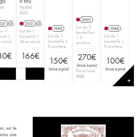
gs)
6 bts)
lac
Pauillac
C
AOC
2001
021
T
2021
T
Lot de 3
1995
1988
de 1
Lot de 1
bouteilles
Lot de 1
Lot de 1
num |
bouteille |
| 0
bouteille |
bouteille |
n stock
14 en stock
enchère
0 enchère
0 enchère
30
€
166
€
270
€
150
€
100
€
(
mise à prix
)
(
mise à prix
)
(
mise à prix
)
Prix à l'unité
90
€
✕
n, sur le
connu une