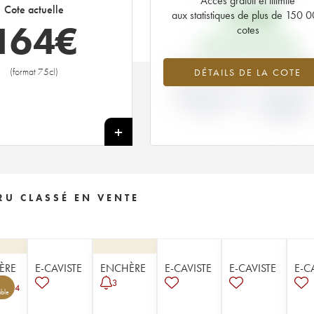
Accès gratuit et illimité
109
€
Cote actuelle
aux statistiques de plus de 150 
164
€
cotes
PRIX PRIMEURS 2005
+50.04%
+127.0
(format 75cl)
DÉTAILS DE LA COTE
VARIATION COTE
VARIATION PRI
ACTUELLE / PRIX
PRIMEUR
PRIMEUR
MILLÉSIME 200
2004
+
U CLASSÉ EN VENTE
ÈRE
E-CAVISTE
ENCHÈRE
E-CAVISTE
E-CAVISTE
E-C
3
4
ble