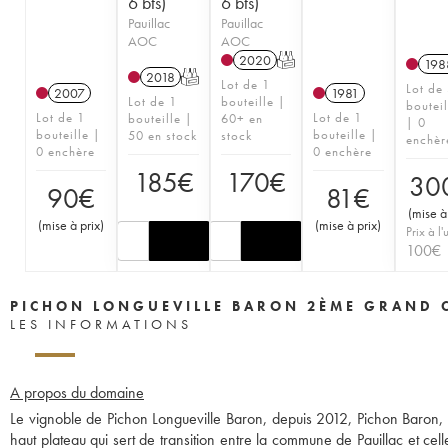
6 bts)
6 bts)
Pauillac
Pauillac
AOC
AOC
2020
T
198
2018
T
Lot de 1
Lot de
2007
1981
Lot de 1
bouteille |
bouteil
Lot de 1
Lot de 1
bouteille |
60+ en
| 0
bouteille |
bouteille |
50 en stock
stock
enchèr
0 enchère
0 enchère
185
€
170
€
30
90
€
81
€
(
mise à
(
mise à prix
)
(
mise à prix
)
Prix à l'
100
€
PICHON LONGUEVILLE BARON 2ÈME GRAND 
LES INFORMATIONS
A propos du domaine
Le vignoble de Pichon Longueville Baron, depuis 2012, Pichon Baron, s
haut plateau qui sert de transition entre la commune de Pauillac et cell