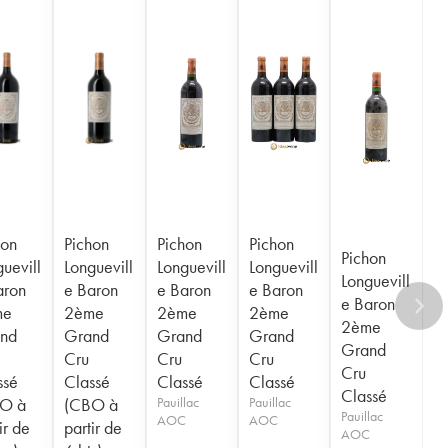
hon
Pichon
Pichon
Pichon
Pichon
uevill
Longuevill
Longuevill
Longuevill
Longuevill
aron
e Baron
e Baron
e Baron
e Baron
me
2ème
2ème
2ème
2ème
nd
Grand
Grand
Grand
Grand
Cru
Cru
Cru
Cru
ssé
Classé
Classé
Classé
Classé
O à
(CBO à
Pauillac
Pauillac
Pauillac
AOC
AOC
ir de
partir de
AOC