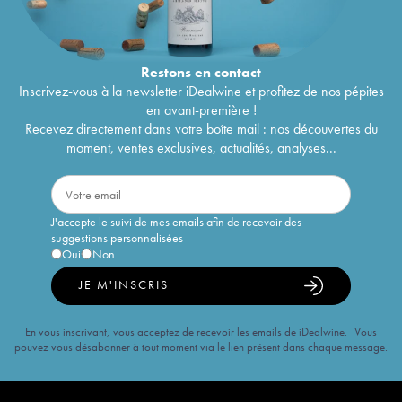
Restons en
contact
Inscrivez-vous à la newsletter iDealwine et profitez de nos pépites
en avant-première !
Recevez directement dans votre boîte mail : nos découvertes du
moment, ventes exclusives, actualités, analyses...
J'accepte le suivi de mes emails afin de recevoir des
suggestions personnalisées
Oui
Non
JE M'INSCRIS
En vous inscrivant, vous acceptez de recevoir les emails de iDealwine. Vous
pouvez vous désabonner à tout moment via le lien présent dans chaque message.