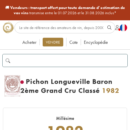
🚚
Vendeurs :
transport offert pour toute demande d’estimation de
vos vins
transmise entre le 01.07.2026 et le 31.08.2026 inclus*
Acheter
Cote
Encyclopédie
VENDRE
Pichon Longueville Baron
2ème Grand Cru Classé
1982
Millésime