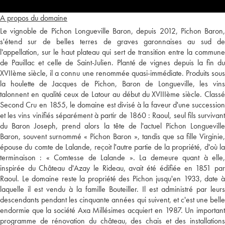
A propos du domaine
Le vignoble de Pichon Longueville Baron, depuis 2012, Pichon Baron,
s'étend sur de belles terres de graves garonnaises au sud de
l'appellation, sur le haut plateau qui sert de transition entre la commune
de Pauillac et celle de Saint-Julien. Planté de vignes depuis la fin du
XVIIème siècle, il a connu une renommée quasi-immédiate. Produits sous
la houlette de Jacques de Pichon, Baron de Longueville, les vins
talonnent en qualité ceux de Latour au début du XVIIIème siècle. Classé
Second Cru en 1855, le domaine est divisé à la faveur d'une succession
et les vins vinifiés séparément à partir de 1860 : Raoul, seul fils survivant
du Baron Joseph, prend alors la tête de l'actuel Pichon Longueville
Baron, souvent surnommé « Pichon Baron », tandis que sa fille Virginie,
épouse du comte de Lalande, reçoit l'autre partie de la propriété, d'où la
terminaison : « Comtesse de Lalande ». La demeure quant à elle,
inspirée du Château d'Azay le Rideau, avait été édifiée en 1851 par
Raoul. Le domaine reste la propriété des Pichon jusqu'en 1933, date à
laquelle il est vendu à la famille Bouteiller. Il est administré par leurs
descendants pendant les cinquante années qui suivent, et c'est une belle
endormie que la société Axa Millésimes acquiert en 1987. Un important
programme de rénovation du château, des chais et des installations