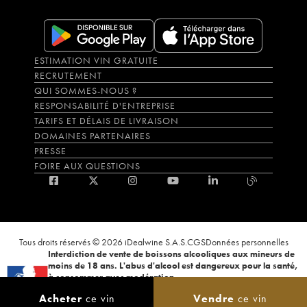
ESTIMATION VIN GRATUITE
RECRUTEMENT
QUI SOMMES-NOUS ?
RESPONSABILITÉ D'ENTREPRISE
TARIFS ET DÉLAIS DE LIVRAISON
DOMAINES PARTENAIRES
PRESSE
FOIRE AUX QUESTIONS
Tous droits réservés © 2026 iDealwine S.A.S.
CGS
Données personnelles
Interdiction de vente de boissons alcooliques aux mineurs de
moins de 18 ans. L'abus d'alcool est dangereux pour la santé,
à consommer avec modération.
La preuve de majorité de l'acheteur est exigée au moment de la vente en
Acheter
ce vin
Vendre
ce vin
ligne. CODE DE LA SANTÉ PUBLIQUE, ART.L.3342-1 et L.3353-3