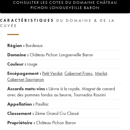
CONSULTER LES COTES DU DOMAINE CHÂTEAU
PICHON LONGUEVEILLE BARON
CARACTÉRISTIQUES
DU DOMAINE & DE LA
CUVÉE
Région :
Bordeaux
Domaine :
Château Pichon Longueveille Baron
Couleur :
rouge
Encépagement :
Petit Verdot
,
Cabernet Franc
,
Merlot
,
Cabernet Sauvignon
Accords mets-vins :
Lièvre à la royale
,
Magret de canard
avec des pommes fondus au beurre
,
Tournedos Rossini
Appellation :
Pauillac
Classement :
2ème Grand Cru Classé
Propriétaire :
Château Pichon Baron