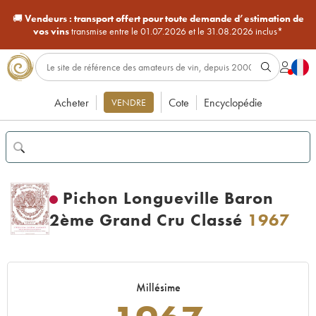
🚚
Vendeurs :
transport offert pour toute demande d’estimation de
vos vins
transmise entre le 01.07.2026 et le 31.08.2026 inclus*
Acheter
Cote
Encyclopédie
VENDRE
Pichon Longueville Baron
2ème Grand Cru Classé
1967
Millésime