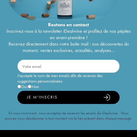
Restons en
contact
Inscrivez-vous à la newsletter iDealwine et profitez de nos pépites
en avant-première !
Recevez directement dans votre boîte mail : nos découvertes du
moment, ventes exclusives, actualités, analyses...
J'accepte le suivi de mes emails afin de recevoir des
suggestions personnalisées
Oui
Non
JE M'INSCRIS
En vous inscrivant, vous acceptez de recevoir les emails de iDealwine. Vous
pouvez vous désabonner à tout moment via le lien présent dans chaque message.