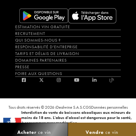
ESTIMATION VIN GRATUITE
RECRUTEMENT
QUI SOMMES-NOUS ?
RESPONSABILITÉ D'ENTREPRISE
TARIFS ET DÉLAIS DE LIVRAISON
DOMAINES PARTENAIRES
PRESSE
FOIRE AUX QUESTIONS
Tous droits réservés © 2026 iDealwine S.A.S.
CGS
Données personnelles
Interdiction de vente de boissons alcooliques aux mineurs de
moins de 18 ans. L'abus d'alcool est dangereux pour la santé,
à consommer avec modération.
La preuve de majorité de l'acheteur est exigée au moment de la vente en
Acheter
ce vin
Vendre
ce vin
ligne. CODE DE LA SANTÉ PUBLIQUE, ART.L.3342-1 et L.3353-3