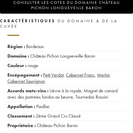
CONSULTER LES COTES DU DOMAINE CHÂTEAU
PICHON LONGUEVEILLE BARON
CARACTÉRISTIQUES
DU DOMAINE & DE LA
CUVÉE
Région :
Bordeaux
Domaine :
Château Pichon Longueveille Baron
Couleur :
rouge
Encépagement :
Petit Verdot
,
Cabernet Franc
,
Merlot
,
Cabernet Sauvignon
Accords mets-vins :
Lièvre à la royale
,
Magret de canard
avec des pommes fondus au beurre
,
Tournedos Rossini
Appellation :
Pauillac
Classement :
2ème Grand Cru Classé
Propriétaire :
Château Pichon Baron