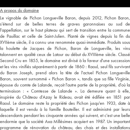
A propos du domaine
Le vignoble de Pichon Longueville Baron, depuis 2012, Pichon Baron,
s'étend sur de belles terres de graves garonnaises au sud de
l'appellation, sur le haut plateau qui sert de transition entre la commune
de Pauillac et celle de Saint-Julien. Planté de vignes depuis la fin du
XVIIème siècle, il a connu une renommée quasi-immédiate. Produits sous
la houlette de Jacques de Pichon, Baron de Longueville, les vins
talonnent en qualité ceux de Latour au début du XVIIIème siècle. Classé
Second Cru en 1855, le domaine est divisé à la faveur d'une succession
et les vins vinifiés séparément à partir de 1860 : Raoul, seul fils survivant
du Baron Joseph, prend alors la tête de l'actuel Pichon Longueville
Baron, souvent surnommé « Pichon Baron », tandis que sa fille Virginie,
épouse du comte de Lalande, reçoit l'autre partie de la propriété, d'où la
terminaison : « Comtesse de Lalande ». La demeure quant à elle,
inspirée du Château d'Azay le Rideau, avait été édifiée en 1851 par
Raoul. Le domaine reste la propriété des Pichon jusqu'en 1933, date à
laquelle il est vendu à la famille Bouteiller. Il est administré par leurs
descendants pendant les cinquante années qui suivent, et c'est une belle
endormie que la société Axa Millésimes acquiert en 1987. Un important
programme de rénovation du château, des chais et des installations