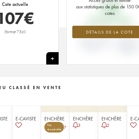
Accès gratuit et illimité
36
€
Cote actuelle
aux statistiques de plus de 150 
107
€
cotes
PRIX PRIMEURS 2002
+197.06%
-12.2
(format 75cl)
DÉTAILS DE LA COTE
VARIATION COTE
VARIATION PR
ACTUELLE / PRIX
PRIMEUR
PRIMEUR
MILLÉSIME 20
/ 2001
+
U CLASSÉ EN VENTE
ISTE
E-CAVISTE
ENCHÈRE
ENCHÈRE
ENCHÈRE
E-C
3
2
TVA
7
récupérable