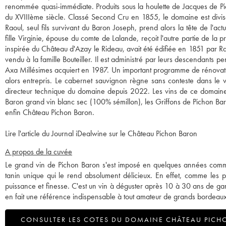
renommée quasi-immédiate. Produits sous la houlette de Jacques de Pic
du XVIIIème siècle. Classé Second Cru en 1855, le domaine est divisé
Raoul, seul fils survivant du Baron Joseph, prend alors la tête de l'
fille Virginie, épouse du comte de Lalande, reçoit l'autre partie de la
inspirée du Château d'Azay le Rideau, avait été édifiée en 1851 par Rao
vendu à la famille Bouteiller. Il est administré par leurs descendants p
Axa Millésimes acquiert en 1987. Un important programme de rénovation
alors entrepris. Le cabernet sauvignon règne sans conteste dans le 
directeur technique du domaine depuis 2022. Les vins de ce domaine c
Baron grand vin blanc sec (100% sémillon), les Griffons de Pichon Baro
enfin Château Pichon Baron.
Lire l'article du Journal iDealwine sur le Château Pichon Baron
A propos de la cuvée
Le grand vin de Pichon Baron s'est imposé en quelques années comme l
tanin unique qui le rend absolument délicieux. En effet, comme les plu
puissance et finesse. C'est un vin à déguster après 10 à 30 ans de gar
en fait une référence indispensable à tout amateur de grands bordeaux
CONSULTER LES COTES DU DOMAINE CHÂTEAU PICH