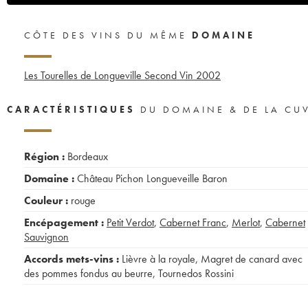
CÔTE DES VINS DU MÊME
DOMAINE
Les Tourelles de Longueville Second Vin
2002
CARACTÉRISTIQUES
DU DOMAINE & DE LA CU
Région :
Bordeaux
Domaine :
Château Pichon Longueveille Baron
Couleur :
rouge
Encépagement :
Petit Verdot
,
Cabernet Franc
,
Merlot
,
Cabernet
Sauvignon
Accords mets-vins :
Lièvre à la royale
,
Magret de canard avec
des pommes fondus au beurre
,
Tournedos Rossini