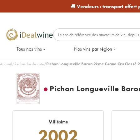
🚚
Vendeurs :
transport offert
Tous nos vins
Nos vins par région
Accueil
/
Recherche de cote
/
Pichon Longueville Baron 2ème Grand Cru Classé 
Pichon Longueville Bar
Millésime
2002