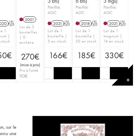
3 bts)
6 bts)
3 mgs)
Pauillac
Pauillac
Pauillac
AOC
AOC
AOC
2001
020
T
2021
T
2018
T
2021
T
Lot de 3
de 1
Lot de 1
Lot de 1
Lot de 1
bouteilles
num |
bouteille |
bouteille |
magnum |
| 0
 stock
5 en stock
50 en stock
14 en stock
enchère
50
€
166
€
185
€
330
€
270
€
(
mise à prix
)
Prix à l'unité
90
€
✕
n, sur le
connu une