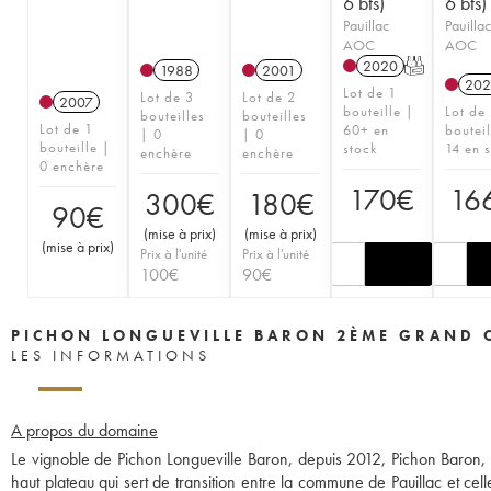
6 bts)
6 bts)
Pauillac
Pauillac
AOC
AOC
2020
T
1988
2001
202
Lot de 1
Lot de 3
Lot de 2
2007
bouteille |
Lot de
bouteilles
bouteilles
Lot de 1
60+ en
bouteil
| 0
| 0
bouteille |
stock
14 en 
enchère
enchère
0 enchère
170
€
16
300
€
180
€
90
€
(
mise à prix
)
(
mise à prix
)
(
mise à prix
)
Prix à l'unité
Prix à l'unité
100
€
90
€
PICHON LONGUEVILLE BARON 2ÈME GRAND 
LES INFORMATIONS
A propos du domaine
Le vignoble de Pichon Longueville Baron, depuis 2012, Pichon Baron, s
haut plateau qui sert de transition entre la commune de Pauillac et cell