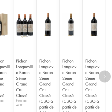
hon
Pichon
Pichon
Pichon
Pichon
uevill
Longuevill
Longuevill
Longuevill
Longuevill
aron
e Baron
e Baron
e Baron
e Baron
me
2ème
2ème
2ème
2ème
nd
Grand
Grand
Grand
Grand
Cru
Cru
Cru
Cru
ssé
Classé
Classé
Classé
Classé
lac
Pauillac
(CBO à
(CBO à
(CBO à
C
AOC
partir de
partir de
partir de