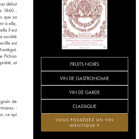
 au début
de 1860 :
is que sa
t à elle,
le il est
a société
ville est
Montégut,
de Pichon
riété, et
FRUITS NOIRS
VIN DE GASTRONOMIE
VIN DE GARDE
 grain de
CLASSIQUE
traires :
s, ce qui
VOUS POSSÉDEZ UN VIN
IDENTIQUE ?