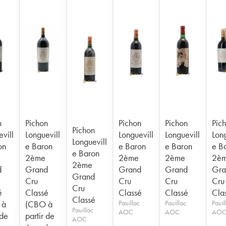
n
Pichon
Pichon
Pichon
Pic
Pichon
vill
Longuevill
Longuevill
Longuevill
Long
Longuevill
on
e Baron
e Baron
e Baron
e B
e Baron
2ème
2ème
2ème
2è
2ème
d
Grand
Grand
Grand
Gra
Grand
Cru
Cru
Cru
Cru
Cru
é
Classé
Classé
Classé
Cla
Classé
 à
(CBO à
Pauillac
Pauillac
Pauil
Pauillac
AOC
AOC
AO
 de
partir de
AOC