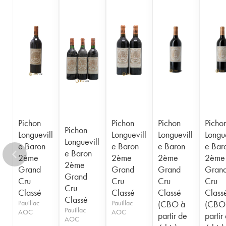
1956
1955
1954
1953
1952
1950
1949
1948
1947
1945
1943
1940
1938
1936
1928
1916
Pichon
Pichon
Pichon
Picho
Pichon
Longuevill
Longuevill
Longuevill
Longue
Longuevill
e Baron
e Baron
e Baron
e Bar
e Baron
2ème
2ème
2ème
2ème
2ème
Grand
Grand
Grand
Gran
Grand
Cru
Cru
Cru
Cru
Cru
Classé
Classé
Classé
Class
Classé
Pauillac
Pauillac
(CBO à
(CBO
Pauillac
AOC
AOC
partir de
partir
AOC