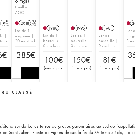
6 mgs)
Pauillac
AOC
1
T
2018
T
2
1988
1995
1981
 1
Lot de 1
Lot 
Lot de 1
Lot de 1
Lot de 1
le |
magnum |
mag
bouteille |
bouteille |
bouteille |
stock
20 en stock
3 en
0 enchère
0 enchère
0 enchère
6
€
385
€
3
100
€
150
€
81
€
(
mise à prix
)
(
mise à prix
)
(
mise à prix
)
CRU CLASSÉ
'étend sur de belles terres de graves garonnaises au sud de l'appellatio
e de Saint-Julien. Planté de vignes depuis la fin du XVIIème siècle, il a 