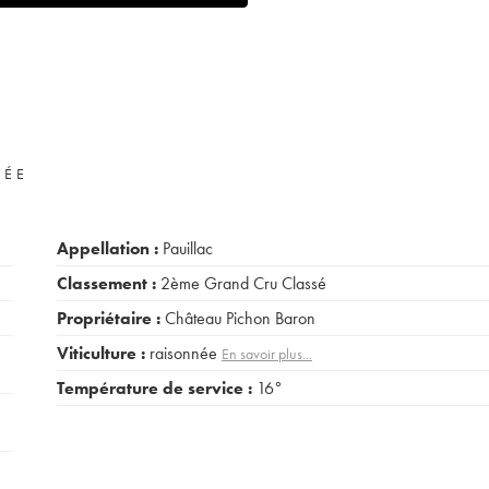
VÉE
Appellation :
Pauillac
Classement :
2ème Grand Cru Classé
Propriétaire :
Château Pichon Baron
Viticulture :
raisonnée
En savoir plus...
Température de service :
16°