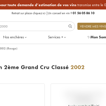
 pour toute demande d’estimation de vos vins
transmise entre le 
Retrait sur place
cliquez ici
|
Un conseil en vin ?
01 56 05 86 10
VENDRE MES VINS
Nos enchères
Services +
✨
Mon Som
2002 (Rouge)
on 2ème Grand Cru Classé
2002
VARIATION COTE PAR
RAPPORT
AU PRIX PRIMEUR