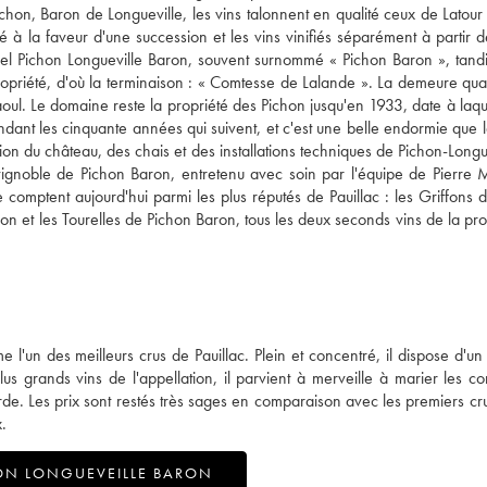
hon, Baron de Longueville, les vins talonnent en qualité ceux de Latour
 à la faveur d'une succession et les vins vinifiés séparément à partir 
actuel Pichon Longueville Baron, souvent surnommé « Pichon Baron », tand
 propriété, d'où la terminaison : « Comtesse de Lalande ». La demeure quan
ul. Le domaine reste la propriété des Pichon jusqu'en 1933, date à laquel
endant les cinquante années qui suivent, et c'est une belle endormie que l
 du château, des chais et des installations techniques de Pichon-Longue
vignoble de Pichon Baron, entretenu avec soin par l'équipe de Pierre 
omptent aujourd'hui parmi les plus réputés de Pauillac : les Griffons 
n et les Tourelles de Pichon Baron, tous les deux seconds vins de la prop
'un des meilleurs crus de Pauillac. Plein et concentré, il dispose d'un
s grands vins de l'appellation, il parvient à merveille à marier les con
de. Les prix sont restés très sages en comparaison avec les premiers cru
.
ON LONGUEVEILLE BARON