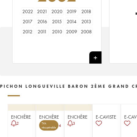
2022
2021
2020
2019
2018
2017
2016
2015
2014
2013
2012
2011
2010
2009
2008
2007
2006
2005
2004
2003
2002
2001
2000
1999
1998
1997
1996
1995
1994
1993
1992
1991
1990
1989
1988
1987
1986
1985
1984
1983
PICHON LONGUEVILLE BARON 2ÈME GRAND CR
1982
1981
1980
1979
1978
1977
1976
1975
1974
1973
1972
1971
1970
1969
1967
ENCHÈRE
ENCHÈRE
ENCHÈRE
E-CAVISTE
E-CAV
1966
1965
1964
1963
1962
2
3
TVA
4
récupérable
1961
1960
1959
1958
1957