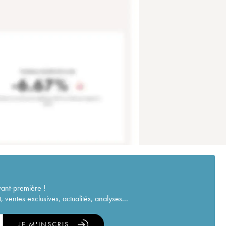
vant-première !
ventes exclusives, actualités, analyses...
JE M'INSCRIS