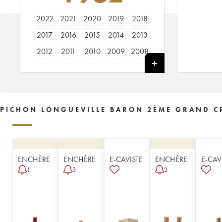
2022
2021
2020
2019
2018
2017
2016
2015
2014
2013
2012
2011
2010
2009
2008
2007
2006
2005
2004
2003
2002
2001
2000
1999
1998
1997
1996
1995
1994
1993
PICHON LONGUEVILLE BARON 2ÈME GRAND CR
1992
1991
1990
1989
1988
1987
1986
1985
1984
1983
1982
1981
1980
1979
1978
ENCHÈRE
ENCHÈRE
E-CAVISTE
ENCHÈRE
E-CAV
1977
1976
1975
1974
1973
1
3
3
1972
1971
1970
1969
1967
1966
1965
1964
1963
1962
1961
1960
1959
1958
1957