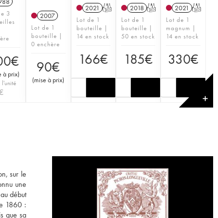
988
2021
T
2018
T
2021
T
de 3
2007
Lot de 1
Lot de 1
Lot de 1
eilles
Lot de 1
bouteille |
bouteille |
magnum |
bouteille |
14 en stock
50 en stock
14 en stock
ère
0 enchère
166
€
185
€
330
€
00
€
90
€
 à prix
)
(
mise à prix
)
 l'unité
€
✕
n, sur le
connu une
 au début
de 1860 :
is que sa