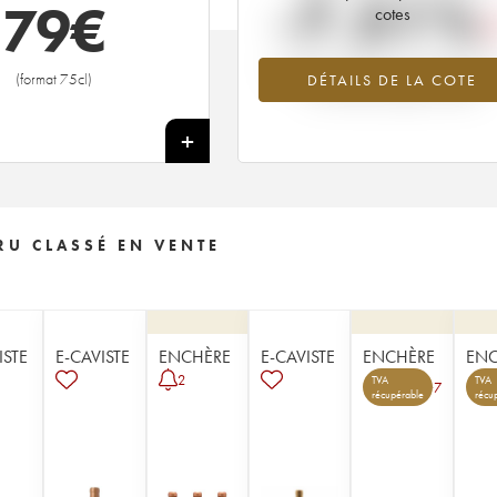
-7.51%
79
€
cotes
Tendance à la baisse du millésime 1
(format 75cl)
DÉTAILS DE LA COTE
en 2026 par rapport à 2025
+
U CLASSÉ EN VENTE
ISTE
E-CAVISTE
ENCHÈRE
E-CAVISTE
ENCHÈRE
ENC
2
TVA
TVA
7
récupérable
récu