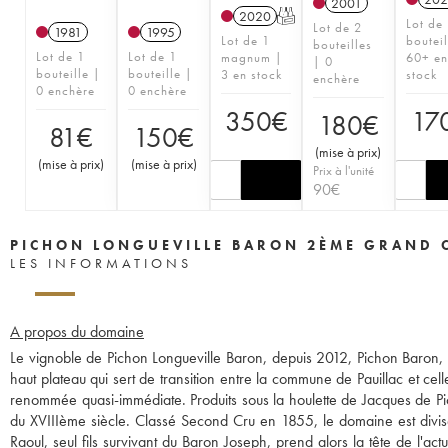
2001
2020
T
Lot de
Lot de 2
1981
1995
Lot de 1
bouteil
bouteilles
Lot de 1
Lot de 1
magnum |
60+ en
| 0
bouteille |
bouteille |
3 en stock
stock
enchère
0 enchère
0 enchère
350
€
17
180
€
81
€
150
€
(
mise à prix
)
(
mise à prix
)
(
mise à prix
)
Prix à l'unité
90
€
PICHON LONGUEVILLE BARON 2ÈME GRAND 
LES INFORMATIONS
A propos du domaine
Le vignoble de Pichon Longueville Baron, depuis 2012, Pichon Baron, s
haut plateau qui sert de transition entre la commune de Pauillac et cell
renommée quasi-immédiate. Produits sous la houlette de Jacques de Pic
du XVIIIème siècle. Classé Second Cru en 1855, le domaine est divisé
Raoul, seul fils survivant du Baron Joseph, prend alors la tête de l'