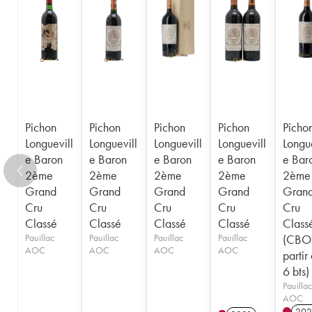
1956
1955
1954
1953
1952
1950
1949
1948
1947
1945
1943
1940
1938
1936
1928
1916
Pichon
Pichon
Pichon
Pichon
Picho
Longuevill
Longuevill
Longuevill
Longuevill
Longue
e Baron
e Baron
e Baron
e Baron
e Bar
2ème
2ème
2ème
2ème
2ème
Grand
Grand
Grand
Grand
Gran
Cru
Cru
Cru
Cru
Cru
Classé
Classé
Classé
Classé
Class
Pauillac
Pauillac
Pauillac
Pauillac
(CBO
AOC
AOC
AOC
AOC
partir
6 bts)
Pauillac
AOC
202