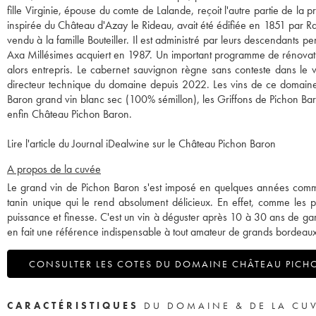
fille Virginie, épouse du comte de Lalande, reçoit l'autre partie de la
inspirée du Château d'Azay le Rideau, avait été édifiée en 1851 par Rao
vendu à la famille Bouteiller. Il est administré par leurs descendants p
Axa Millésimes acquiert en 1987. Un important programme de rénovation
alors entrepris. Le cabernet sauvignon règne sans conteste dans le 
directeur technique du domaine depuis 2022. Les vins de ce domaine c
Baron grand vin blanc sec (100% sémillon), les Griffons de Pichon Baro
enfin Château Pichon Baron.
Lire l'article du Journal iDealwine sur le Château Pichon Baron
A propos de la cuvée
Le grand vin de Pichon Baron s'est imposé en quelques années comme l
tanin unique qui le rend absolument délicieux. En effet, comme les plu
puissance et finesse. C'est un vin à déguster après 10 à 30 ans de gar
en fait une référence indispensable à tout amateur de grands bordeaux
CONSULTER LES COTES DU DOMAINE CHÂTEAU PICH
CARACTÉRISTIQUES
DU DOMAINE & DE LA CU