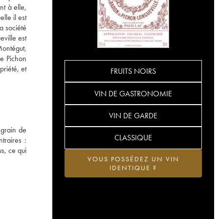
t à elle,
le il est
a société
ville est
Montégut,
de Pichon
riété, et
FRUITS NOIRS
VIN DE GASTRONOMIE
VIN DE GARDE
 grain de
CLASSIQUE
traires :
s, ce qui
VOUS POSSÉDEZ UN VIN
IDENTIQUE ?