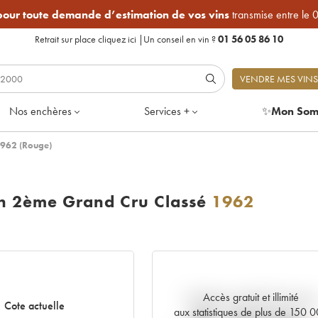
 pour toute demande d’estimation de vos vins
transmise entre le 
Retrait sur place
cliquez ici
|
Un conseil en vin ?
01 56 05 86 10
VENDRE MES VINS
Nos enchères
Services +
✨
Mon Som
1962 (Rouge)
on 2ème Grand Cru Classé
1962
Accès gratuit et illimité
Tendance actuelle de la cote
Cote actuelle
aux statistiques de plus de 150 