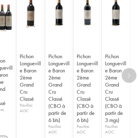
Pichon
Pichon
Pichon
Pichon
hon
Longuevill
Longuevill
Longuevill
Longuevill
uevill
e Baron
e Baron
e Baron
e Baron
aron
2ème
2ème
2ème
2ème
me
Grand
Grand
Grand
Grand
nd
Cru
Cru
Cru
Cru
Classé
Classé
Classé
Classé
ssé
Pauillac
(CBO à
(CBO à
(CBO à
lac
AOC
partir de
partir de
partir de
C
6 bts)
6 bts)
3 mgs)
Pauillac
Pauillac
Pauillac
AOC
AOC
AOC