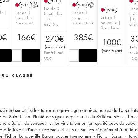
2001
1
2021
T
2018
T
 1
Lot de 3
Lot 
1988
le |
Lot de 1
Lot de 1
bouteilles
bout
Lot de 1
bouteille |
magnum |
| 0
| 0
bouteille |
5 en stock
20 en stock
enchère
ench
0 enchère
0
€
166
€
385
€
270
€
3
100
€
(
mise à prix
)
(
mise
(
mise à prix
)
Prix à l'unité
Prix à
90
€
100
CRU CLASSÉ
'étend sur de belles terres de graves garonnaises au sud de l'appellatio
e de Saint-Julien. Planté de vignes depuis la fin du XVIIème siècle, il a 
hon, Baron de Longueville, les vins talonnent en qualité ceux de Latour
 à la faveur d'une succession et les vins vinifiés séparément à partir 
actuel Pichon Longueville Baron, souvent surnommé « Pichon Baron », tand