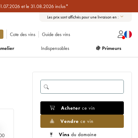
01.07.2026 et le 31.08.2026 inclus*
Les prix sont affichés pour une livraison en :
Cote des vins
Guide des vins
melier
Indispensables
🍇 Primeurs
Acheter
ce vin
Vendre
ce vin
Vins
du domaine
000