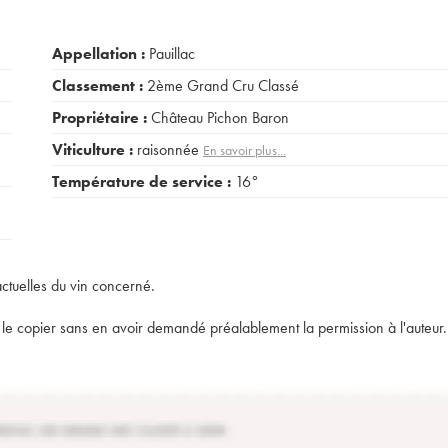
Appellation :
Pauillac
Classement :
2ème Grand Cru Classé
Propriétaire :
Château Pichon Baron
Viticulture :
raisonnée
En savoir plus...
Température de service :
16°
actuelles du vin concerné.
t de le copier sans en avoir demandé préalablement la permission à l'auteur.