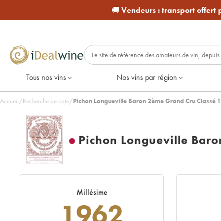
🚚
Vendeurs :
transport offert
Tous nos vins
Nos vins par région
Accueil
/
Recherche de cote
/
Pichon Longueville Baron 2ème Grand Cru Classé 
Pichon Longueville Bar
Millésime
1962