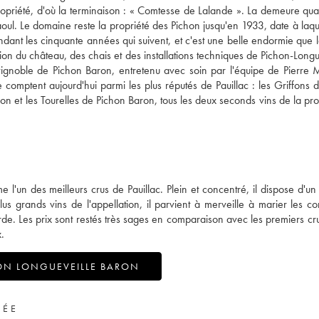
 propriété, d'où la terminaison : « Comtesse de Lalande ». La demeure quan
ul. Le domaine reste la propriété des Pichon jusqu'en 1933, date à laquel
endant les cinquante années qui suivent, et c'est une belle endormie que l
 du château, des chais et des installations techniques de Pichon-Longue
vignoble de Pichon Baron, entretenu avec soin par l'équipe de Pierre 
omptent aujourd'hui parmi les plus réputés de Pauillac : les Griffons 
n et les Tourelles de Pichon Baron, tous les deux seconds vins de la prop
'un des meilleurs crus de Pauillac. Plein et concentré, il dispose d'un
s grands vins de l'appellation, il parvient à merveille à marier les con
de. Les prix sont restés très sages en comparaison avec les premiers cru
.
ON LONGUEVEILLE BARON
VÉE