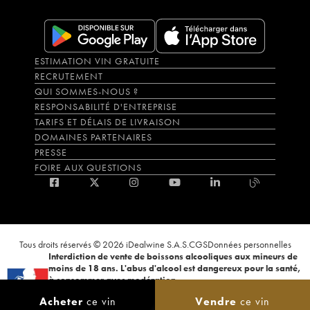
ESTIMATION VIN GRATUITE
RECRUTEMENT
QUI SOMMES-NOUS ?
RESPONSABILITÉ D'ENTREPRISE
TARIFS ET DÉLAIS DE LIVRAISON
DOMAINES PARTENAIRES
PRESSE
FOIRE AUX QUESTIONS
Tous droits réservés © 2026 iDealwine S.A.S.
CGS
Données personnelles
Interdiction de vente de boissons alcooliques aux mineurs de
moins de 18 ans. L'abus d'alcool est dangereux pour la santé,
à consommer avec modération.
La preuve de majorité de l'acheteur est exigée au moment de la vente en
Acheter
ce vin
Vendre
ce vin
ligne. CODE DE LA SANTÉ PUBLIQUE, ART.L.3342-1 et L.3353-3