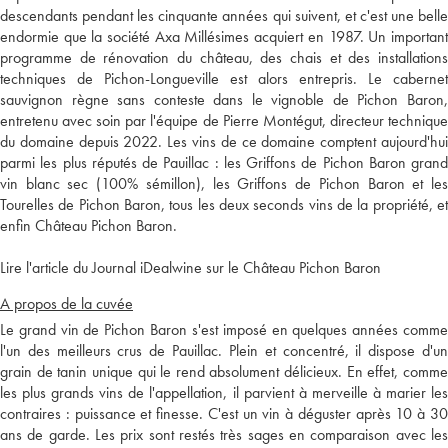
descendants pendant les cinquante années qui suivent, et c'est une belle
endormie que la société Axa Millésimes acquiert en 1987. Un important
programme de rénovation du château, des chais et des installations
techniques de Pichon-Longueville est alors entrepris. Le cabernet
sauvignon règne sans conteste dans le vignoble de Pichon Baron,
entretenu avec soin par l'équipe de Pierre Montégut, directeur technique
du domaine depuis 2022. Les vins de ce domaine comptent aujourd'hui
parmi les plus réputés de Pauillac : les Griffons de Pichon Baron grand
vin blanc sec (100% sémillon), les Griffons de Pichon Baron et les
Tourelles de Pichon Baron, tous les deux seconds vins de la propriété, et
enfin Château Pichon Baron.
Lire l'article du Journal iDealwine sur le Château Pichon Baron
A propos de la cuvée
Le grand vin de Pichon Baron s'est imposé en quelques années comme
l'un des meilleurs crus de Pauillac. Plein et concentré, il dispose d'un
grain de tanin unique qui le rend absolument délicieux. En effet, comme
les plus grands vins de l'appellation, il parvient à merveille à marier les
contraires : puissance et finesse. C'est un vin à déguster après 10 à 30
ans de garde. Les prix sont restés très sages en comparaison avec les