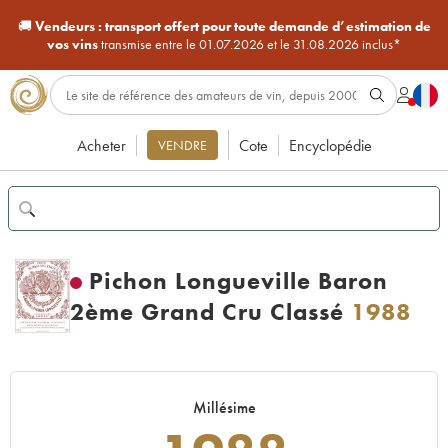
🚚
Vendeurs :
transport offert pour toute demande d’estimation de
vos vins
transmise entre le 01.07.2026 et le 31.08.2026 inclus*
Acheter
Cote
Encyclopédie
VENDRE
Pichon Longueville Baron
2ème Grand Cru Classé
1988
Millésime