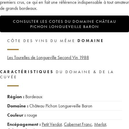
premiers crus, ce qui en fait une référence indispensable à tout amateur
de grands bordeaux.
CONSULTER LES COTES DU DOMAINE CHÂTEAU
PICHON LONGUEVEILLE BARON
CÔTE DES VINS DU MÊME
DOMAINE
Les Tourelles de Longueville Second Vin
1988
CARACTÉRISTIQUES
DU DOMAINE & DE LA
CUVÉE
Région :
Bordeaux
Domaine :
Château Pichon Longueveille Baron
Couleur :
rouge
Encépagement :
Petit Verdot
,
Cabernet Franc
,
Merlot
,