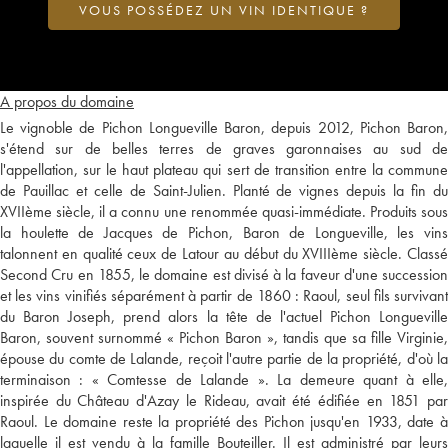
VOUS POSSÉDEZ UN VIN IDENTIQUE ?
A propos du domaine
Le vignoble de Pichon Longueville Baron, depuis 2012, Pichon Baron,
s'étend sur de belles terres de graves garonnaises au sud de
l'appellation, sur le haut plateau qui sert de transition entre la commune
de Pauillac et celle de Saint-Julien. Planté de vignes depuis la fin du
XVIIème siècle, il a connu une renommée quasi-immédiate. Produits sous
la houlette de Jacques de Pichon, Baron de Longueville, les vins
talonnent en qualité ceux de Latour au début du XVIIIème siècle. Classé
Second Cru en 1855, le domaine est divisé à la faveur d'une succession
et les vins vinifiés séparément à partir de 1860 : Raoul, seul fils survivant
du Baron Joseph, prend alors la tête de l'actuel Pichon Longueville
Baron, souvent surnommé « Pichon Baron », tandis que sa fille Virginie,
épouse du comte de Lalande, reçoit l'autre partie de la propriété, d'où la
terminaison : « Comtesse de Lalande ». La demeure quant à elle,
inspirée du Château d'Azay le Rideau, avait été édifiée en 1851 par
Raoul. Le domaine reste la propriété des Pichon jusqu'en 1933, date à
laquelle il est vendu à la famille Bouteiller. Il est administré par leurs