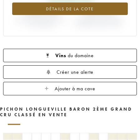
1961
1960
1959
1958
1957
+558.95%
+58.33%
DÉTAILS DE LA COTE
1956
1955
1954
1953
1952
VARIATION COTE ACTUELLE /
1950
1949
1948
VARIATION PRIX PRIMEUR
1947
1945
PRIX PRIMEUR
MILLÉSIME 1988 / 1987
1943
1940
1938
1936
1928
1916
Vins
du domaine
Créer une alerte
Ajouter à ma cave
PICHON LONGUEVILLE BARON 2ÈME GRAND
CRU CLASSÉ EN VENTE