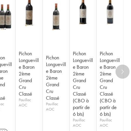
Pichon
Pichon
Pichon
hon
Pichon
Longuevill
Longuevill
Longuevill
uevill
Longuevill
e Baron
e Baron
e Baron
aron
e Baron
2ème
2ème
2ème
me
2ème
Grand
Grand
Grand
nd
Grand
Cru
Cru
Cru
Cru
Classé
Classé
Classé
ssé
Classé
Pauillac
(CBO à
(CBO à
lac
Pauillac
AOC
partir de
partir de
C
AOC
6 bts)
6 bts)
Pauillac
Pauillac
AOC
AOC