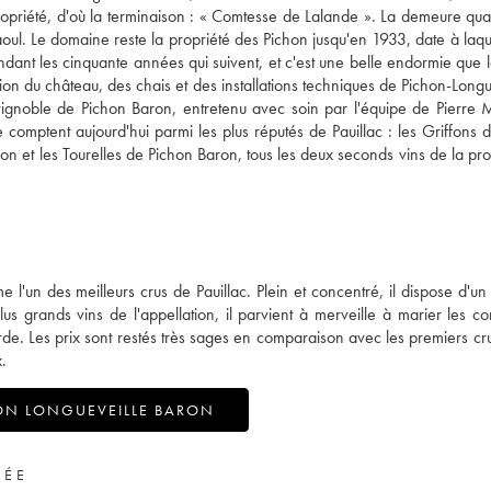
 propriété, d'où la terminaison : « Comtesse de Lalande ». La demeure quan
ul. Le domaine reste la propriété des Pichon jusqu'en 1933, date à laquel
endant les cinquante années qui suivent, et c'est une belle endormie que l
 du château, des chais et des installations techniques de Pichon-Longue
vignoble de Pichon Baron, entretenu avec soin par l'équipe de Pierre 
omptent aujourd'hui parmi les plus réputés de Pauillac : les Griffons 
n et les Tourelles de Pichon Baron, tous les deux seconds vins de la prop
'un des meilleurs crus de Pauillac. Plein et concentré, il dispose d'un
s grands vins de l'appellation, il parvient à merveille à marier les con
de. Les prix sont restés très sages en comparaison avec les premiers cru
.
ON LONGUEVEILLE BARON
VÉE