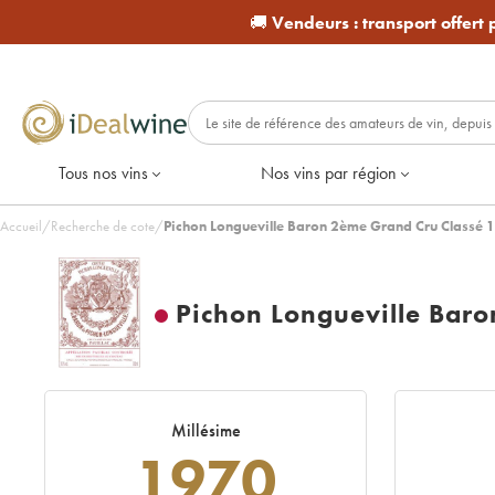
🚚
Vendeurs :
transport offert
Tous nos vins
Nos vins par région
Accueil
/
Recherche de cote
/
Pichon Longueville Baron 2ème Grand Cru Classé 
Pichon Longueville Bar
Millésime
1970