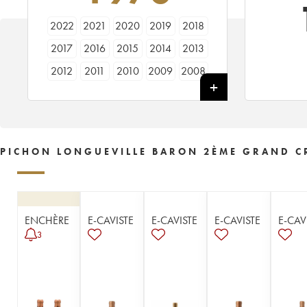
2022
2021
2020
2019
2018
2017
2016
2015
2014
2013
2012
2011
2010
2009
2008
2007
2006
2005
2004
2003
2002
2001
2000
1999
1998
1997
1996
1995
1994
1993
PICHON LONGUEVILLE BARON 2ÈME GRAND CR
1992
1991
1990
1989
1988
1987
1986
1985
1984
1983
1982
1981
1980
1979
1978
ENCHÈRE
E-CAVISTE
E-CAVISTE
E-CAVISTE
E-CAV
1977
1976
1975
1974
1973
3
1972
1971
1970
1969
1967
1966
1965
1964
1963
1962
1961
1960
1959
1958
1957