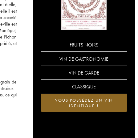
t à elle,
le il est
a société
ville est
Montégut,
de Pichon
riété, et
FRUITS NOIRS
VIN DE GASTRONOMIE
VIN DE GARDE
 grain de
CLASSIQUE
traires :
s, ce qui
VOUS POSSÉDEZ UN VIN
IDENTIQUE ?