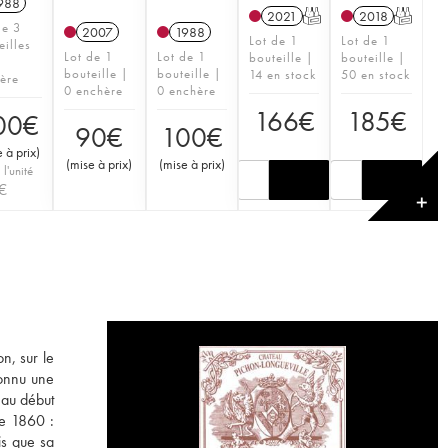
988
2021
T
2018
T
de 3
2007
1988
Lot de 1
Lot de 1
eilles
Lot de 1
Lot de 1
bouteille |
bouteille |
bouteille |
bouteille |
14 en stock
50 en stock
ère
0 enchère
0 enchère
166
€
185
€
00
€
90
€
100
€
 à prix
)
(
mise à prix
)
(
mise à prix
)
 l'unité
€
✕
n, sur le
connu une
 au début
de 1860 :
is que sa