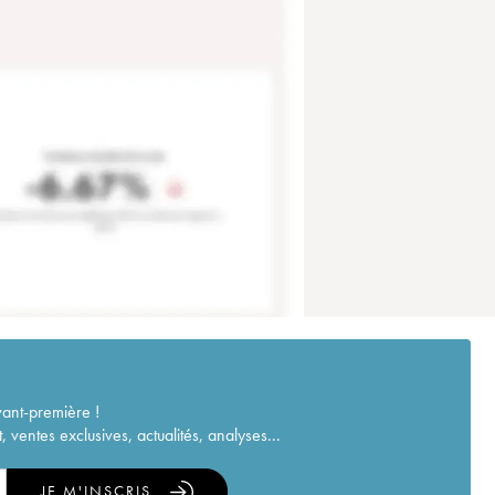
vant-première !
ventes exclusives, actualités, analyses...
JE M'INSCRIS