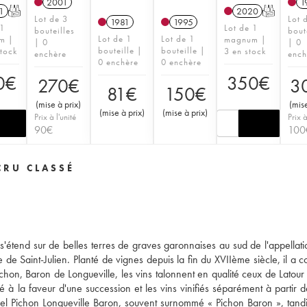
2001
1
1
T
2020
T
Lot de 3
Lot 
1981
1995
 1
Lot de 1
bouteilles
bout
Lot de 1
Lot de 1
m |
magnum |
| 0
| 0
bouteille |
bouteille |
stock
3 en stock
enchère
ench
0 enchère
0 enchère
0
€
350
€
270
€
3
81
€
150
€
(
mise à prix
)
(
mise
(
mise à prix
)
(
mise à prix
)
Prix à l'unité
Prix à
90
€
100
CRU CLASSÉ
'étend sur de belles terres de graves garonnaises au sud de l'appellatio
e de Saint-Julien. Planté de vignes depuis la fin du XVIIème siècle, il a 
hon, Baron de Longueville, les vins talonnent en qualité ceux de Latour
 à la faveur d'une succession et les vins vinifiés séparément à partir 
actuel Pichon Longueville Baron, souvent surnommé « Pichon Baron », tand