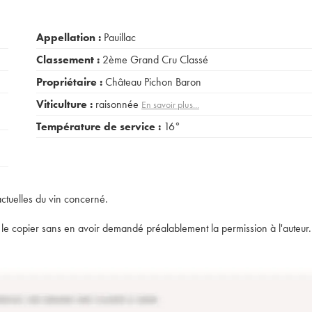
Appellation :
Pauillac
Classement :
2ème Grand Cru Classé
Propriétaire :
Château Pichon Baron
Viticulture :
raisonnée
En savoir plus...
Température de service :
16°
actuelles du vin concerné.
t de le copier sans en avoir demandé préalablement la permission à l'auteur.