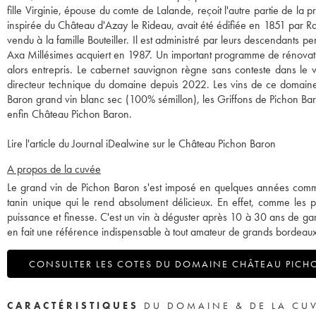
fille Virginie, épouse du comte de Lalande, reçoit l'autre partie de la
inspirée du Château d'Azay le Rideau, avait été édifiée en 1851 par Rao
vendu à la famille Bouteiller. Il est administré par leurs descendants p
Axa Millésimes acquiert en 1987. Un important programme de rénovation
alors entrepris. Le cabernet sauvignon règne sans conteste dans le 
directeur technique du domaine depuis 2022. Les vins de ce domaine c
Baron grand vin blanc sec (100% sémillon), les Griffons de Pichon Baro
enfin Château Pichon Baron.
Lire l'article du Journal iDealwine sur le Château Pichon Baron
A propos de la cuvée
Le grand vin de Pichon Baron s'est imposé en quelques années comme l
tanin unique qui le rend absolument délicieux. En effet, comme les plu
puissance et finesse. C'est un vin à déguster après 10 à 30 ans de gar
en fait une référence indispensable à tout amateur de grands bordeaux
CONSULTER LES COTES DU DOMAINE CHÂTEAU PICH
CARACTÉRISTIQUES
DU DOMAINE & DE LA CU