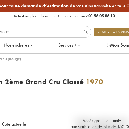
 pour toute demande d’estimation de vos vins
transmise entre le 
Retrait sur place
cliquez ici
|
Un conseil en vin ?
01 56 05 86 10
VENDRE MES VINS
Nos enchères
Services +
✨
Mon Som
1970 (Rouge)
on 2ème Grand Cru Classé
1970
Accès gratuit et illimité
Tendance actuelle de la cote
Cote actuelle
aux statistiques de plus de 150 