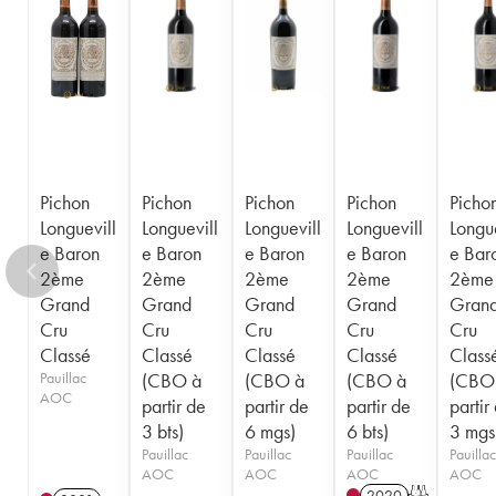
1956
1955
1954
1953
1952
1950
1949
1948
1947
1945
1943
1940
1938
1936
1928
1916
Pichon
Pichon
Pichon
Pichon
Picho
Longuevill
Longuevill
Longuevill
Longuevill
Longue
e Baron
e Baron
e Baron
e Baron
e Bar
2ème
2ème
2ème
2ème
2ème
Grand
Grand
Grand
Grand
Gran
Cru
Cru
Cru
Cru
Cru
Classé
Classé
Classé
Classé
Class
Pauillac
(CBO à
(CBO à
(CBO à
(CBO
AOC
partir de
partir de
partir de
partir
3 bts)
6 mgs)
6 bts)
3 mgs
Pauillac
Pauillac
Pauillac
Pauillac
AOC
AOC
AOC
AOC
2020
T