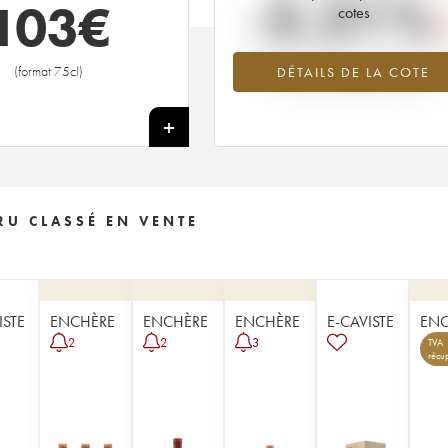
-5.21%
103
€
cotes
Tendance à la baisse du millésime 1
(format 75cl)
DÉTAILS DE LA COTE
en 2026 par rapport à 2025
+
U CLASSÉ EN VENTE
ISTE
ENCHÈRE
ENCHÈRE
ENCHÈRE
E-CAVISTE
ENC
2
2
3
TVA
récu