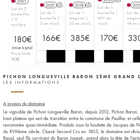
2001
2021
T
2018
T
202
Lot de 1
Lot de 2
Lot de 1
Lot de 1
bouteille |
Lot de
bouteilles
bouteille |
magnum |
60+ en
magnu
| 0
5 en stock
20 en stock
stock
14 en 
enchère
166
€
385
€
170
€
33
180
€
(
mise à prix
)
Prix à l'unité
90
€
PICHON LONGUEVILLE BARON 2ÈME GRAND 
LES INFORMATIONS
A propos du domaine
Le vignoble de Pichon Longueville Baron, depuis 2012, Pichon Baron, s
haut plateau qui sert de transition entre la commune de Pauillac et cell
renommée quasi-immédiate. Produits sous la houlette de Jacques de Pic
du XVIIIème siècle. Classé Second Cru en 1855, le domaine est divisé
Raoul, seul fils survivant du Baron Joseph, prend alors la tête de l'