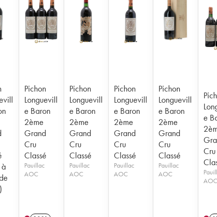
n
Pichon
Pichon
Pichon
Pichon
Pic
vill
Longuevill
Longuevill
Longuevill
Longuevill
Long
on
e Baron
e Baron
e Baron
e Baron
e B
2ème
2ème
2ème
2ème
2è
d
Grand
Grand
Grand
Grand
Gra
Cru
Cru
Cru
Cru
Cru
é
Classé
Classé
Classé
Classé
Cla
 à
Pauillac
Pauillac
Pauillac
Pauillac
Pauil
AOC
AOC
AOC
AOC
 de
AO
)