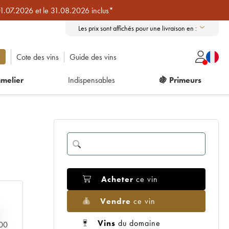
01.07.2026 et le 31.08.2026 inclus*
Les prix sont affichés pour une livraison en :
Cote des vins
Guide des vins
melier
Indispensables
🍇 Primeurs
Acheter
ce vin
Vendre
ce vin
Vins
du domaine
000