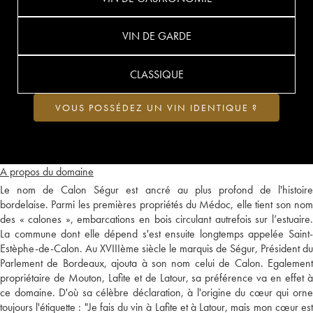
VIN DE GARDE
CLASSIQUE
VOUS POSSÉDEZ UN VIN IDENTIQUE ?
A propos du domaine
Le nom de Calon Ségur est ancré au plus profond de l'histoire
bordelaise. Parmi les premières propriétés du Médoc, elle tient son nom
des « calones », embarcations en bois circulant autrefois sur l’estuaire.
La commune dont elle dépend s'est ensuite longtemps appelée Saint-
Estèphe-de-Calon. Au XVIIIème siècle le marquis de Ségur, Président du
Parlement de Bordeaux, ajouta à son nom celui de Calon. Egalement
propriétaire de Mouton, Lafite et de Latour, sa préférence va en effet à
ce domaine. D'où sa célèbre déclaration, à l'origine du cœur qui orne
toujours l'étiquette : "Je fais du vin à Lafite et à Latour, mais mon cœur est