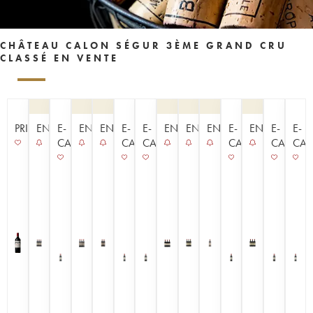
CHÂTEAU CALON SÉGUR 3ÈME GRAND CRU
CLASSÉ EN VENTE
PRIMEUR
ENCHÈRE
E-
ENCHÈRE
ENCHÈRE
E-
E-
ENCHÈRE
ENCHÈRE
ENCHÈRE
E-
ENCHÈRE
E-
E-
CAVISTE
CAVISTE
CAVISTE
CAVISTE
CAVISTE
CAV