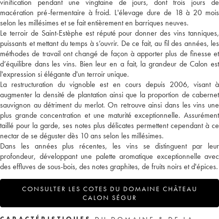
vinification pendant une vingtaine de jours, dont trois jours de
macération pré-fermentaire à froid. L'élevage dure de 18 à 20 mois
selon les millésimes et se fait entièrement en barriques neuves.
Le terroir de Saint-Estèphe est réputé pour donner des vins tanniques,
puissants et mettant du temps à s’ouvrir. De ce fait, au fil des années, les
méthodes de travail ont changé de façon à apporter plus de finesse et
d’équilibre dans les vins. Bien leur en a fait, la grandeur de Calon est
l'expression si élégante d'un terroir unique.
La restructuration du vignoble est en cours depuis 2006, visant à
augmenter la densité de plantation ainsi que la proportion de cabernet
sauvignon au détriment du merlot. On retrouve ainsi dans les vins une
plus grande concentration et une maturité exceptionnelle. Assurément
taillé pour la garde, ses notes plus délicates permettent cependant à ce
nectar de se déguster dès 10 ans selon les millésimes.
Dans les années plus récentes, les vins se distinguent par leur
profondeur, développant une palette aromatique exceptionnelle avec
des effluves de sous-bois, des notes graphites, de fruits noirs et d'épices.
CONSULTER LES COTES DU DOMAINE CHÂTEAU
CALON SÉGUR
CARACTÉRISTIQUES
DU DOMAINE & DE LA