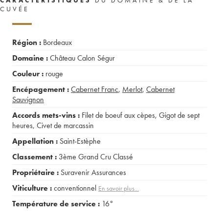
CUVÉE
Région :
Bordeaux
Domaine :
Château Calon Ségur
Couleur :
rouge
Encépagement :
Cabernet Franc
,
Merlot
,
Cabernet
Sauvignon
Accords mets-vins :
Filet de boeuf aux cèpes
,
Gigot de sept
heures
,
Civet de marcassin
Appellation :
Saint-Estèphe
Classement :
3ème Grand Cru Classé
Propriétaire :
Suravenir Assurances
Viticulture :
conventionnel
En savoir plus...
Température de service :
16°