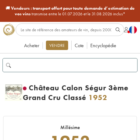
🚚
Vendeurs :
transport offert pour toute demande d’estimation de
vos vins
transmise entre le 01.07.2026 et le 31.08.2026 inclus*
Acheter
Cote
Encyclopédie
VENDRE
Château Calon Ségur 3ème
Grand Cru Classé
1952
Millésime