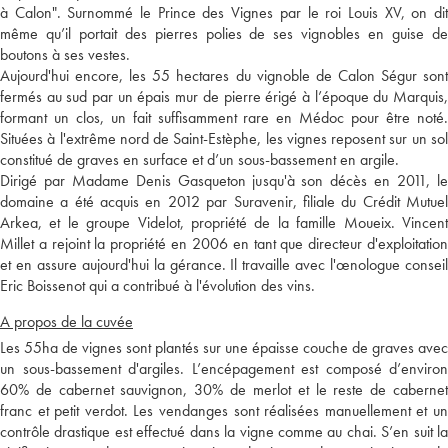
à Calon". Surnommé le Prince des Vignes par le roi Louis XV, on dit
même qu’il portait des pierres polies de ses vignobles en guise de
boutons à ses vestes.
Aujourd'hui encore, les 55 hectares du vignoble de Calon Ségur sont
fermés au sud par un épais mur de pierre érigé à l’époque du Marquis,
formant un clos, un fait suffisamment rare en Médoc pour être noté.
Situées à l'extrême nord de Saint-Estèphe, les vignes reposent sur un sol
constitué de graves en surface et d’un sous-bassement en argile.
Dirigé par Madame Denis Gasqueton jusqu'à son décès en 2011, le
domaine a été acquis en 2012 par Suravenir, filiale du Crédit Mutuel
Arkea, et le groupe Videlot, propriété de la famille Moueix. Vincent
Millet a rejoint la propriété en 2006 en tant que directeur d'exploitation
et en assure aujourd'hui la gérance. Il travaille avec l'œnologue conseil
Eric Boissenot qui a contribué à l'évolution des vins.
A propos de la cuvée
Les 55ha de vignes sont plantés sur une épaisse couche de graves avec
un sous-bassement d'argiles. L’encépagement est composé d’environ
60% de cabernet sauvignon, 30% de merlot et le reste de cabernet
franc et petit verdot. Les vendanges sont réalisées manuellement et un
contrôle drastique est effectué dans la vigne comme au chai. S’en suit la