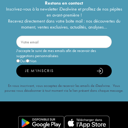
Restons en
contact
Inscrivez-vous à la newsletter iDealwine et profitez de nos pépites
en avant-première !
Recevez directement dans votre boîte mail : nos découvertes du
moment, ventes exclusives, actualités, analyses...
J'accepte le suivi de mes emails afin de recevoir des
suggestions personnalisées
Oui
Non
JE M'INSCRIS
En vous inscrivant, vous acceptez de recevoir les emails de iDealwine. Vous
pouvez vous désabonner à tout moment via le lien présent dans chaque message.