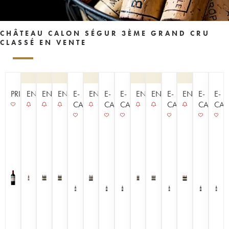
CHÂTEAU CALON SÉGUR 3ÈME GRAND CRU
CLASSÉ EN VENTE
PRIMEUR
ENCHÈRE
ENCHÈRE
ENCHÈRE
E-
ENCHÈRE
E-
E-
ENCHÈRE
ENCHÈRE
E-
ENCHÈRE
E-
E-
CAVISTE
CAVISTE
CAVISTE
CAVISTE
CAVISTE
CAV