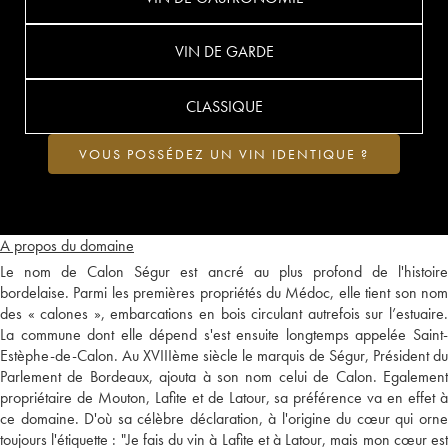
VIN DE GARDE
CLASSIQUE
VOUS POSSÉDEZ UN VIN IDENTIQUE ?
A propos du domaine
Le nom de Calon Ségur est ancré au plus profond de l'histoire
bordelaise. Parmi les premières propriétés du Médoc, elle tient son nom
des « calones », embarcations en bois circulant autrefois sur l’estuaire.
La commune dont elle dépend s'est ensuite longtemps appelée Saint-
Estèphe-de-Calon. Au XVIIIème siècle le marquis de Ségur, Président du
Parlement de Bordeaux, ajouta à son nom celui de Calon. Egalement
propriétaire de Mouton, Lafite et de Latour, sa préférence va en effet à
ce domaine. D'où sa célèbre déclaration, à l'origine du cœur qui orne
toujours l'étiquette : "Je fais du vin à Lafite et à Latour, mais mon cœur est