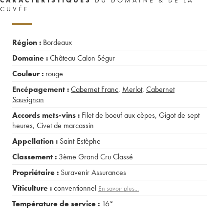
CUVÉE
Région :
Bordeaux
Domaine :
Château Calon Ségur
Couleur :
rouge
Encépagement :
Cabernet Franc
,
Merlot
,
Cabernet
Sauvignon
Accords mets-vins :
Filet de boeuf aux cèpes
,
Gigot de sept
heures
,
Civet de marcassin
Appellation :
Saint-Estèphe
Classement :
3ème Grand Cru Classé
Propriétaire :
Suravenir Assurances
Viticulture :
conventionnel
En savoir plus...
Température de service :
16°