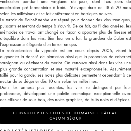
vinification pendant une vingtaine de jours, dont trois jours de
macération pré-fermentaire à froid. L'élevage dure de 18 à 20 mois
selon les millésimes et se fait entièrement en barriques neuves.
Le terroir de Saint-Estèphe est réputé pour donner des vins tanniques,
puissants et mettant du temps à s’ouvrir. De ce fait, au fil des années, les
méthodes de travail ont changé de façon à apporter plus de finesse et
d’équilibre dans les vins. Bien leur en a fait, la grandeur de Calon est
l'expression si élégante d'un terroir unique.
La restructuration du vignoble est en cours depuis 2006, visant à
augmenter la densité de plantation ainsi que la proportion de cabernet
sauvignon au détriment du merlot. On retrouve ainsi dans les vins une
plus grande concentration et une maturité exceptionnelle. Assurément
taillé pour la garde, ses notes plus délicates permettent cependant à ce
nectar de se déguster dès 10 ans selon les millésimes.
Dans les années plus récentes, les vins se distinguent par leur
profondeur, développant une palette aromatique exceptionnelle avec
des effluves de sous-bois, des notes graphites, de fruits noirs et d'épices.
CONSULTER LES COTES DU DOMAINE CHÂTEAU
CALON SÉGUR
CARACTÉRISTIQUES
DU DOMAINE & DE LA