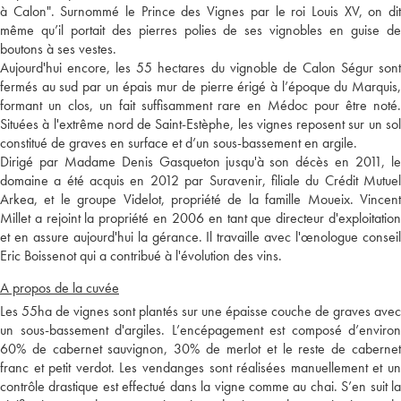
à Calon". Surnommé le Prince des Vignes par le roi Louis XV, on dit
même qu’il portait des pierres polies de ses vignobles en guise de
boutons à ses vestes.
Aujourd'hui encore, les 55 hectares du vignoble de Calon Ségur sont
fermés au sud par un épais mur de pierre érigé à l’époque du Marquis,
formant un clos, un fait suffisamment rare en Médoc pour être noté.
Situées à l'extrême nord de Saint-Estèphe, les vignes reposent sur un sol
constitué de graves en surface et d’un sous-bassement en argile.
Dirigé par Madame Denis Gasqueton jusqu'à son décès en 2011, le
domaine a été acquis en 2012 par Suravenir, filiale du Crédit Mutuel
Arkea, et le groupe Videlot, propriété de la famille Moueix. Vincent
Millet a rejoint la propriété en 2006 en tant que directeur d'exploitation
et en assure aujourd'hui la gérance. Il travaille avec l'œnologue conseil
Eric Boissenot qui a contribué à l'évolution des vins.
A propos de la cuvée
Les 55ha de vignes sont plantés sur une épaisse couche de graves avec
un sous-bassement d'argiles. L’encépagement est composé d’environ
60% de cabernet sauvignon, 30% de merlot et le reste de cabernet
franc et petit verdot. Les vendanges sont réalisées manuellement et un
contrôle drastique est effectué dans la vigne comme au chai. S’en suit la