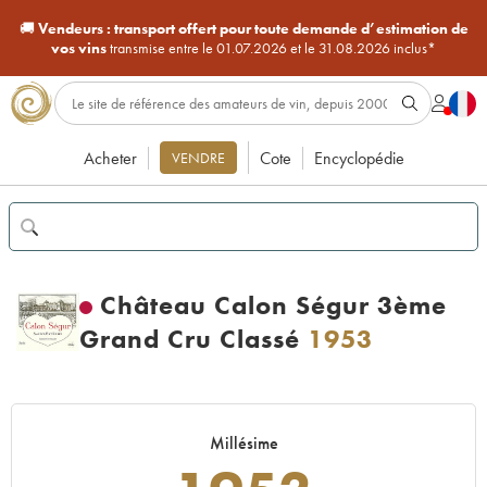
🚚
Vendeurs :
transport offert pour toute demande d’estimation de
vos vins
transmise entre le 01.07.2026 et le 31.08.2026 inclus*
Acheter
Cote
Encyclopédie
VENDRE
Château Calon Ségur 3ème
Grand Cru Classé
1953
Millésime