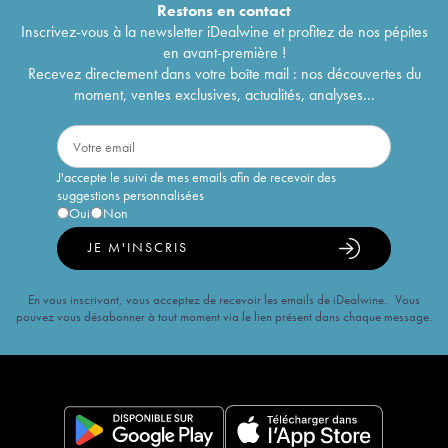
Restons en
contact
Inscrivez-vous à la newsletter iDealwine et profitez de nos pépites
en avant-première !
Recevez directement dans votre boîte mail : nos découvertes du
moment, ventes exclusives, actualités, analyses...
J'accepte le suivi de mes emails afin de recevoir des
suggestions personnalisées
Oui
Non
JE M'INSCRIS
En vous inscrivant, vous acceptez de recevoir les emails de iDealwine. Vous
pouvez vous désabonner à tout moment via le lien présent dans chaque message.