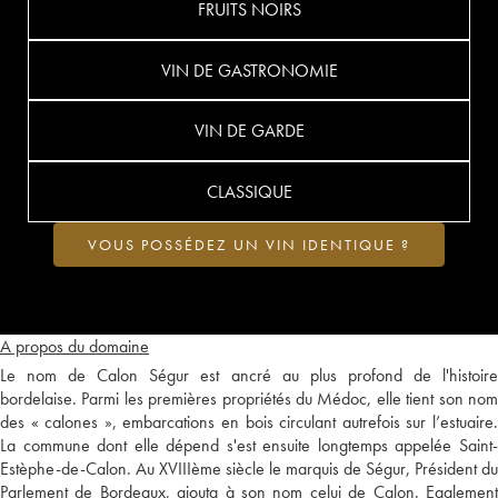
FRUITS NOIRS
VIN DE GASTRONOMIE
VIN DE GARDE
CLASSIQUE
VOUS POSSÉDEZ UN VIN IDENTIQUE ?
A propos du domaine
Le nom de Calon Ségur est ancré au plus profond de l'histoire
bordelaise. Parmi les premières propriétés du Médoc, elle tient son nom
des « calones », embarcations en bois circulant autrefois sur l’estuaire.
La commune dont elle dépend s'est ensuite longtemps appelée Saint-
Estèphe-de-Calon. Au XVIIIème siècle le marquis de Ségur, Président du
Parlement de Bordeaux, ajouta à son nom celui de Calon. Egalement