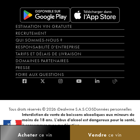
ESTIMATION VIN GRATUITE
RECRUTEMENT
QUI SOMMES-NOUS ?
RESPONSABILITÉ D'ENTREPRISE
TARIFS ET DÉLAIS DE LIVRAISON
DOMAINES PARTENAIRES
PRESSE
FOIRE AUX QUESTIONS
Tous droits réservés © 2026 iDealwine S.A.S.
CGS
Données personnelles
Interdiction de vente de boissons alcooliques aux mineurs de
moins de 18 ans. L'abus d'alcool est dangereux pour la santé,
à consommer avec modération.
La preuve de majorité de l'acheteur est exigée au moment de la vente en
Acheter
ce vin
Vendre
ce vin
ligne. CODE DE LA SANTÉ PUBLIQUE, ART.L.3342-1 et L.3353-3