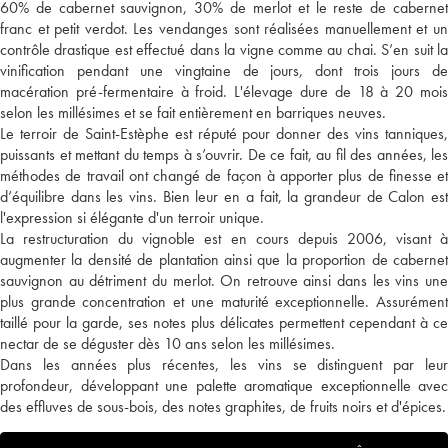
60% de cabernet sauvignon, 30% de merlot et le reste de cabernet
franc et petit verdot. Les vendanges sont réalisées manuellement et un
contrôle drastique est effectué dans la vigne comme au chai. S’en suit la
vinification pendant une vingtaine de jours, dont trois jours de
macération pré-fermentaire à froid. L'élevage dure de 18 à 20 mois
selon les millésimes et se fait entièrement en barriques neuves.
Le terroir de Saint-Estèphe est réputé pour donner des vins tanniques,
puissants et mettant du temps à s’ouvrir. De ce fait, au fil des années, les
méthodes de travail ont changé de façon à apporter plus de finesse et
d’équilibre dans les vins. Bien leur en a fait, la grandeur de Calon est
l'expression si élégante d'un terroir unique.
La restructuration du vignoble est en cours depuis 2006, visant à
augmenter la densité de plantation ainsi que la proportion de cabernet
sauvignon au détriment du merlot. On retrouve ainsi dans les vins une
plus grande concentration et une maturité exceptionnelle. Assurément
taillé pour la garde, ses notes plus délicates permettent cependant à ce
nectar de se déguster dès 10 ans selon les millésimes.
Dans les années plus récentes, les vins se distinguent par leur
profondeur, développant une palette aromatique exceptionnelle avec
des effluves de sous-bois, des notes graphites, de fruits noirs et d'épices.