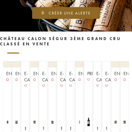
Soyez alerté de sa mise en ligne
CRÉER UNE ALERTE
CHÂTEAU CALON SÉGUR 3ÈME GRAND CRU
CLASSÉ EN VENTE
ENCHÈRE
ENCHÈRE
E-
ENCHÈRE
E-
ENCHÈRE
E-
E-
ENCHÈRE
PRIMEUR
E-
E-
ENCHÈR
ENC
CAVISTE
CAVISTE
CAVISTE
CAVISTE
CAVISTE
CAVISTE