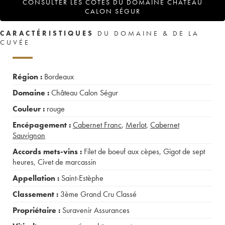
CONSULTER LES COTES DU DOMAINE CHÂTEAU
CALON SÉGUR
CARACTÉRISTIQUES
DU DOMAINE & DE LA
CUVÉE
Région :
Bordeaux
Domaine :
Château Calon Ségur
Couleur :
rouge
Encépagement :
Cabernet Franc
,
Merlot
,
Cabernet
Sauvignon
Accords mets-vins :
Filet de boeuf aux cèpes
,
Gigot de sept
heures
,
Civet de marcassin
Appellation :
Saint-Estèphe
Classement :
3ème Grand Cru Classé
Propriétaire :
Suravenir Assurances