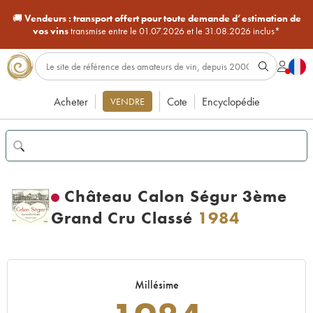
🚚
Vendeurs :
transport offert pour toute demande d’estimation de
vos vins
transmise entre le 01.07.2026 et le 31.08.2026 inclus*
Acheter
Cote
Encyclopédie
VENDRE
Château Calon Ségur 3ème
Grand Cru Classé
1984
Millésime