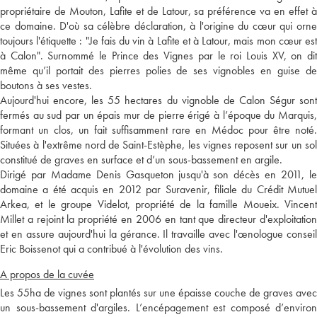
propriétaire de Mouton, Lafite et de Latour, sa préférence va en effet à
ce domaine. D'où sa célèbre déclaration, à l'origine du cœur qui orne
toujours l'étiquette : "Je fais du vin à Lafite et à Latour, mais mon cœur est
à Calon". Surnommé le Prince des Vignes par le roi Louis XV, on dit
même qu’il portait des pierres polies de ses vignobles en guise de
boutons à ses vestes.
Aujourd'hui encore, les 55 hectares du vignoble de Calon Ségur sont
fermés au sud par un épais mur de pierre érigé à l’époque du Marquis,
formant un clos, un fait suffisamment rare en Médoc pour être noté.
Situées à l'extrême nord de Saint-Estèphe, les vignes reposent sur un sol
constitué de graves en surface et d’un sous-bassement en argile.
Dirigé par Madame Denis Gasqueton jusqu'à son décès en 2011, le
domaine a été acquis en 2012 par Suravenir, filiale du Crédit Mutuel
Arkea, et le groupe Videlot, propriété de la famille Moueix. Vincent
Millet a rejoint la propriété en 2006 en tant que directeur d'exploitation
et en assure aujourd'hui la gérance. Il travaille avec l'œnologue conseil
Eric Boissenot qui a contribué à l'évolution des vins.
A propos de la cuvée
Les 55ha de vignes sont plantés sur une épaisse couche de graves avec
un sous-bassement d'argiles. L’encépagement est composé d’environ