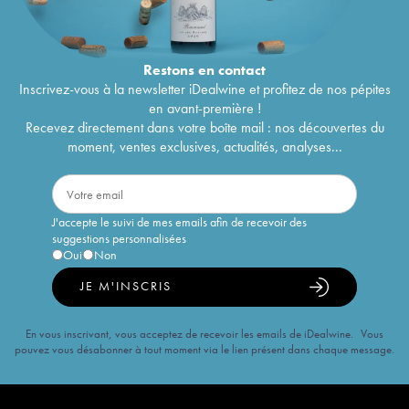
Restons en
contact
Inscrivez-vous à la newsletter iDealwine et profitez de nos pépites
en avant-première !
Recevez directement dans votre boîte mail : nos découvertes du
moment, ventes exclusives, actualités, analyses...
J'accepte le suivi de mes emails afin de recevoir des
suggestions personnalisées
Oui
Non
JE M'INSCRIS
En vous inscrivant, vous acceptez de recevoir les emails de iDealwine. Vous
pouvez vous désabonner à tout moment via le lien présent dans chaque message.