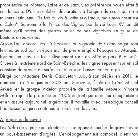
propriétaire de Mouton, Lafite et de Latour, sa préférence va en effet à
ce domaine. D'où sa célèbre déclaration, à l'origine du cœur qui orne
toujours l'étiquette : "Je fais du vin à Lafite et à Latour, mais mon cœur est
à Calon". Surnommé le Prince des Vignes par le roi Louis XV, on dit
même qu’il portait des pierres polies de ses vignobles en guise de
boutons à ses vestes.
Aujourd'hui encore, les 55 hectares du vignoble de Calon Ségur sont
fermés au sud par un épais mur de pierre érigé à l’époque du Marquis,
formant un clos, un fait suffisamment rare en Médoc pour être noté.
Situées à l'extrême nord de Saint-Estèphe, les vignes reposent sur un sol
constitué de graves en surface et d’un sous-bassement en argile.
Dirigé par Madame Denis Gasqueton jusqu'à son décès en 2011, le
domaine a été acquis en 2012 par Suravenir, filiale du Crédit Mutuel
Arkea, et le groupe Videlot, propriété de la famille Moueix. Vincent
Millet a rejoint la propriété en 2006 en tant que directeur d'exploitation
et en assure aujourd'hui la gérance. Il travaille avec l'œnologue conseil
Eric Boissenot qui a contribué à l'évolution des vins.
A propos de la cuvée
Les 55ha de vignes sont plantés sur une épaisse couche de graves avec
un sous-bassement d'argiles. L’encépagement est composé d’environ