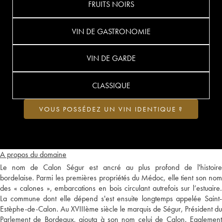
FRUITS NOIRS
VIN DE GASTRONOMIE
VIN DE GARDE
CLASSIQUE
VOUS POSSÉDEZ UN VIN IDENTIQUE ?
A propos du domaine
Le nom de Calon Ségur est ancré au plus profond de l'histoire
bordelaise. Parmi les premières propriétés du Médoc, elle tient son nom
des « calones », embarcations en bois circulant autrefois sur l’estuaire.
La commune dont elle dépend s'est ensuite longtemps appelée Saint-
Estèphe-de-Calon. Au XVIIIème siècle le marquis de Ségur, Président du
Parlement de Bordeaux, ajouta à son nom celui de Calon. Egalement