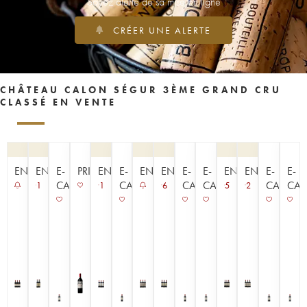
Soyez alerté de sa mise en ligne
CRÉER UNE ALERTE
CHÂTEAU CALON SÉGUR 3ÈME GRAND CRU
CLASSÉ EN VENTE
ENCHÈRE
ENCHÈRE
E-
PRIMEUR
ENCHÈRE
E-
ENCHÈRE
ENCHÈRE
E-
E-
ENCHÈRE
ENCHÈRE
E-
E-
CAVISTE
CAVISTE
CAVISTE
CAVISTE
CAVISTE
CAV
1
1
6
5
2