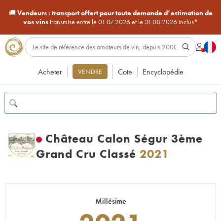
🚚
Vendeurs :
transport offert pour toute demande d’estimation de
vos vins
transmise entre le 01.07.2026 et le 31.08.2026 inclus*
Acheter
Cote
Encyclopédie
VENDRE
Château Calon Ségur 3ème
Grand Cru Classé
2021
Millésime