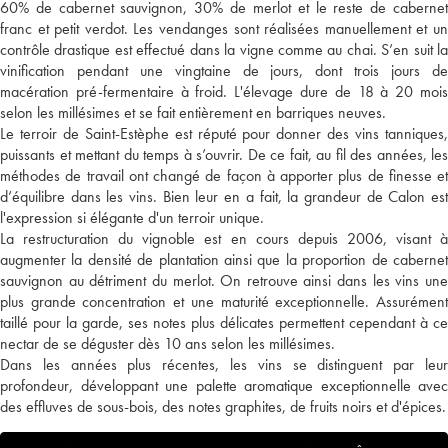
60% de cabernet sauvignon, 30% de merlot et le reste de cabernet
franc et petit verdot. Les vendanges sont réalisées manuellement et un
contrôle drastique est effectué dans la vigne comme au chai. S’en suit la
vinification pendant une vingtaine de jours, dont trois jours de
macération pré-fermentaire à froid. L'élevage dure de 18 à 20 mois
selon les millésimes et se fait entièrement en barriques neuves.
Le terroir de Saint-Estèphe est réputé pour donner des vins tanniques,
puissants et mettant du temps à s’ouvrir. De ce fait, au fil des années, les
méthodes de travail ont changé de façon à apporter plus de finesse et
d’équilibre dans les vins. Bien leur en a fait, la grandeur de Calon est
l'expression si élégante d'un terroir unique.
La restructuration du vignoble est en cours depuis 2006, visant à
augmenter la densité de plantation ainsi que la proportion de cabernet
sauvignon au détriment du merlot. On retrouve ainsi dans les vins une
plus grande concentration et une maturité exceptionnelle. Assurément
taillé pour la garde, ses notes plus délicates permettent cependant à ce
nectar de se déguster dès 10 ans selon les millésimes.
Dans les années plus récentes, les vins se distinguent par leur
profondeur, développant une palette aromatique exceptionnelle avec
des effluves de sous-bois, des notes graphites, de fruits noirs et d'épices.