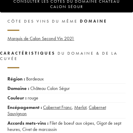
CONSULTER LES COTES DU DOMAINE CHÂTEAU
CALON SÉGUR
CÔTE DES VINS DU MÊME
DOMAINE
Marquis de Calon Second Vin
2021
CARACTÉRISTIQUES
DU DOMAINE & DE LA
CUVÉE
Région :
Bordeaux
Domaine :
Château Calon Ségur
Couleur :
rouge
Encépagement :
Cabernet Franc
,
Merlot
,
Cabernet
Sauvignon
Accords mets-vins :
Filet de boeuf aux cèpes
,
Gigot de sept
heures
,
Civet de marcassin