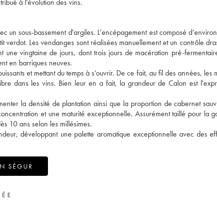
ribué à l'évolution des vins.
vec un sous-bassement d'argiles. L’encépagement est composé d’envir
it verdot. Les vendanges sont réalisées manuellement et un contrôle dras
t une vingtaine de jours, dont trois jours de macération pré-fermentaire
ment en barriques neuves.
uissants et mettant du temps à s’ouvrir. De ce fait, au fil des années, les
bre dans les vins. Bien leur en a fait, la grandeur de Calon est l'expr
menter la densité de plantation ainsi que la proportion de cabernet sau
oncentration et une maturité exceptionnelle. Assurément taillé pour la g
ès 10 ans selon les millésimes.
ondeur, développant une palette aromatique exceptionnelle avec des ef
ON SÉGUR
VÉE