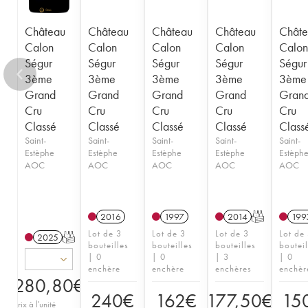
Château
Château
Château
Château
Châte
Calon
Calon
Calon
Calon
Calon
Ségur
Ségur
Ségur
Ségur
Ségur
3ème
3ème
3ème
3ème
3ème
Grand
Grand
Grand
Grand
Gran
Cru
Cru
Cru
Cru
Cru
Classé
Classé
Classé
Classé
Class
Saint-
Saint-
Saint-
Saint-
Saint-
Estèphe
Estèphe
Estèphe
Estèphe
Estèph
AOC
AOC
AOC
AOC
AOC
2016
1997
2014
T
199
Lot de 3
Lot de 3
Lot de 3
Lot de
2025
T
bouteilles
bouteilles
bouteilles
bouteil
| 0
| 0
| 3
| 0
enchère
enchère
enchères
enchèr
280,80
€
240
€
162
€
177,50
€
15
Prix à l'unité