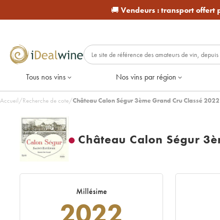
🚚
Vendeurs :
transport offert
Tous nos vins
Nos vins par région
Accueil
/
Recherche de cote
/
Château Calon Ségur 3ème Grand Cru Classé 2022
Château Calon Ségur 3è
Millésime
2022