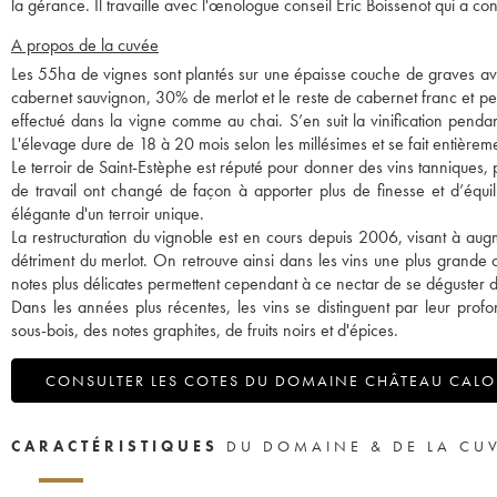
la gérance. Il travaille avec l'œnologue conseil Eric Boissenot qui a cont
A propos de la cuvée
Les 55ha de vignes sont plantés sur une épaisse couche de graves a
cabernet sauvignon, 30% de merlot et le reste de cabernet franc et pet
effectué dans la vigne comme au chai. S’en suit la vinification pendan
L'élevage dure de 18 à 20 mois selon les millésimes et se fait entière
Le terroir de Saint-Estèphe est réputé pour donner des vins tanniques, p
de travail ont changé de façon à apporter plus de finesse et d’équili
élégante d'un terroir unique.
La restructuration du vignoble est en cours depuis 2006, visant à aug
détriment du merlot. On retrouve ainsi dans les vins une plus grande c
notes plus délicates permettent cependant à ce nectar de se déguster d
Dans les années plus récentes, les vins se distinguent par leur prof
sous-bois, des notes graphites, de fruits noirs et d'épices.
CONSULTER LES COTES DU DOMAINE CHÂTEAU CAL
CARACTÉRISTIQUES
DU DOMAINE & DE LA CU