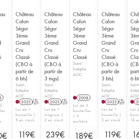
au
Château
Château
Château
Château
Châ
Calon
Calon
Calon
Calon
Cal
Ségur
Ségur
Ségur
Ségur
Ség
3ème
3ème
3ème
3ème
3è
d
Grand
Grand
Grand
Grand
Gra
Cru
Cru
Cru
Cru
Cru
é
Classé
Classé
Classé
Classé
Cla
(CBO à
(CBO à
Saint-
(CBO à
(CB
e
Estèphe
partir de
partir de
partir de
part
AOC
6 bts)
3 mgs)
3 bts)
6 bt
Saint-
Saint-
Saint-
Saint
Estèphe
Estèphe
Estèphe
Estè
AOC
AOC
AOC
AO
3
2008
2023
T
2023
T
2023
T
2
 3
Lot de 3
Lot de 1
Lot de 1
Lot de 1
Lot 
les
bouteilles
bouteille |
magnum |
bouteille |
bout
| 0
5 en stock
3 en stock
3 en stock
16 e
e
enchère
119
€
239
€
119
€
1
0
€
189
€