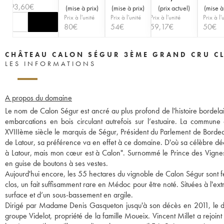
93,60
€
(
mise à prix
)
(
mise à prix
)
(
prix actuel
)
(
mise à
Prix à l'unité
Prix à l'unité
Prix à l'unité
Prix à l'
80
€
54
€
59,17
€
50
€
CHÂTEAU CALON SÉGUR 3ÈME GRAND CRU C
LES INFORMATIONS
A propos du domaine
Le nom de Calon Ségur est ancré au plus profond de l'histoire bordela
embarcations en bois circulant autrefois sur l’estuaire. La commun
XVIIIème siècle le marquis de Ségur, Président du Parlement de Bordea
de Latour, sa préférence va en effet à ce domaine. D'où sa célèbre déclara
à Latour, mais mon cœur est à Calon". Surnommé le Prince des Vignes p
en guise de boutons à ses vestes.
Aujourd'hui encore, les 55 hectares du vignoble de Calon Ségur sont 
clos, un fait suffisamment rare en Médoc pour être noté. Situées à l'ex
surface et d’un sous-bassement en argile.
Dirigé par Madame Denis Gasqueton jusqu'à son décès en 2011, le dom
groupe Videlot, propriété de la famille Moueix. Vincent Millet a rejoint