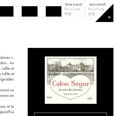
(
mise à prix
)
(
prix actuel
)
Prix à l'unité
Prix à l'unité
90
€
60
€
✕
alones »,
Calon. Au
Lafite et
 Lafite et
vignobles
ormant un
graves en
ea, et le
jourd'hui