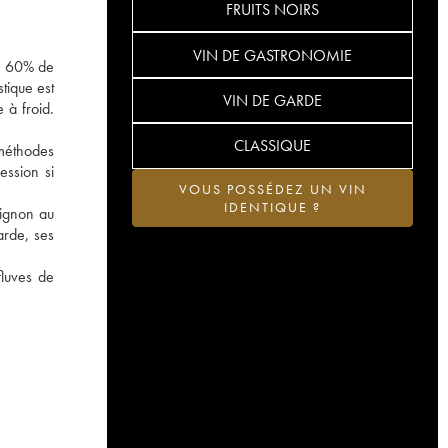
FRUITS NOIRS
VIN DE GASTRONOMIE
on 60% de
tique est
VIN DE GARDE
 à froid.
CLASSIQUE
 méthodes
ession si
VOUS POSSÉDEZ UN VIN
IDENTIQUE ?
vignon au
arde, ses
fluves de