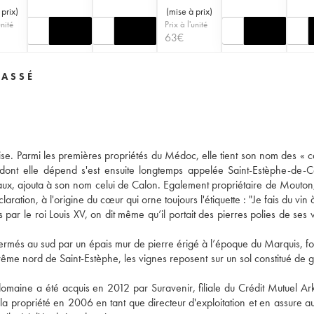
 prix
)
(
mise à prix
)
unité
Prix à l'unité
63
€
LASSÉ
ise. Parmi les premières propriétés du Médoc, elle tient son nom des « c
e dont elle dépend s'est ensuite longtemps appelée Saint-Estèphe-de-
ux, ajouta à son nom celui de Calon. Egalement propriétaire de Mouton, 
tion, à l'origine du cœur qui orne toujours l'étiquette : "Je fais du vin à
ar le roi Louis XV, on dit même qu’il portait des pierres polies de ses 
fermés au sud par un épais mur de pierre érigé à l’époque du Marquis, f
trême nord de Saint-Estèphe, les vignes reposent sur un sol constitué de 
aine a été acquis en 2012 par Suravenir, filiale du Crédit Mutuel Ark
 la propriété en 2006 en tant que directeur d'exploitation et en assure au