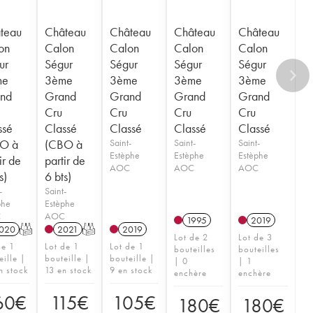
teau
Château
Château
Château
Château
on
Calon
Calon
Calon
Calon
ur
Ségur
Ségur
Ségur
Ségur
me
3ème
3ème
3ème
3ème
nd
Grand
Grand
Grand
Grand
Cru
Cru
Cru
Cru
ssé
Classé
Classé
Classé
Classé
O à
(CBO à
Saint-
Saint-
Saint-
Estèphe
Estèphe
Estèphe
ir de
partir de
AOC
AOC
AOC
s)
6 bts)
-
Saint-
phe
Estèphe
C
AOC
1995
2019
020
T
2021
T
2019
Lot de 2
Lot de 3
de 1
Lot de 1
Lot de 1
bouteilles
bouteilles
eille |
bouteille |
bouteille |
| 0
| 1
n stock
13 en stock
9 en stock
enchère
enchère
60
€
115
€
105
€
180
€
180
€