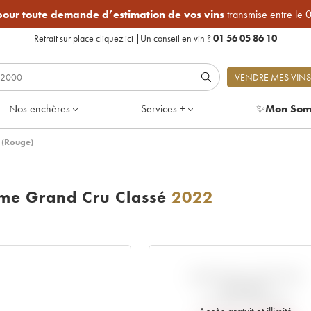
 pour toute demande d’estimation de vos vins
transmise entre le 
Retrait sur place
cliquez ici
|
Un conseil en vin ?
01 56 05 86 10
VENDRE MES VINS
Nos enchères
Services +
✨
Mon Som
 (Rouge)
me Grand Cru Classé
2022
VARIATION COTE PAR
RAPPORT
AU PRIX PRIMEUR