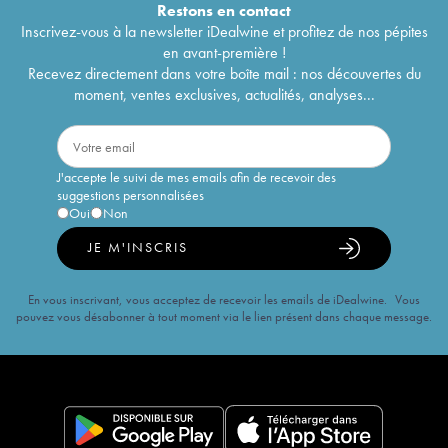
Restons en
contact
Inscrivez-vous à la newsletter iDealwine et profitez de nos pépites
en avant-première !
Recevez directement dans votre boîte mail : nos découvertes du
moment, ventes exclusives, actualités, analyses...
J'accepte le suivi de mes emails afin de recevoir des
suggestions personnalisées
Oui
Non
JE M'INSCRIS
En vous inscrivant, vous acceptez de recevoir les emails de iDealwine. Vous
pouvez vous désabonner à tout moment via le lien présent dans chaque message.