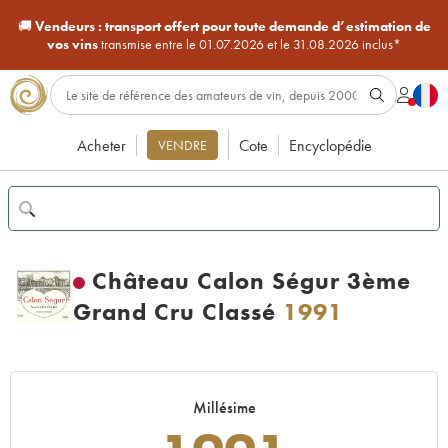
🚚
Vendeurs :
transport offert pour toute demande d’estimation de
vos vins
transmise entre le 01.07.2026 et le 31.08.2026 inclus*
Acheter
Cote
Encyclopédie
VENDRE
Château Calon Ségur 3ème
Grand Cru Classé
1991
Millésime