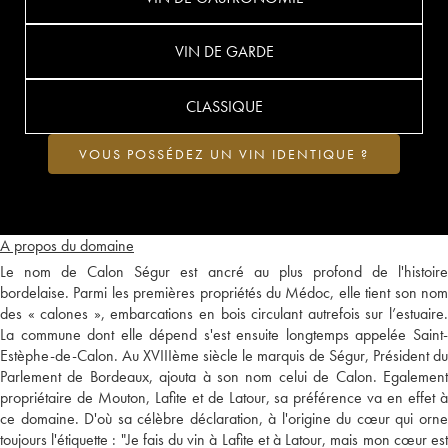
VIN DE GARDE
CLASSIQUE
VOUS POSSÉDEZ UN VIN IDENTIQUE ?
A propos du domaine
Le nom de Calon Ségur est ancré au plus profond de l'histoire
bordelaise. Parmi les premières propriétés du Médoc, elle tient son nom
des « calones », embarcations en bois circulant autrefois sur l’estuaire.
La commune dont elle dépend s'est ensuite longtemps appelée Saint-
Estèphe-de-Calon. Au XVIIIème siècle le marquis de Ségur, Président du
Parlement de Bordeaux, ajouta à son nom celui de Calon. Egalement
propriétaire de Mouton, Lafite et de Latour, sa préférence va en effet à
ce domaine. D'où sa célèbre déclaration, à l'origine du cœur qui orne
toujours l'étiquette : "Je fais du vin à Lafite et à Latour, mais mon cœur est