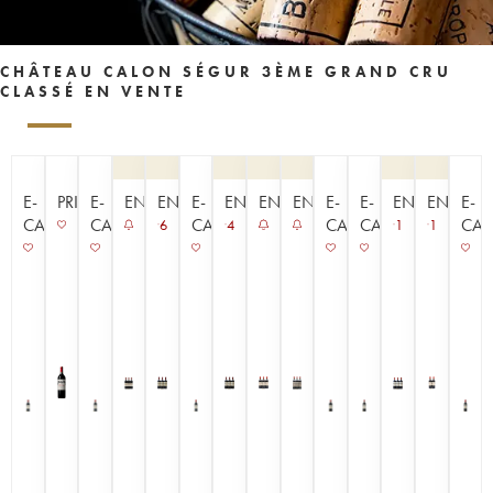
CHÂTEAU CALON SÉGUR 3ÈME GRAND CRU
CLASSÉ EN VENTE
E-
PRIMEUR
E-
ENCHÈRE
ENCHÈRE
E-
ENCHÈRE
ENCHÈRE
ENCHÈRE
E-
E-
ENCHÈRE
ENCHÈR
E-
CAVISTE
CAVISTE
CAVISTE
CAVISTE
CAVISTE
CAV
6
4
1
1