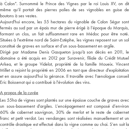
à Calon". Surnommé le Prince des Vignes par le roi Louis XV, on dit
même qu’il portait des pierres polies de ses vignobles en guise de
boutons à ses vestes.
Aujourd'hui encore, les 55 hectares du vignoble de Calon Ségur sont
fermés au sud par un épais mur de pierre érigé à l’époque du Marquis,
formant un clos, un fait suffisamment rare en Médoc pour être noté.
Situées à l'extrême nord de Saint-Estèphe, les vignes reposent sur un sol
constitué de graves en surface et d’un sous-bassement en argile.
Dirigé par Madame Denis Gasqueton jusqu'à son décès en 2011, le
domaine a été acquis en 2012 par Suravenir, filiale du Crédit Mutuel
Arkea, et le groupe Videlot, propriété de la famille Moueix. Vincent
Millet a rejoint la propriété en 2006 en tant que directeur d'exploitation
et en assure aujourd'hui la gérance. Il travaille avec l'œnologue conseil
Eric Boissenot qui a contribué à l'évolution des vins.
A propos de la cuvée
Les 55ha de vignes sont plantés sur une épaisse couche de graves avec
un sous-bassement d'argiles. L’encépagement est composé d’environ
60% de cabernet sauvignon, 30% de merlot et le reste de cabernet
franc et petit verdot. Les vendanges sont réalisées manuellement et un
contrôle drastique est effectué dans la vigne comme au chai. S’en suit la