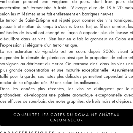
vinification pendant une vingtaine de jours, dont trois jours de
macération pré-fermentaire à froid. L'élevage dure de 18 à 20 mois
selon les millésimes et se fait entièrement en barriques neuves.
Le terroir de Saint-Estèphe est réputé pour donner des vins tanniques,
puissants et mettant du temps à s’ouvrir. De ce fait, au fil des années, les
méthodes de travail ont changé de façon à apporter plus de finesse et
d’équilibre dans les vins. Bien leur en a fait, la grandeur de Calon est
l'expression si élégante d'un terroir unique.
La restructuration du vignoble est en cours depuis 2006, visant à
augmenter la densité de plantation ainsi que la proportion de cabernet
sauvignon au détriment du merlot. On retrouve ainsi dans les vins une
plus grande concentration et une maturité exceptionnelle. Assurément
taillé pour la garde, ses notes plus délicates permettent cependant à ce
nectar de se déguster dès 10 ans selon les millésimes.
Dans les années plus récentes, les vins se distinguent par leur
profondeur, développant une palette aromatique exceptionnelle avec
des effluves de sous-bois, des notes graphites, de fruits noirs et d'épices.
CONSULTER LES COTES DU DOMAINE CHÂTEAU
CALON SÉGUR
CARACTÉRISTIQUES
DU DOMAINE & DE LA