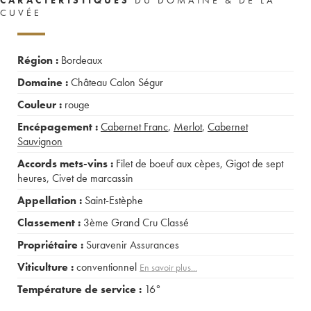
CUVÉE
Région :
Bordeaux
Domaine :
Château Calon Ségur
Couleur :
rouge
Encépagement :
Cabernet Franc
,
Merlot
,
Cabernet
Sauvignon
Accords mets-vins :
Filet de boeuf aux cèpes
,
Gigot de sept
heures
,
Civet de marcassin
Appellation :
Saint-Estèphe
Classement :
3ème Grand Cru Classé
Propriétaire :
Suravenir Assurances
Viticulture :
conventionnel
En savoir plus...
Température de service :
16°