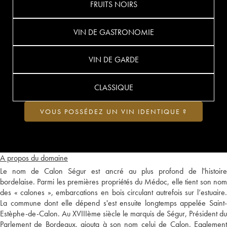
FRUITS NOIRS
VIN DE GASTRONOMIE
VIN DE GARDE
CLASSIQUE
VOUS POSSÉDEZ UN VIN IDENTIQUE ?
A propos du domaine
Le nom de Calon Ségur est ancré au plus profond de l'histoire
bordelaise. Parmi les premières propriétés du Médoc, elle tient son nom
des « calones », embarcations en bois circulant autrefois sur l’estuaire.
La commune dont elle dépend s'est ensuite longtemps appelée Saint-
Estèphe-de-Calon. Au XVIIIème siècle le marquis de Ségur, Président du
Parlement de Bordeaux, ajouta à son nom celui de Calon. Egalement