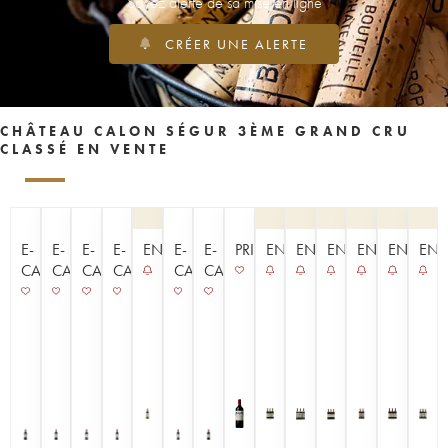
Soyez alerté de sa mise en ligne
CRÉER UNE ALERTE
CHÂTEAU CALON SÉGUR 3ÈME GRAND CRU
CLASSÉ EN VENTE
E-
E-
E-
E-
ENCHÈRE
E-
E-
PRIMEUR
ENCHÈRE
ENCHÈRE
ENCHÈRE
ENCHÈRE
ENCHÈR
ENC
CAVISTE
CAVISTE
CAVISTE
CAVISTE
CAVISTE
CAVISTE