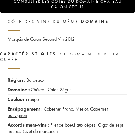
CONSULTER LES COTES DU DOMAINE CHÂTEAU
CALON SÉGUR
CÔTE DES VINS DU MÊME
DOMAINE
Marquis de Calon Second Vin
2012
CARACTÉRISTIQUES
DU DOMAINE & DE LA
CUVÉE
Région :
Bordeaux
Domaine :
Château Calon Ségur
Couleur :
rouge
Encépagement :
Cabernet Franc
,
Merlot
,
Cabernet
Sauvignon
Accords mets-vins :
Filet de boeuf aux cèpes
,
Gigot de sept
heures
,
Civet de marcassin