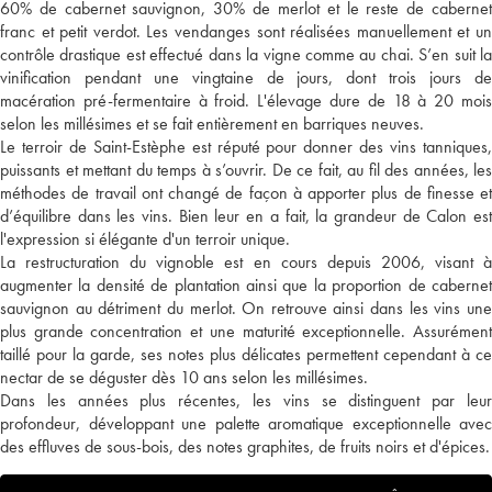
60% de cabernet sauvignon, 30% de merlot et le reste de cabernet
franc et petit verdot. Les vendanges sont réalisées manuellement et un
contrôle drastique est effectué dans la vigne comme au chai. S’en suit la
vinification pendant une vingtaine de jours, dont trois jours de
macération pré-fermentaire à froid. L'élevage dure de 18 à 20 mois
selon les millésimes et se fait entièrement en barriques neuves.
Le terroir de Saint-Estèphe est réputé pour donner des vins tanniques,
puissants et mettant du temps à s’ouvrir. De ce fait, au fil des années, les
méthodes de travail ont changé de façon à apporter plus de finesse et
d’équilibre dans les vins. Bien leur en a fait, la grandeur de Calon est
l'expression si élégante d'un terroir unique.
La restructuration du vignoble est en cours depuis 2006, visant à
augmenter la densité de plantation ainsi que la proportion de cabernet
sauvignon au détriment du merlot. On retrouve ainsi dans les vins une
plus grande concentration et une maturité exceptionnelle. Assurément
taillé pour la garde, ses notes plus délicates permettent cependant à ce
nectar de se déguster dès 10 ans selon les millésimes.
Dans les années plus récentes, les vins se distinguent par leur
profondeur, développant une palette aromatique exceptionnelle avec
des effluves de sous-bois, des notes graphites, de fruits noirs et d'épices.