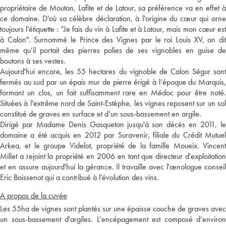
propriétaire de Mouton, Lafite et de Latour, sa préférence va en effet à
ce domaine. D'où sa célèbre déclaration, à l'origine du cœur qui orne
toujours l'étiquette : "Je fais du vin à Lafite et à Latour, mais mon cœur est
à Calon". Surnommé le Prince des Vignes par le roi Louis XV, on dit
même qu’il portait des pierres polies de ses vignobles en guise de
boutons à ses vestes.
Aujourd'hui encore, les 55 hectares du vignoble de Calon Ségur sont
fermés au sud par un épais mur de pierre érigé à l’époque du Marquis,
formant un clos, un fait suffisamment rare en Médoc pour être noté.
Situées à l'extrême nord de Saint-Estèphe, les vignes reposent sur un sol
constitué de graves en surface et d’un sous-bassement en argile.
Dirigé par Madame Denis Gasqueton jusqu'à son décès en 2011, le
domaine a été acquis en 2012 par Suravenir, filiale du Crédit Mutuel
Arkea, et le groupe Videlot, propriété de la famille Moueix. Vincent
Millet a rejoint la propriété en 2006 en tant que directeur d'exploitation
et en assure aujourd'hui la gérance. Il travaille avec l'œnologue conseil
Eric Boissenot qui a contribué à l'évolution des vins.
A propos de la cuvée
Les 55ha de vignes sont plantés sur une épaisse couche de graves avec
un sous-bassement d'argiles. L’encépagement est composé d’environ