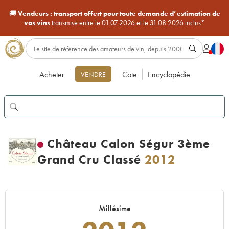
🚚
Vendeurs :
transport offert pour toute demande d’estimation de
vos vins
transmise entre le 01.07.2026 et le 31.08.2026 inclus*
Acheter
Cote
Encyclopédie
VENDRE
Château Calon Ségur 3ème
Grand Cru Classé
2012
Millésime