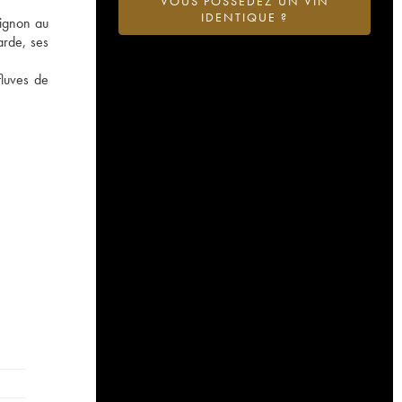
VOUS POSSÉDEZ UN VIN
IDENTIQUE ?
vignon au
arde, ses
fluves de