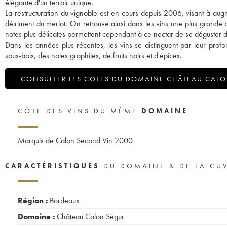
élégante d'un terroir unique.
La restructuration du vignoble est en cours depuis 2006, visant à aug
détriment du merlot. On retrouve ainsi dans les vins une plus grande c
notes plus délicates permettent cependant à ce nectar de se déguster d
Dans les années plus récentes, les vins se distinguent par leur prof
sous-bois, des notes graphites, de fruits noirs et d'épices.
CONSULTER LES COTES DU DOMAINE CHÂTEAU CAL
CÔTE DES VINS DU MÊME
DOMAINE
Marquis de Calon Second Vin
2000
CARACTÉRISTIQUES
DU DOMAINE & DE LA CU
Région :
Bordeaux
Domaine :
Château Calon Ségur