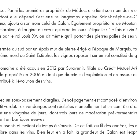
ise. Parmi les premières propriétés du Médoc, elle tient son nom des « c
e dont elle dépend s'est ensuite longtemps appelée Saint-Estèphe-de-
ux, ajouta à son nom celui de Calon. Egalement propriétaire de Mouton, 
tion, à l'origine du cœur qui orne toujours l'étiquette : "Je fais du vin à
ar le roi Louis XV, on dit même qu’il portait des pierres polies de ses 
fermés au sud par un épais mur de pierre érigé à l’époque du Marquis, f
trême nord de Saint-Estèphe, les vignes reposent sur un sol constitué de 
aine a été acquis en 2012 par Suravenir, filiale du Crédit Mutuel Ark
 la propriété en 2006 en tant que directeur d'exploitation et en assure au
ribué à l'évolution des vins.
vec un sous-bassement d'argiles. L’encépagement est composé d’envir
it verdot. Les vendanges sont réalisées manuellement et un contrôle dras
t une vingtaine de jours, dont trois jours de macération pré-fermentaire
ment en barriques neuves.
uissants et mettant du temps à s’ouvrir. De ce fait, au fil des années, les
bre dans les vins. Bien leur en a fait, la grandeur de Calon est l'expr