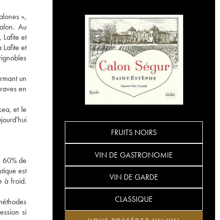
alones »,
Calon. Au
Lafite et
 Lafite et
vignobles
ormant un
graves en
ea, et le
jourd'hui
FRUITS NOIRS
VIN DE GASTRONOMIE
on 60% de
tique est
VIN DE GARDE
 à froid.
CLASSIQUE
 méthodes
ession si