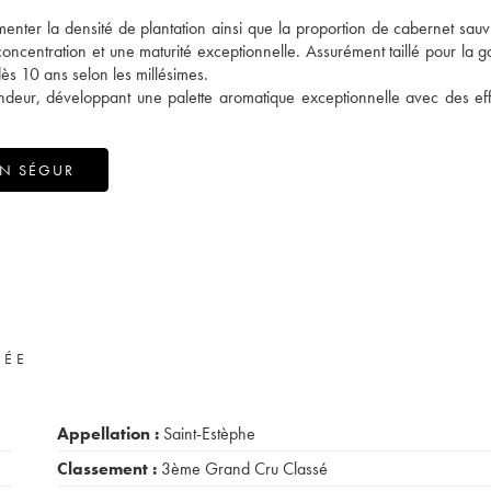
menter la densité de plantation ainsi que la proportion de cabernet sau
oncentration et une maturité exceptionnelle. Assurément taillé pour la g
ès 10 ans selon les millésimes.
ondeur, développant une palette aromatique exceptionnelle avec des ef
ON SÉGUR
VÉE
Appellation :
Saint-Estèphe
Classement :
3ème Grand Cru Classé