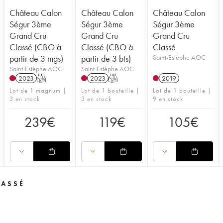
Château Calon
Château Calon
Château Calon
Ségur 3ème
Ségur 3ème
Ségur 3ème
Grand Cru
Grand Cru
Grand Cru
Classé (CBO à
Classé (CBO à
Classé
partir de 3 mgs)
partir de 3 bts)
Saint-Estèphe AOC
Saint-Estèphe AOC
Saint-Estèphe AOC
2023
T
2023
T
2019
Lot de 1 magnum |
Lot de 1 bouteille |
Lot de 1 bouteille |
3 en stock
3 en stock
9 en stock
239
€
119
€
105
€
LASSÉ