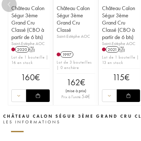
Château Calon
Château Calon
Château Calon
Ségur 3ème
Ségur 3ème
Ségur 3ème
Grand Cru
Grand Cru
Grand Cru
Classé (CBO à
Classé
Classé (CBO à
partir de 6 bts)
Saint-Estèphe AOC
partir de 6 bts)
Saint-Estèphe AOC
Saint-Estèphe AOC
2020
T
2021
T
1997
Lot de 1 bouteille |
Lot de 1 bouteille |
Lot de 3 bouteilles
16 en stock
13 en stock
| 0 enchère
160
€
115
€
162
€
(
mise à prix
)
54
€
Prix à l'unité
CHÂTEAU CALON SÉGUR 3ÈME GRAND CRU C
LES INFORMATIONS