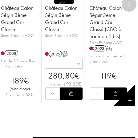
Château Calon
Château Calon
Château Calon
Ségur 3ème
Ségur 3ème
Ségur 3ème
Grand Cru
Grand Cru
Grand Cru
Classé
Classé
Classé (CBO à
Saint-Estèphe AOC
Saint-Estèphe AOC
partir de 6 bts)
Saint-Estèphe AOC
2023
T
2008
2025
T
Lot de 1 bouteille |
Lot de 3 bouteilles
5 en stock
| 0 enchère
280,80
€
119
€
189
€
93,60
€
Prix à l'unité
(
mise à prix
)
63
€
Prix à l'unité
✕