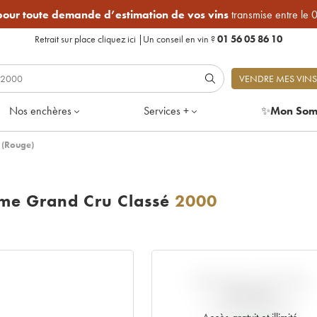
 pour toute demande d’estimation de vos vins
transmise entre le 
Retrait sur place
cliquez ici
|
Un conseil en vin ?
01 56 05 86 10
VENDRE MES VINS
Nos enchères
Services +
✨
Mon Som
 (Rouge)
me Grand Cru Classé
2000
VARIATION COTE PAR
RAPPORT
AU PRIX PRIMEUR