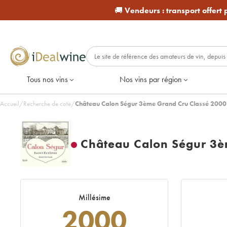
🚚
Vendeurs :
transport offert
Tous nos vins
Nos vins par région
Accueil
/
Recherche de cote
/
Château Calon Ségur 3ème Grand Cru Classé 2000
Château Calon Ségur 3è
Millésime
2000