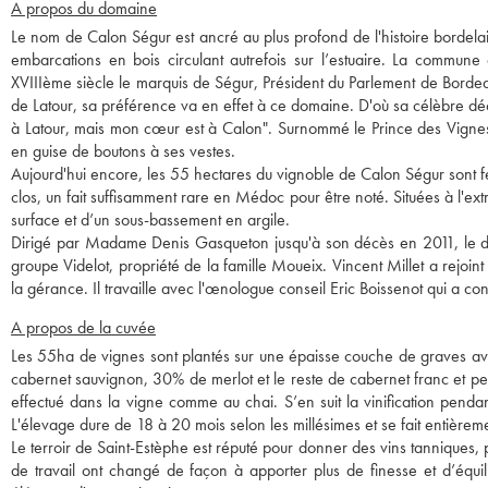
A propos du domaine
Le nom de Calon Ségur est ancré au plus profond de l'histoire bordela
embarcations en bois circulant autrefois sur l’estuaire. La commun
XVIIIème siècle le marquis de Ségur, Président du Parlement de Bordea
de Latour, sa préférence va en effet à ce domaine. D'où sa célèbre déclara
à Latour, mais mon cœur est à Calon". Surnommé le Prince des Vignes p
en guise de boutons à ses vestes.
Aujourd'hui encore, les 55 hectares du vignoble de Calon Ségur sont 
clos, un fait suffisamment rare en Médoc pour être noté. Situées à l'ex
surface et d’un sous-bassement en argile.
Dirigé par Madame Denis Gasqueton jusqu'à son décès en 2011, le dom
groupe Videlot, propriété de la famille Moueix. Vincent Millet a rejoint
la gérance. Il travaille avec l'œnologue conseil Eric Boissenot qui a cont
A propos de la cuvée
Les 55ha de vignes sont plantés sur une épaisse couche de graves a
cabernet sauvignon, 30% de merlot et le reste de cabernet franc et pet
effectué dans la vigne comme au chai. S’en suit la vinification pendan
L'élevage dure de 18 à 20 mois selon les millésimes et se fait entière
Le terroir de Saint-Estèphe est réputé pour donner des vins tanniques, p
de travail ont changé de façon à apporter plus de finesse et d’équili