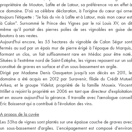
propriétaire de Mouton, Lafite et de Latour, sa préférence va en effet à
ce domaine. D'où sa célèbre déclaration, à l'origine du cœur qui orne
toujours l'étiquette : "Je fais du vin à Lafite et à Latour, mais mon cœur est
à Calon". Surnommé le Prince des Vignes par le roi Louis XV, on dit
même qu’il portait des pierres polies de ses vignobles en guise de
boutons à ses vestes.
Aujourd'hui encore, les 55 hectares du vignoble de Calon Ségur sont
fermés au sud par un épais mur de pierre érigé à l’époque du Marquis,
formant un clos, un fait suffisamment rare en Médoc pour être noté.
Situées à l'extrême nord de Saint-Estèphe, les vignes reposent sur un sol
constitué de graves en surface et d’un sous-bassement en argile.
Dirigé par Madame Denis Gasqueton jusqu'à son décès en 2011, le
domaine a été acquis en 2012 par Suravenir, filiale du Crédit Mutuel
Arkea, et le groupe Videlot, propriété de la famille Moueix. Vincent
Millet a rejoint la propriété en 2006 en tant que directeur d'exploitation
et en assure aujourd'hui la gérance. Il travaille avec l'œnologue conseil
Eric Boissenot qui a contribué à l'évolution des vins.
A propos de la cuvée
Les 55ha de vignes sont plantés sur une épaisse couche de graves avec
un sous-bassement d'argiles. L’encépagement est composé d’environ