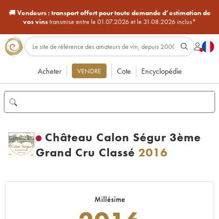
🚚
Vendeurs :
transport offert pour toute demande d’estimation de
vos vins
transmise entre le 01.07.2026 et le 31.08.2026 inclus*
Acheter
Cote
Encyclopédie
VENDRE
Château Calon Ségur 3ème
Grand Cru Classé
2016
Millésime