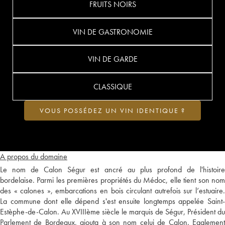
FRUITS NOIRS
VIN DE GASTRONOMIE
VIN DE GARDE
CLASSIQUE
VOUS POSSÉDEZ UN VIN IDENTIQUE ?
A propos du domaine
Le nom de Calon Ségur est ancré au plus profond de l'histoire
bordelaise. Parmi les premières propriétés du Médoc, elle tient son nom
des « calones », embarcations en bois circulant autrefois sur l’estuaire.
La commune dont elle dépend s'est ensuite longtemps appelée Saint-
Estèphe-de-Calon. Au XVIIIème siècle le marquis de Ségur, Président du
Parlement de Bordeaux, ajouta à son nom celui de Calon. Egalement