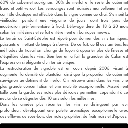
60% de cabernet sauvignon, 30% de merlot et le reste de cabernet
franc et petit verdot. Les vendanges sont réalisées manuellement et un
contrôle drastique est effectué dans la vigne comme au chai. S’en suit la
vinification pendant une vingtaine de jours, dont trois jours de
macération pré-fermentaire à froid. L'élevage dure de 18 à 20 mois
selon les millésimes et se fait entièrement en barriques neuves.
Le terroir de Saint-Estèphe est réputé pour donner des vins tanniques,
puissants et mettant du temps à s’ouvrir. De ce fait, au fil des années, les
méthodes de travail ont changé de façon à apporter plus de finesse et
d’équilibre dans les vins. Bien leur en a fait, la grandeur de Calon est
l'expression si élégante d'un terroir unique.
La restructuration du vignoble est en cours depuis 2006, visant à
augmenter la densité de plantation ainsi que la proportion de cabernet
sauvignon au détriment du merlot. On retrouve ainsi dans les vins une
plus grande concentration et une maturité exceptionnelle. Assurément
taillé pour la garde, ses notes plus délicates permettent cependant à ce
nectar de se déguster dès 10 ans selon les millésimes.
Dans les années plus récentes, les vins se distinguent par leur
profondeur, développant une palette aromatique exceptionnelle avec
des effluves de sous-bois, des notes graphites, de fruits noirs et d'épices.