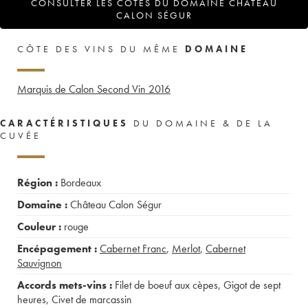
CONSULTER LES COTES DU DOMAINE CHÂTEAU
CALON SÉGUR
CÔTE DES VINS DU MÊME
DOMAINE
Marquis de Calon Second Vin
2016
CARACTÉRISTIQUES
DU DOMAINE & DE LA
CUVÉE
Région :
Bordeaux
Domaine :
Château Calon Ségur
Couleur :
rouge
Encépagement :
Cabernet Franc
,
Merlot
,
Cabernet
Sauvignon
Accords mets-vins :
Filet de boeuf aux cèpes
,
Gigot de sept
heures
,
Civet de marcassin