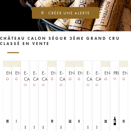
Soyez alerté de sa mise en ligne
CRÉER UNE ALERTE
CHÂTEAU CALON SÉGUR 3ÈME GRAND CRU
CLASSÉ EN VENTE
ENCHÈRE
ENCHÈRE
E-
E-
E-
ENCHÈRE
E-
ENCHÈRE
ENCHÈRE
E-
E-
ENCHÈRE
PRIMEUR
ENC
CAVISTE
CAVISTE
CAVISTE
CAVISTE
CAVISTE
CAVISTE