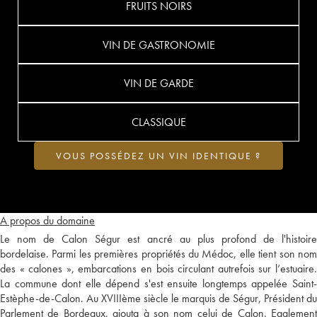
FRUITS NOIRS
VIN DE GASTRONOMIE
VIN DE GARDE
CLASSIQUE
VOUS POSSÉDEZ UN VIN IDENTIQUE ?
A propos du domaine
Le nom de Calon Ségur est ancré au plus profond de l'histoire
bordelaise. Parmi les premières propriétés du Médoc, elle tient son nom
des « calones », embarcations en bois circulant autrefois sur l’estuaire.
La commune dont elle dépend s'est ensuite longtemps appelée Saint-
Estèphe-de-Calon. Au XVIIIème siècle le marquis de Ségur, Président du
Parlement de Bordeaux, ajouta à son nom celui de Calon. Egalement