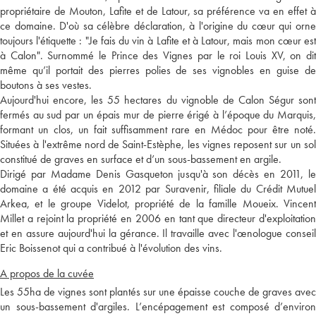
propriétaire de Mouton, Lafite et de Latour, sa préférence va en effet à
ce domaine. D'où sa célèbre déclaration, à l'origine du cœur qui orne
toujours l'étiquette : "Je fais du vin à Lafite et à Latour, mais mon cœur est
à Calon". Surnommé le Prince des Vignes par le roi Louis XV, on dit
même qu’il portait des pierres polies de ses vignobles en guise de
boutons à ses vestes.
Aujourd'hui encore, les 55 hectares du vignoble de Calon Ségur sont
fermés au sud par un épais mur de pierre érigé à l’époque du Marquis,
formant un clos, un fait suffisamment rare en Médoc pour être noté.
Situées à l'extrême nord de Saint-Estèphe, les vignes reposent sur un sol
constitué de graves en surface et d’un sous-bassement en argile.
Dirigé par Madame Denis Gasqueton jusqu'à son décès en 2011, le
domaine a été acquis en 2012 par Suravenir, filiale du Crédit Mutuel
Arkea, et le groupe Videlot, propriété de la famille Moueix. Vincent
Millet a rejoint la propriété en 2006 en tant que directeur d'exploitation
et en assure aujourd'hui la gérance. Il travaille avec l'œnologue conseil
Eric Boissenot qui a contribué à l'évolution des vins.
A propos de la cuvée
Les 55ha de vignes sont plantés sur une épaisse couche de graves avec
un sous-bassement d'argiles. L’encépagement est composé d’environ