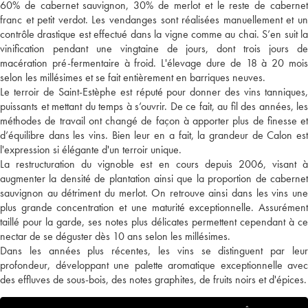
60% de cabernet sauvignon, 30% de merlot et le reste de cabernet
franc et petit verdot. Les vendanges sont réalisées manuellement et un
contrôle drastique est effectué dans la vigne comme au chai. S’en suit la
vinification pendant une vingtaine de jours, dont trois jours de
macération pré-fermentaire à froid. L'élevage dure de 18 à 20 mois
selon les millésimes et se fait entièrement en barriques neuves.
Le terroir de Saint-Estèphe est réputé pour donner des vins tanniques,
puissants et mettant du temps à s’ouvrir. De ce fait, au fil des années, les
méthodes de travail ont changé de façon à apporter plus de finesse et
d’équilibre dans les vins. Bien leur en a fait, la grandeur de Calon est
l'expression si élégante d'un terroir unique.
La restructuration du vignoble est en cours depuis 2006, visant à
augmenter la densité de plantation ainsi que la proportion de cabernet
sauvignon au détriment du merlot. On retrouve ainsi dans les vins une
plus grande concentration et une maturité exceptionnelle. Assurément
taillé pour la garde, ses notes plus délicates permettent cependant à ce
nectar de se déguster dès 10 ans selon les millésimes.
Dans les années plus récentes, les vins se distinguent par leur
profondeur, développant une palette aromatique exceptionnelle avec
des effluves de sous-bois, des notes graphites, de fruits noirs et d'épices.