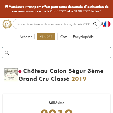
🚚
Vendeurs :
transport offert pour toute demande d’estimation de
vos vins
transmise entre le 01.07.2026 et le 31.08.2026 inclus*
Acheter
Cote
Encyclopédie
VENDRE
Château Calon Ségur 3ème
Grand Cru Classé
2019
Millésime