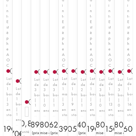
i
i
i
i
i
n
n
n
n
n
t-
t-
t-
t-
t-
E
E
E
E
E
st
st
st
st
st
è
è
è
è
è
p
p
p
p
p
h
h
h
h
h
e
e
e
e
e
A
A
A
A
A
O
O
O
O
O
C
C
C
C
C
2023
T
2023
2019
T
2023
T
2021
T
2
2008
1985
1997
1998
1999
1985
Lot
Lot
Lot
Lot
Lot
Lot
Lot
Lot
Lot
Lot
Lot
Lot
1998
de
de
de
de
de
de
de
de
de
de
de
de
Lot
1
1
1
1
1
1
3
3
3
2
3
3
de
bouteille
magnum
bouteille
bouteille
bouteille
boute
bouteilles
bouteilles
bouteilles
bouteilles
bouteilles
bouteilles
1
|
|
|
|
|
|
|
|
|
|
|
|
2025
T
bouteille
3
3
9
5
13
16
1
0
1
1
0
0
|
en
en
en
en
en
en
enchère
enchère
enchère
enchère
enchère
enchère
1
stock
stock
stock
stock
stock
stoc
enchère
280,80
€
189
180
€
162
€
€
140
€
180
€
180
€
119
€
239
105
€
€
119
€
115
€
160
70
€
Prix à l'unité
(
prix
(
mise à
(
prix
(
prix
(
mise à
(
mise à