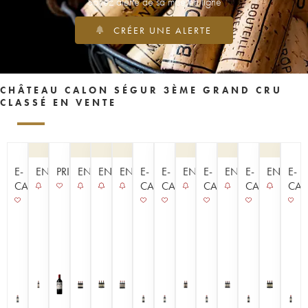
Soyez alerté de sa mise en ligne
CRÉER UNE ALERTE
CHÂTEAU CALON SÉGUR 3ÈME GRAND CRU
CLASSÉ EN VENTE
E-
ENCHÈRE
PRIMEUR
ENCHÈRE
ENCHÈRE
ENCHÈRE
E-
E-
ENCHÈRE
E-
ENCHÈRE
E-
ENCHÈR
E-
CAVISTE
CAVISTE
CAVISTE
CAVISTE
CAVISTE
CAV