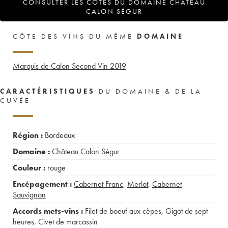
CONSULTER LES COTES DU DOMAINE CHÂTEAU
CALON SÉGUR
CÔTE DES VINS DU MÊME
DOMAINE
Marquis de Calon Second Vin
2019
CARACTÉRISTIQUES
DU DOMAINE & DE LA
CUVÉE
Région :
Bordeaux
Domaine :
Château Calon Ségur
Couleur :
rouge
Encépagement :
Cabernet Franc
,
Merlot
,
Cabernet
Sauvignon
Accords mets-vins :
Filet de boeuf aux cèpes
,
Gigot de sept
heures
,
Civet de marcassin