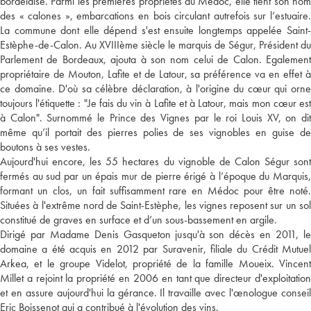
bordelaise. Parmi les premières propriétés du Médoc, elle tient son nom
des « calones », embarcations en bois circulant autrefois sur l’estuaire.
La commune dont elle dépend s'est ensuite longtemps appelée Saint-
Estèphe-de-Calon. Au XVIIIème siècle le marquis de Ségur, Président du
Parlement de Bordeaux, ajouta à son nom celui de Calon. Egalement
propriétaire de Mouton, Lafite et de Latour, sa préférence va en effet à
ce domaine. D'où sa célèbre déclaration, à l'origine du cœur qui orne
toujours l'étiquette : "Je fais du vin à Lafite et à Latour, mais mon cœur est
à Calon". Surnommé le Prince des Vignes par le roi Louis XV, on dit
même qu’il portait des pierres polies de ses vignobles en guise de
boutons à ses vestes.
Aujourd'hui encore, les 55 hectares du vignoble de Calon Ségur sont
fermés au sud par un épais mur de pierre érigé à l’époque du Marquis,
formant un clos, un fait suffisamment rare en Médoc pour être noté.
Situées à l'extrême nord de Saint-Estèphe, les vignes reposent sur un sol
constitué de graves en surface et d’un sous-bassement en argile.
Dirigé par Madame Denis Gasqueton jusqu'à son décès en 2011, le
domaine a été acquis en 2012 par Suravenir, filiale du Crédit Mutuel
Arkea, et le groupe Videlot, propriété de la famille Moueix. Vincent
Millet a rejoint la propriété en 2006 en tant que directeur d'exploitation
et en assure aujourd'hui la gérance. Il travaille avec l'œnologue conseil
Eric Boissenot qui a contribué à l'évolution des vins.