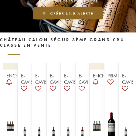
Soyez alerté de sa mise en ligne
CRÉER UNE ALERTE
CHÂTEAU CALON SÉGUR 3ÈME GRAND CRU
CLASSÉ EN VENTE
ENCHÈRE
E-
E-
E-
E-
E-
ENCHÈRE
PRIMEUR
E-
CAVISTE
CAVISTE
CAVISTE
CAVISTE
CAVISTE
CAVIST