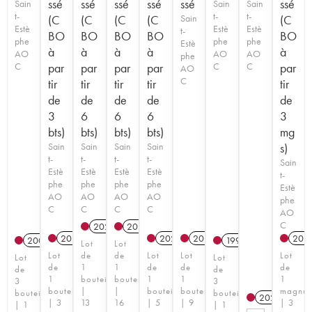
ssé
ssé
ssé
ssé
ssé
ssé
Sain
Sain
Sain
t-
t-
t-
(C
(C
(C
(C
Sain
(C
Estè
Estè
Estè
t-
BO
BO
BO
BO
BO
phe
phe
phe
Estè
à
à
à
à
à
AO
AO
AO
phe
C
par
par
par
par
C
C
par
AO
C
tir
tir
tir
tir
tir
de
de
de
de
de
3
6
6
6
3
bts)
bts)
bts)
bts)
mg
Sain
Sain
Sain
Sain
s)
t-
t-
t-
t-
Sain
Estè
Estè
Estè
Estè
t-
phe
phe
phe
phe
Estè
AO
AO
AO
AO
phe
C
C
C
C
AO
C
2021
T
2020
T
2023
T
2023
T
2019
202
2008
1997
Lot
Lot
Lot
de
de
Lot
Lot
Lot
Lot
Lot
de
1
1
de
de
de
de
de
1
bouteille
bouteille
1
1
1
3
3
bouteille
|
|
bouteille
bouteille
magnu
bouteilles
bouteilles
2025
T
| 3
13
16
| 5
| 9
| 3
| 1
| 1