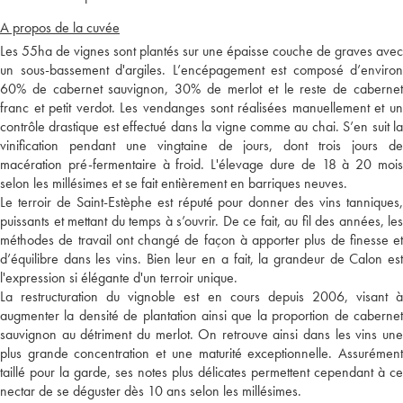
A propos de la cuvée
Les 55ha de vignes sont plantés sur une épaisse couche de graves avec
un sous-bassement d'argiles. L’encépagement est composé d’environ
60% de cabernet sauvignon, 30% de merlot et le reste de cabernet
franc et petit verdot. Les vendanges sont réalisées manuellement et un
contrôle drastique est effectué dans la vigne comme au chai. S’en suit la
vinification pendant une vingtaine de jours, dont trois jours de
macération pré-fermentaire à froid. L'élevage dure de 18 à 20 mois
selon les millésimes et se fait entièrement en barriques neuves.
Le terroir de Saint-Estèphe est réputé pour donner des vins tanniques,
puissants et mettant du temps à s’ouvrir. De ce fait, au fil des années, les
méthodes de travail ont changé de façon à apporter plus de finesse et
d’équilibre dans les vins. Bien leur en a fait, la grandeur de Calon est
l'expression si élégante d'un terroir unique.
La restructuration du vignoble est en cours depuis 2006, visant à
augmenter la densité de plantation ainsi que la proportion de cabernet
sauvignon au détriment du merlot. On retrouve ainsi dans les vins une
plus grande concentration et une maturité exceptionnelle. Assurément
taillé pour la garde, ses notes plus délicates permettent cependant à ce
nectar de se déguster dès 10 ans selon les millésimes.