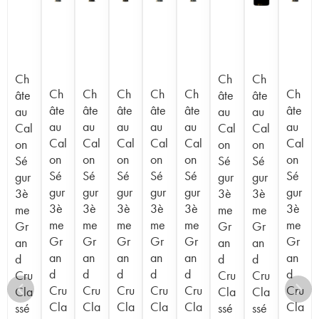
Ch
Ch
Ch
Ch
Ch
Ch
Ch
Ch
Ch
âte
âte
âte
âte
âte
âte
âte
âte
âte
au
au
au
au
au
au
au
au
au
Cal
Cal
Cal
Cal
Cal
Cal
Cal
Cal
Cal
on
on
on
on
on
on
on
on
on
Sé
Sé
Sé
Sé
Sé
Sé
Sé
Sé
Sé
gur
gur
gur
gur
gur
gur
gur
gur
gur
3è
3è
3è
3è
3è
3è
3è
3è
3è
me
me
me
me
me
me
me
me
me
Gr
Gr
Gr
Gr
Gr
Gr
Gr
Gr
Gr
an
an
an
an
an
an
an
an
an
d
d
d
d
d
d
d
d
d
Cru
Cru
Cru
Cru
Cru
Cru
Cru
Cru
Cru
Cla
Cla
Cla
Cla
Cla
Cla
Cla
Cla
Cla
ssé
ssé
ssé