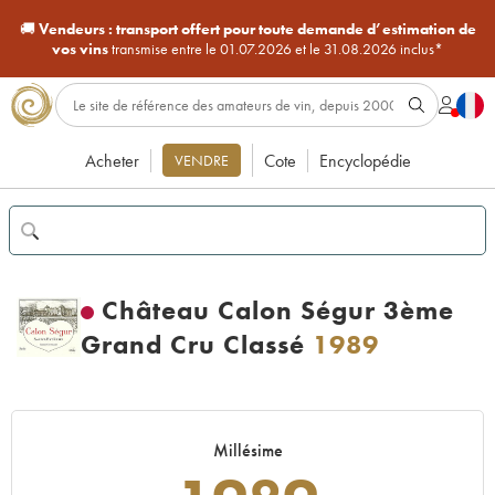
🚚
Vendeurs :
transport offert pour toute demande d’estimation de
vos vins
transmise entre le 01.07.2026 et le 31.08.2026 inclus*
Acheter
Cote
Encyclopédie
VENDRE
Château Calon Ségur 3ème
Grand Cru Classé
1989
Millésime