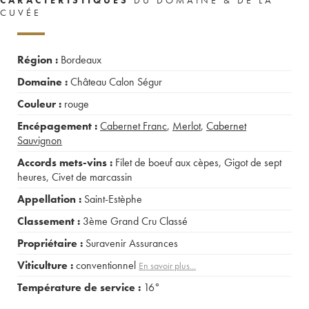
CUVÉE
Région :
Bordeaux
Domaine :
Château Calon Ségur
Couleur :
rouge
Encépagement :
Cabernet Franc
,
Merlot
,
Cabernet
Sauvignon
Accords mets-vins :
Filet de boeuf aux cèpes
,
Gigot de sept
heures
,
Civet de marcassin
Appellation :
Saint-Estèphe
Classement :
3ème Grand Cru Classé
Propriétaire :
Suravenir Assurances
Viticulture :
conventionnel
En savoir plus...
Température de service :
16°