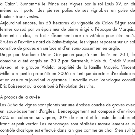
à Calon". Surnommé le Prince des Vignes par le roi Louis XV, on dit
même qu’il portait des pierres polies de ses vignobles en guise de
boutons à ses vestes.
Aujourd'hui encore, les 55 hectares du vignoble de Calon Ségur sont
fermés au sud par un épais mur de pierre érigé à l’époque du Marquis,
formant un clos, un fait suffisamment rare en Médoc pour être noté.
Situées à l'extrême nord de Saint-Estèphe, les vignes reposent sur un sol
constitué de graves en surface et d’un sous-bassement en argile.
Dirigé par Madame Denis Gasqueton jusqu'à son décès en 2011, le
domaine a été acquis en 2012 par Suravenir, filiale du Crédit Mutuel
Arkea, et le groupe Videlot, propriété de la famille Moueix. Vincent
Millet a rejoint la propriété en 2006 en tant que directeur d'exploitation
et en assure aujourd'hui la gérance. Il travaille avec l'œnologue conseil
Eric Boissenot qui a contribué à l'évolution des vins.
A propos de la cuvée
Les 55ha de vignes sont plantés sur une épaisse couche de graves avec
un sous-bassement d'argiles. L’encépagement est composé d’environ
60% de cabernet sauvignon, 30% de merlot et le reste de cabernet
franc et petit verdot. Les vendanges sont réalisées manuellement et un
contrôle drastique est effectué dans la vigne comme au chai. S’en suit la