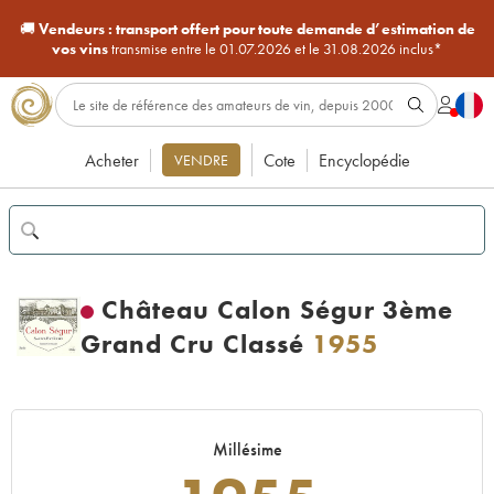
🚚
Vendeurs :
transport offert pour toute demande d’estimation de
vos vins
transmise entre le 01.07.2026 et le 31.08.2026 inclus*
Acheter
Cote
Encyclopédie
VENDRE
Château Calon Ségur 3ème
Grand Cru Classé
1955
Millésime