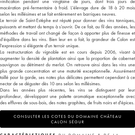
vinification pendant une vingtaine de jours, dont trois jours de
macération pré-fermentaire à froid. L'élevage dure de 18 à 20 mois
selon les millésimes et se fait entièrement en barriques neuves.
Le terroir de Saint-Estèphe est réputé pour donner des vins tanniques,
puissants et mettant du temps à s’ouvrir. De ce fait, au fil des années, les
méthodes de travail ont changé de façon à apporter plus de finesse et
d’équilibre dans les vins. Bien leur en a fait, la grandeur de Calon est
l'expression si élégante d'un terroir unique.
La restructuration du vignoble est en cours depuis 2006, visant à
augmenter la densité de plantation ainsi que la proportion de cabernet
sauvignon au détriment du merlot. On retrouve ainsi dans les vins une
plus grande concentration et une maturité exceptionnelle. Assurément
taillé pour la garde, ses notes plus délicates permettent cependant à ce
nectar de se déguster dès 10 ans selon les millésimes.
Dans les années plus récentes, les vins se distinguent par leur
profondeur, développant une palette aromatique exceptionnelle avec
des effluves de sous-bois, des notes graphites, de fruits noirs et d'épices.
CONSULTER LES COTES DU DOMAINE CHÂTEAU
CALON SÉGUR
CARACTÉRISTIQUES
DU DOMAINE & DE LA