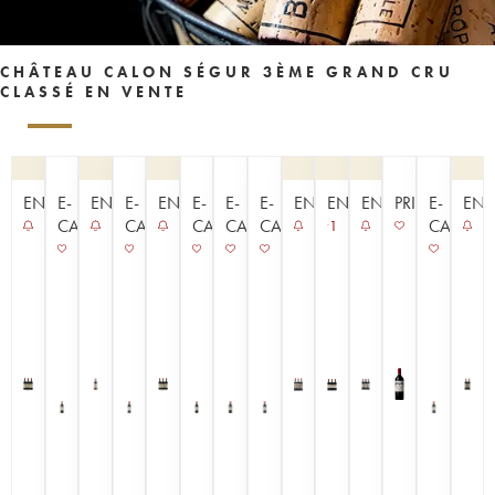
CHÂTEAU CALON SÉGUR 3ÈME GRAND CRU
CLASSÉ EN VENTE
ENCHÈRE
E-
ENCHÈRE
E-
ENCHÈRE
E-
E-
E-
ENCHÈRE
ENCHÈRE
ENCHÈRE
PRIMEUR
E-
ENC
CAVISTE
CAVISTE
CAVISTE
CAVISTE
CAVISTE
CAVISTE
1