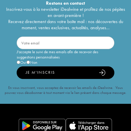
Restons en
contact
Inscrivez-vous à la newsletter iDealwine et profitez de nos pépites
en avant-première !
Recevez directement dans votre boîte mail : nos découvertes du
moment, ventes exclusives, actualités, analyses...
J'accepte le suivi de mes emails afin de recevoir des
suggestions personnalisées
Oui
Non
JE M'INSCRIS
En vous inscrivant, vous acceptez de recevoir les emails de iDealwine. Vous
pouvez vous désabonner à tout moment via le lien présent dans chaque message.