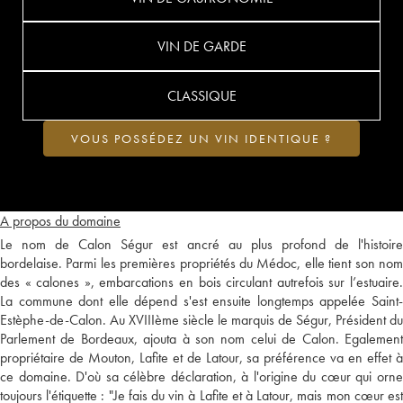
VIN DE GARDE
CLASSIQUE
VOUS POSSÉDEZ UN VIN IDENTIQUE ?
A propos du domaine
Le nom de Calon Ségur est ancré au plus profond de l'histoire
bordelaise. Parmi les premières propriétés du Médoc, elle tient son nom
des « calones », embarcations en bois circulant autrefois sur l’estuaire.
La commune dont elle dépend s'est ensuite longtemps appelée Saint-
Estèphe-de-Calon. Au XVIIIème siècle le marquis de Ségur, Président du
Parlement de Bordeaux, ajouta à son nom celui de Calon. Egalement
propriétaire de Mouton, Lafite et de Latour, sa préférence va en effet à
ce domaine. D'où sa célèbre déclaration, à l'origine du cœur qui orne
toujours l'étiquette : "Je fais du vin à Lafite et à Latour, mais mon cœur est