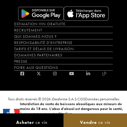
ESTIMATION VIN GRATUITE
RECRUTEMENT
QUI SOMMES-NOUS ?
RESPONSABILITÉ D'ENTREPRISE
TARIFS ET DÉLAIS DE LIVRAISON
DOMAINES PARTENAIRES
PRESSE
FOIRE AUX QUESTIONS
Tous droits réservés © 2026 iDealwine S.A.S.
CGS
Données personnelles
Interdiction de vente de boissons alcooliques aux mineurs de
moins de 18 ans. L'abus d'alcool est dangereux pour la santé,
à consommer avec modération.
La preuve de majorité de l'acheteur est exigée au moment de la vente en
Acheter
ce vin
Vendre
ce vin
ligne. CODE DE LA SANTÉ PUBLIQUE, ART.L.3342-1 et L.3353-3