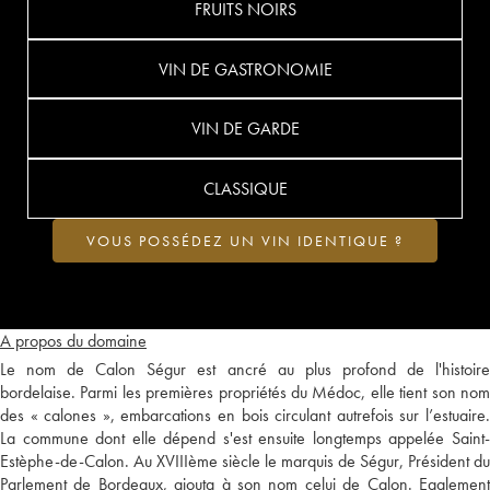
FRUITS NOIRS
VIN DE GASTRONOMIE
VIN DE GARDE
CLASSIQUE
VOUS POSSÉDEZ UN VIN IDENTIQUE ?
A propos du domaine
Le nom de Calon Ségur est ancré au plus profond de l'histoire
bordelaise. Parmi les premières propriétés du Médoc, elle tient son nom
des « calones », embarcations en bois circulant autrefois sur l’estuaire.
La commune dont elle dépend s'est ensuite longtemps appelée Saint-
Estèphe-de-Calon. Au XVIIIème siècle le marquis de Ségur, Président du
Parlement de Bordeaux, ajouta à son nom celui de Calon. Egalement