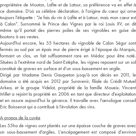
propriétaire de Mouton, Lafite et de Latour, sa préférence va en effet à
ce domaine. D'où sa célèbre déclaration, à l'origine du cœur qui orne
toujours l'étiquette : "Je fais du vin à Lafite et à Latour, mais mon cœur est
à Calon". Surnommé le Prince des Vignes par le roi Louis XV, on dit
même qu’il portait des pierres polies de ses vignobles en guise de
boutons à ses vestes.
Aujourd'hui encore, les 55 hectares du vignoble de Calon Ségur sont
fermés au sud par un épais mur de pierre érigé à l’époque du Marquis,
formant un clos, un fait suffisamment rare en Médoc pour être noté.
Situées à l'extrême nord de Saint-Estèphe, les vignes reposent sur un sol
constitué de graves en surface et d’un sous-bassement en argile.
Dirigé par Madame Denis Gasqueton jusqu'à son décès en 2011, le
domaine a été acquis en 2012 par Suravenir, filiale du Crédit Mutuel
Arkea, et le groupe Videlot, propriété de la famille Moueix. Vincent
Millet a rejoint la propriété en 2006 en tant que directeur d'exploitation
et en assure aujourd'hui la gérance. Il travaille avec l'œnologue conseil
Eric Boissenot qui a contribué à l'évolution des vins.
A propos de la cuvée
Les 55ha de vignes sont plantés sur une épaisse couche de graves avec
un sous-bassement d'argiles. L’encépagement est composé d’environ