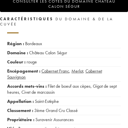
CONSULTER LES COTES DU DOMAINE CHÂTEAU
CALON SÉGUR
CARACTÉRISTIQUES
DU DOMAINE & DE LA
CUVÉE
Région :
Bordeaux
Domaine :
Château Calon Ségur
Couleur :
rouge
Encépagement :
Cabernet Franc
,
Merlot
,
Cabernet
Sauvignon
Accords mets-vins :
Filet de boeuf aux cèpes
,
Gigot de sept
heures
,
Civet de marcassin
Appellation :
Saint-Estèphe
Classement :
3ème Grand Cru Classé
Propriétaire :
Suravenir Assurances