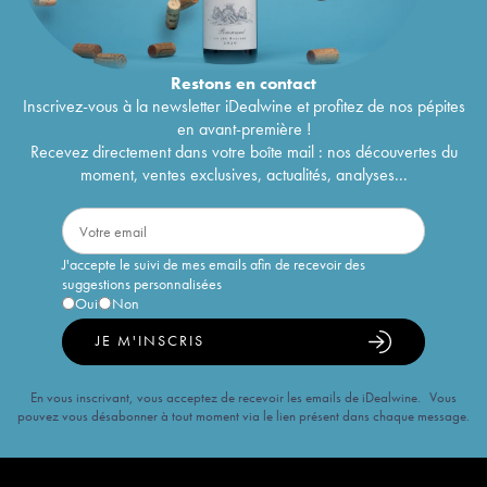
Restons en
contact
Inscrivez-vous à la newsletter iDealwine et profitez de nos pépites
en avant-première !
Recevez directement dans votre boîte mail : nos découvertes du
moment, ventes exclusives, actualités, analyses...
J'accepte le suivi de mes emails afin de recevoir des
suggestions personnalisées
Oui
Non
JE M'INSCRIS
En vous inscrivant, vous acceptez de recevoir les emails de iDealwine. Vous
pouvez vous désabonner à tout moment via le lien présent dans chaque message.