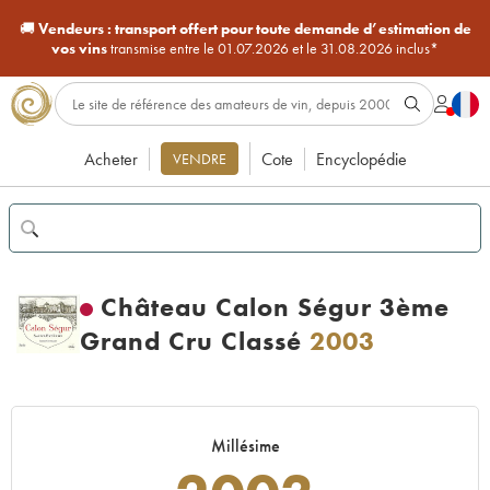
🚚
Vendeurs :
transport offert pour toute demande d’estimation de
vos vins
transmise entre le 01.07.2026 et le 31.08.2026 inclus*
Acheter
Cote
Encyclopédie
VENDRE
Château Calon Ségur 3ème
Grand Cru Classé
2003
Millésime