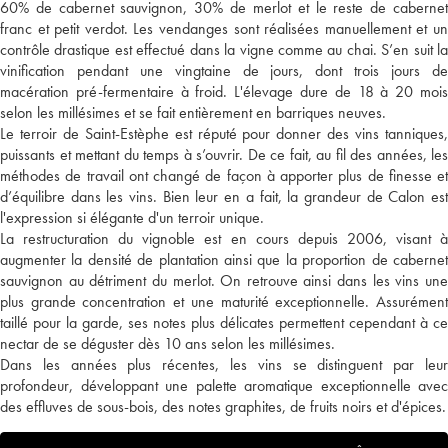
60% de cabernet sauvignon, 30% de merlot et le reste de cabernet
franc et petit verdot. Les vendanges sont réalisées manuellement et un
contrôle drastique est effectué dans la vigne comme au chai. S’en suit la
vinification pendant une vingtaine de jours, dont trois jours de
macération pré-fermentaire à froid. L'élevage dure de 18 à 20 mois
selon les millésimes et se fait entièrement en barriques neuves.
Le terroir de Saint-Estèphe est réputé pour donner des vins tanniques,
puissants et mettant du temps à s’ouvrir. De ce fait, au fil des années, les
méthodes de travail ont changé de façon à apporter plus de finesse et
d’équilibre dans les vins. Bien leur en a fait, la grandeur de Calon est
l'expression si élégante d'un terroir unique.
La restructuration du vignoble est en cours depuis 2006, visant à
augmenter la densité de plantation ainsi que la proportion de cabernet
sauvignon au détriment du merlot. On retrouve ainsi dans les vins une
plus grande concentration et une maturité exceptionnelle. Assurément
taillé pour la garde, ses notes plus délicates permettent cependant à ce
nectar de se déguster dès 10 ans selon les millésimes.
Dans les années plus récentes, les vins se distinguent par leur
profondeur, développant une palette aromatique exceptionnelle avec
des effluves de sous-bois, des notes graphites, de fruits noirs et d'épices.