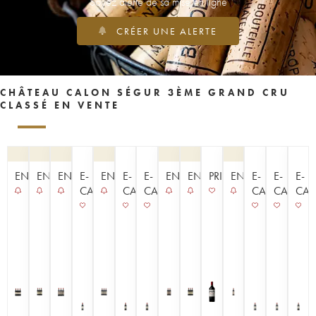
Soyez alerté de sa mise en ligne
CRÉER UNE ALERTE
CHÂTEAU CALON SÉGUR 3ÈME GRAND CRU
CLASSÉ EN VENTE
ENCHÈRE
ENCHÈRE
ENCHÈRE
E-
ENCHÈRE
E-
E-
ENCHÈRE
ENCHÈRE
PRIMEUR
ENCHÈRE
E-
E-
E-
CAVISTE
CAVISTE
CAVISTE
CAVISTE
CAVISTE
CAV