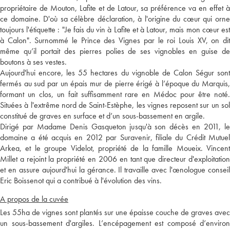
propriétaire de Mouton, Lafite et de Latour, sa préférence va en effet à
ce domaine. D'où sa célèbre déclaration, à l'origine du cœur qui orne
toujours l'étiquette : "Je fais du vin à Lafite et à Latour, mais mon cœur est
à Calon". Surnommé le Prince des Vignes par le roi Louis XV, on dit
même qu’il portait des pierres polies de ses vignobles en guise de
boutons à ses vestes.
Aujourd'hui encore, les 55 hectares du vignoble de Calon Ségur sont
fermés au sud par un épais mur de pierre érigé à l’époque du Marquis,
formant un clos, un fait suffisamment rare en Médoc pour être noté.
Situées à l'extrême nord de Saint-Estèphe, les vignes reposent sur un sol
constitué de graves en surface et d’un sous-bassement en argile.
Dirigé par Madame Denis Gasqueton jusqu'à son décès en 2011, le
domaine a été acquis en 2012 par Suravenir, filiale du Crédit Mutuel
Arkea, et le groupe Videlot, propriété de la famille Moueix. Vincent
Millet a rejoint la propriété en 2006 en tant que directeur d'exploitation
et en assure aujourd'hui la gérance. Il travaille avec l'œnologue conseil
Eric Boissenot qui a contribué à l'évolution des vins.
A propos de la cuvée
Les 55ha de vignes sont plantés sur une épaisse couche de graves avec
un sous-bassement d'argiles. L’encépagement est composé d’environ