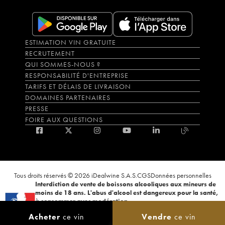
ESTIMATION VIN GRATUITE
RECRUTEMENT
QUI SOMMES-NOUS ?
RESPONSABILITÉ D'ENTREPRISE
TARIFS ET DÉLAIS DE LIVRAISON
DOMAINES PARTENAIRES
PRESSE
FOIRE AUX QUESTIONS
Tous droits réservés © 2026 iDealwine S.A.S.
CGS
Données personnelles
Interdiction de vente de boissons alcooliques aux mineurs de
moins de 18 ans. L'abus d'alcool est dangereux pour la santé,
à consommer avec modération.
La preuve de majorité de l'acheteur est exigée au moment de la vente en
Acheter
ce vin
Vendre
ce vin
ligne. CODE DE LA SANTÉ PUBLIQUE, ART.L.3342-1 et L.3353-3