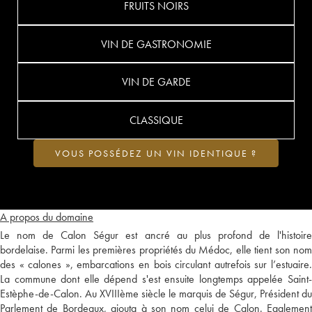
FRUITS NOIRS
VIN DE GASTRONOMIE
VIN DE GARDE
CLASSIQUE
VOUS POSSÉDEZ UN VIN IDENTIQUE ?
A propos du domaine
Le nom de Calon Ségur est ancré au plus profond de l'histoire
bordelaise. Parmi les premières propriétés du Médoc, elle tient son nom
des « calones », embarcations en bois circulant autrefois sur l’estuaire.
La commune dont elle dépend s'est ensuite longtemps appelée Saint-
Estèphe-de-Calon. Au XVIIIème siècle le marquis de Ségur, Président du
Parlement de Bordeaux, ajouta à son nom celui de Calon. Egalement