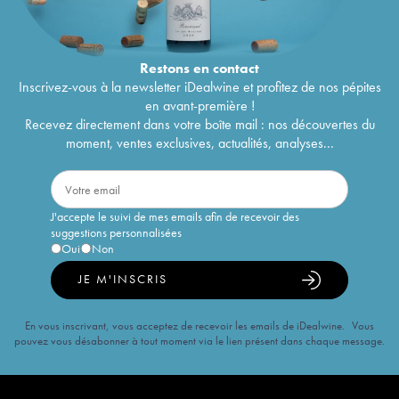
Restons en
contact
Inscrivez-vous à la newsletter iDealwine et profitez de nos pépites
en avant-première !
Recevez directement dans votre boîte mail : nos découvertes du
moment, ventes exclusives, actualités, analyses...
J'accepte le suivi de mes emails afin de recevoir des
suggestions personnalisées
Oui
Non
JE M'INSCRIS
En vous inscrivant, vous acceptez de recevoir les emails de iDealwine. Vous
pouvez vous désabonner à tout moment via le lien présent dans chaque message.