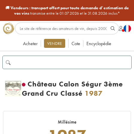
🚚
Vendeurs :
transport offert pour toute demande d’estimation de
vos vins
transmise entre le 01.07.2026 et le 31.08.2026 inclus*
Acheter
Cote
Encyclopédie
VENDRE
Château Calon Ségur 3ème
Grand Cru Classé
1987
Millésime