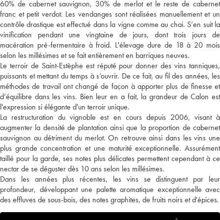
60% de cabernet sauvignon, 30% de merlot et le reste de cabernet
franc et petit verdot. Les vendanges sont réalisées manuellement et un
contrôle drastique est effectué dans la vigne comme au chai. S’en suit la
vinification pendant une vingtaine de jours, dont trois jours de
macération pré-fermentaire à froid. L'élevage dure de 18 à 20 mois
selon les millésimes et se fait entièrement en barriques neuves.
Le terroir de Saint-Estèphe est réputé pour donner des vins tanniques,
puissants et mettant du temps à s’ouvrir. De ce fait, au fil des années, les
méthodes de travail ont changé de façon à apporter plus de finesse et
d’équilibre dans les vins. Bien leur en a fait, la grandeur de Calon est
l'expression si élégante d'un terroir unique.
La restructuration du vignoble est en cours depuis 2006, visant à
augmenter la densité de plantation ainsi que la proportion de cabernet
sauvignon au détriment du merlot. On retrouve ainsi dans les vins une
plus grande concentration et une maturité exceptionnelle. Assurément
taillé pour la garde, ses notes plus délicates permettent cependant à ce
nectar de se déguster dès 10 ans selon les millésimes.
Dans les années plus récentes, les vins se distinguent par leur
profondeur, développant une palette aromatique exceptionnelle avec
des effluves de sous-bois, des notes graphites, de fruits noirs et d'épices.