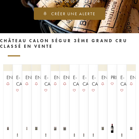
Soyez alerté de sa mise en ligne
CRÉER UNE ALERTE
CHÂTEAU CALON SÉGUR 3ÈME GRAND CRU
CLASSÉ EN VENTE
ENCHÈRE
E-
ENCHÈRE
ENCHÈRE
E-
ENCHÈRE
ENCHÈRE
E-
E-
E-
ENCHÈRE
PRIMEUR
E-
ENC
CAVISTE
CAVISTE
CAVISTE
CAVISTE
CAVISTE
CAVISTE