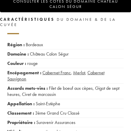
CONSULTER LES COTES DU DOMAINE CHÂTEAU
CALON SÉGUR
CARACTÉRISTIQUES
DU DOMAINE & DE LA
CUVÉE
Région :
Bordeaux
Domaine :
Château Calon Ségur
Couleur :
rouge
Encépagement :
Cabernet Franc
,
Merlot
,
Cabernet
Sauvignon
Accords mets-vins :
Filet de boeuf aux cèpes
,
Gigot de sept
heures
,
Civet de marcassin
Appellation :
Saint-Estèphe
Classement :
3ème Grand Cru Classé
Propriétaire :
Suravenir Assurances