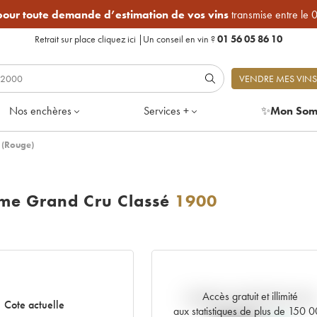
 pour toute demande d’estimation de vos vins
transmise entre le 
Retrait sur place
cliquez ici
|
Un conseil en vin ?
01 56 05 86 10
VENDRE MES VINS
Nos enchères
Services +
✨
Mon Som
 (Rouge)
me Grand Cru Classé
1900
Accès gratuit et illimité
Tendance actuelle de la cote
Cote actuelle
aux statistiques de plus de 150 