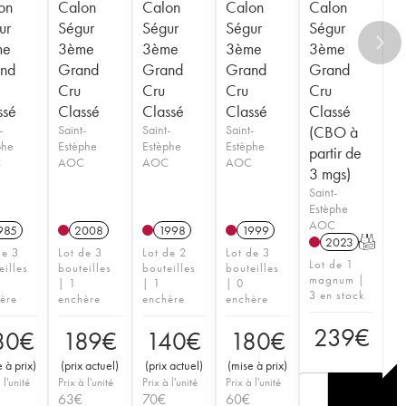
on
Calon
Calon
Calon
Calon
ur
Ségur
Ségur
Ségur
Ségur
me
3ème
3ème
3ème
3ème
nd
Grand
Grand
Grand
Grand
Cru
Cru
Cru
Cru
ssé
Classé
Classé
Classé
Classé
-
Saint-
Saint-
Saint-
(CBO à
phe
Estèphe
Estèphe
Estèphe
partir de
C
AOC
AOC
AOC
3 mgs)
Saint-
Estèphe
AOC
985
2008
1998
1999
2023
T
de 3
Lot de 3
Lot de 2
Lot de 3
Lot de 1
eilles
bouteilles
bouteilles
bouteilles
magnum |
| 1
| 1
| 0
3 en stock
ère
enchère
enchère
enchère
239
€
80
€
189
€
140
€
180
€
 à prix
)
(
prix actuel
)
(
prix actuel
)
(
mise à prix
)
 l'unité
Prix à l'unité
Prix à l'unité
Prix à l'unité
63
€
70
€
60
€