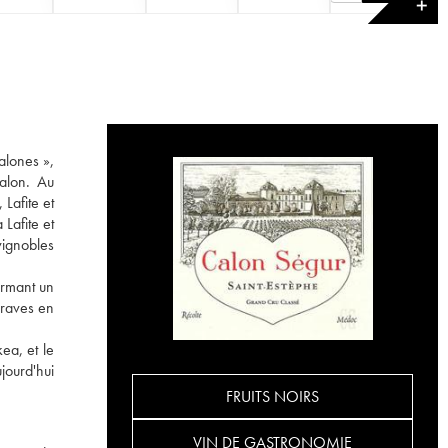
✕
alones »,
Calon. Au
Lafite et
 Lafite et
vignobles
ormant un
graves en
ea, et le
jourd'hui
FRUITS NOIRS
VIN DE GASTRONOMIE