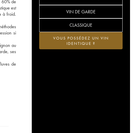
on 60% de
tique est
VIN DE GARDE
 à froid.
CLASSIQUE
 méthodes
ession si
VOUS POSSÉDEZ UN VIN
IDENTIQUE ?
vignon au
arde, ses
fluves de