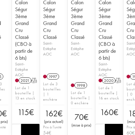
Calon
Calon
Calon
Calon
Cal
Ségur
Ségur
Ségur
Ségur
Ség
3ème
3ème
3ème
3ème
3è
d
Grand
Grand
Grand
Grand
Gra
Cru
Cru
Cru
Cru
Cru
é
Classé
Classé
Classé
Classé
Cla
(CBO à
Saint-
Saint-
(CBO à
Saint
e
Estèphe
Estèphe
Estè
partir de
partir de
AOC
AOC
AO
6 bts)
6 bts)
Saint-
Saint-
Estèphe
Estèphe
AOC
AOC
5
1997
1
2021
T
2020
T
 3
Lot de 3
Lot 
1998
Lot de 1
Lot de 1
les
bouteilles
bout
Lot de 1
bouteille |
bouteille |
| 1
| 0
bouteille |
13 en stock
16 en stock
e
enchère
ench
0 enchère
115
€
160
€
0
€
162
€
1
70
€
 prix
)
(
prix actuel
)
(
mise
(
mise à prix
)
unité
Prix à l'unité
Prix à
54
€
60
€