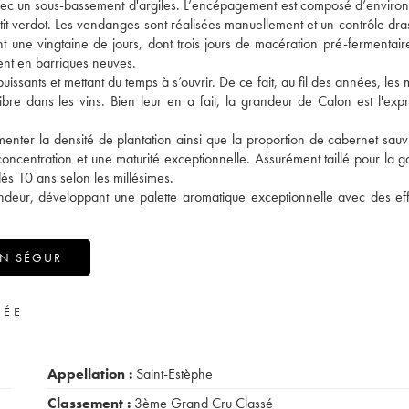
vec un sous-bassement d'argiles. L’encépagement est composé d’envir
it verdot. Les vendanges sont réalisées manuellement et un contrôle dras
t une vingtaine de jours, dont trois jours de macération pré-fermentaire
ment en barriques neuves.
uissants et mettant du temps à s’ouvrir. De ce fait, au fil des années, les
bre dans les vins. Bien leur en a fait, la grandeur de Calon est l'expr
menter la densité de plantation ainsi que la proportion de cabernet sau
oncentration et une maturité exceptionnelle. Assurément taillé pour la g
ès 10 ans selon les millésimes.
ondeur, développant une palette aromatique exceptionnelle avec des ef
ON SÉGUR
VÉE
Appellation :
Saint-Estèphe
Classement :
3ème Grand Cru Classé