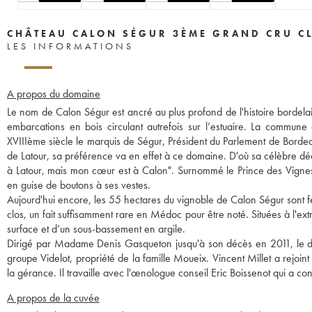
CHÂTEAU CALON SÉGUR 3ÈME GRAND CRU C
LES INFORMATIONS
A propos du domaine
Le nom de Calon Ségur est ancré au plus profond de l'histoire bordela
embarcations en bois circulant autrefois sur l’estuaire. La commun
XVIIIème siècle le marquis de Ségur, Président du Parlement de Bordea
de Latour, sa préférence va en effet à ce domaine. D'où sa célèbre déclara
à Latour, mais mon cœur est à Calon". Surnommé le Prince des Vignes p
en guise de boutons à ses vestes.
Aujourd'hui encore, les 55 hectares du vignoble de Calon Ségur sont 
clos, un fait suffisamment rare en Médoc pour être noté. Situées à l'ex
surface et d’un sous-bassement en argile.
Dirigé par Madame Denis Gasqueton jusqu'à son décès en 2011, le dom
groupe Videlot, propriété de la famille Moueix. Vincent Millet a rejoint
la gérance. Il travaille avec l'œnologue conseil Eric Boissenot qui a cont
A propos de la cuvée