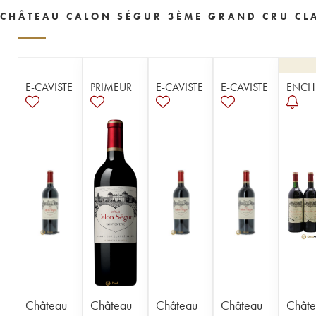
1955
1954
1953
1952
1950
CHÂTEAU CALON SÉGUR 3ÈME GRAND CRU CLA
1949
1948
1947
1945
1944
1943
1942
1941
1940
1939
1938
1937
1934
1933
1931
E-CAVISTE
PRIMEUR
E-CAVISTE
E-CAVISTE
ENCH
1929
1928
1926
1924
1918
1916
1904
1900
----
Château
Château
Château
Château
Châte