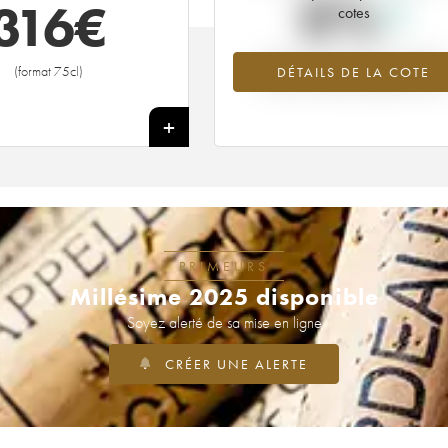
0%
316
€
cotes
Tendance à la hausse du millésime
(format 75cl)
DÉTAILS DE LA COTE
1900 en 2026 par rapport à 2025
+
PRIMEURS
Millésime 2025 disponible
Soyez alerté de sa mise en ligne
CRÉER UNE ALERTE