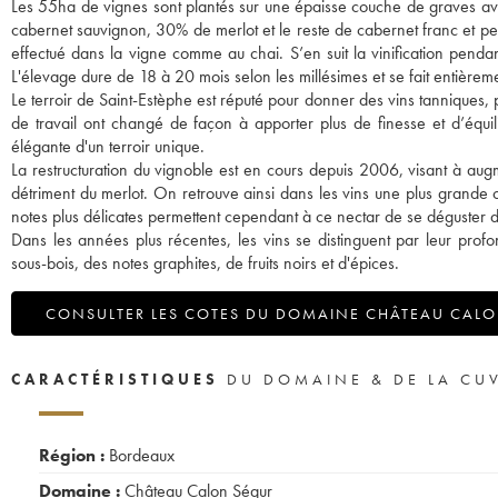
Les 55ha de vignes sont plantés sur une épaisse couche de graves a
cabernet sauvignon, 30% de merlot et le reste de cabernet franc et pet
effectué dans la vigne comme au chai. S’en suit la vinification pendan
L'élevage dure de 18 à 20 mois selon les millésimes et se fait entière
Le terroir de Saint-Estèphe est réputé pour donner des vins tanniques, p
de travail ont changé de façon à apporter plus de finesse et d’équili
élégante d'un terroir unique.
La restructuration du vignoble est en cours depuis 2006, visant à aug
détriment du merlot. On retrouve ainsi dans les vins une plus grande c
notes plus délicates permettent cependant à ce nectar de se déguster d
Dans les années plus récentes, les vins se distinguent par leur prof
sous-bois, des notes graphites, de fruits noirs et d'épices.
CONSULTER LES COTES DU DOMAINE CHÂTEAU CAL
CARACTÉRISTIQUES
DU DOMAINE & DE LA CU
Région :
Bordeaux
Domaine :
Château Calon Ségur