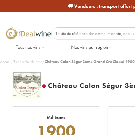
🚚
Vendeurs :
transport offert
Tous nos vins
Nos vins par région
Accueil
/
Recherche de cote
/
Château Calon Ségur 3ème Grand Cru Classé 1900
Château Calon Ségur 3è
Millésime
1900