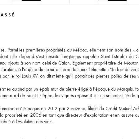
LASSÉ
ise. Parmi les premières propriétés du Médoc, elle tient son nom des « c
e dont elle dépend s'est ensuite longtemps appelée Saint-Estèphe-de-
ux, ajouta à son nom celui de Calon. Egalement propriétaire de Mouton, 
tion, à l'origine du cœur qui orne toujours l'étiquette : "Je fais du vin à
ar le roi Louis XV, on dit même qu’il portait des pierres polies de ses 
fermés au sud par un épais mur de pierre érigé à l’époque du Marquis, f
trême nord de Saint-Estèphe, les vignes reposent sur un sol constitué de 
aine a été acquis en 2012 par Suravenir, filiale du Crédit Mutuel Ark
 la propriété en 2006 en tant que directeur d'exploitation et en assure au
ribué à l'évolution des vins.