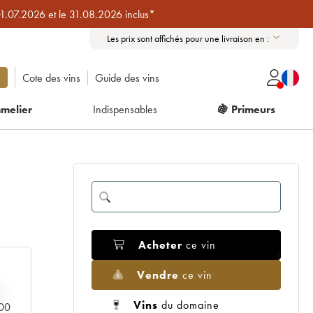
01.07.2026 et le 31.08.2026 inclus*
Les prix sont affichés pour une livraison en :
Cote des vins
Guide des vins
melier
Indispensables
🍇 Primeurs
Acheter
ce vin
Vendre
ce vin
Vins
du domaine
000