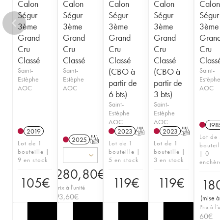
Calon
Calon
Calon
Calon
Calon
Ségur
Ségur
Ségur
Ségur
Ségur
3ème
3ème
3ème
3ème
3ème
Grand
Grand
Grand
Grand
Gran
Cru
Cru
Cru
Cru
Cru
Classé
Classé
Classé
Classé
Class
Saint-
Saint-
(CBO à
(CBO à
Saint-
Estèphe
Estèphe
Estèph
partir de
partir de
AOC
AOC
AOC
6 bts)
3 bts)
Saint-
Saint-
Estèphe
Estèphe
AOC
AOC
198
2019
2023
T
2023
T
Lot de
2025
T
Lot de 1
Lot de 1
Lot de 1
bouteil
bouteille |
bouteille |
bouteille |
| 0
9 en stock
5 en stock
3 en stock
enchèr
280,80
€
105
€
119
€
119
€
18
Prix à l'unité
93,60
€
(
mise à
Prix à l'
60
€