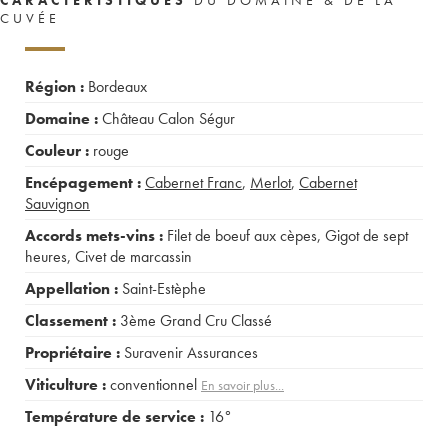
CUVÉE
Région :
Bordeaux
Domaine :
Château Calon Ségur
Couleur :
rouge
Encépagement :
Cabernet Franc
,
Merlot
,
Cabernet
Sauvignon
Accords mets-vins :
Filet de boeuf aux cèpes
,
Gigot de sept
heures
,
Civet de marcassin
Appellation :
Saint-Estèphe
Classement :
3ème Grand Cru Classé
Propriétaire :
Suravenir Assurances
Viticulture :
conventionnel
En savoir plus...
Température de service :
16°