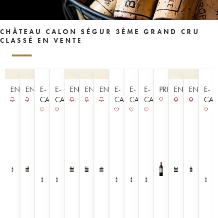
CHÂTEAU CALON SÉGUR 3ÈME GRAND CRU
CLASSÉ EN VENTE
ENCHÈRE
ENCHÈRE
E-
E-
ENCHÈRE
ENCHÈRE
ENCHÈRE
E-
E-
E-
PRIMEUR
ENCHÈRE
ENCHÈR
E-
CAVISTE
CAVISTE
CAVISTE
CAVISTE
CAVISTE
CAV