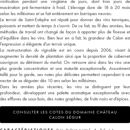
vinification pendant une vingtaine de jours, dont trois jours de
macération pré-fermentaire à froid. L'élevage dure de 18 à 20 mois
selon les millésimes et se fait entièrement en barriques neuves.
Le terroir de Saint-Estèphe est réputé pour donner des vins tanniques,
puissants et mettant du temps à s’ouvrir. De ce fait, au fil des années, les
méthodes de travail ont changé de façon à apporter plus de finesse et
d’équilibre dans les vins. Bien leur en a fait, la grandeur de Calon est
l'expression si élégante d'un terroir unique.
La restructuration du vignoble est en cours depuis 2006, visant à
augmenter la densité de plantation ainsi que la proportion de cabernet
sauvignon au détriment du merlot. On retrouve ainsi dans les vins une
plus grande concentration et une maturité exceptionnelle. Assurément
taillé pour la garde, ses notes plus délicates permettent cependant à ce
nectar de se déguster dès 10 ans selon les millésimes.
Dans les années plus récentes, les vins se distinguent par leur
profondeur, développant une palette aromatique exceptionnelle avec
des effluves de sous-bois, des notes graphites, de fruits noirs et d'épices.
CONSULTER LES COTES DU DOMAINE CHÂTEAU
CALON SÉGUR
CARACTÉRISTIQUES
DU DOMAINE & DE LA