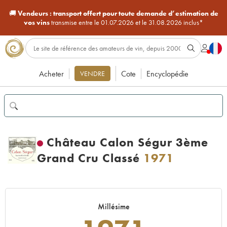
🚚
Vendeurs :
transport offert pour toute demande d’estimation de
vos vins
transmise entre le 01.07.2026 et le 31.08.2026 inclus*
Acheter
Cote
Encyclopédie
VENDRE
Château Calon Ségur 3ème
Grand Cru Classé
1971
Millésime