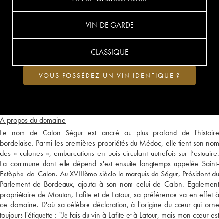
VIN DE GARDE
CLASSIQUE
VOUS POSSÉDEZ UN VIN IDENTIQUE ?
A propos du domaine
Le nom de Calon Ségur est ancré au plus profond de l'histoire
bordelaise. Parmi les premières propriétés du Médoc, elle tient son nom
des « calones », embarcations en bois circulant autrefois sur l’estuaire.
La commune dont elle dépend s'est ensuite longtemps appelée Saint-
Estèphe-de-Calon. Au XVIIIème siècle le marquis de Ségur, Président du
Parlement de Bordeaux, ajouta à son nom celui de Calon. Egalement
propriétaire de Mouton, Lafite et de Latour, sa préférence va en effet à
ce domaine. D'où sa célèbre déclaration, à l'origine du cœur qui orne
toujours l'étiquette : "Je fais du vin à Lafite et à Latour, mais mon cœur est