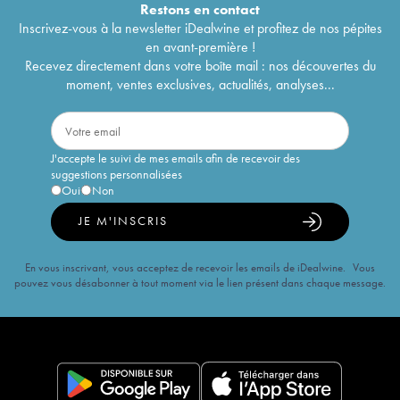
Restons en
contact
Inscrivez-vous à la newsletter iDealwine et profitez de nos pépites
en avant-première !
Recevez directement dans votre boîte mail : nos découvertes du
moment, ventes exclusives, actualités, analyses...
J'accepte le suivi de mes emails afin de recevoir des
suggestions personnalisées
Oui
Non
JE M'INSCRIS
En vous inscrivant, vous acceptez de recevoir les emails de iDealwine. Vous
pouvez vous désabonner à tout moment via le lien présent dans chaque message.