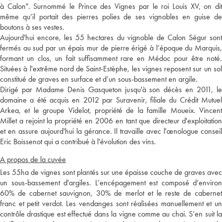
à Calon". Surnommé le Prince des Vignes par le roi Louis XV, on dit
même qu’il portait des pierres polies de ses vignobles en guise de
boutons à ses vestes.
Aujourd'hui encore, les 55 hectares du vignoble de Calon Ségur sont
fermés au sud par un épais mur de pierre érigé à l’époque du Marquis,
formant un clos, un fait suffisamment rare en Médoc pour être noté.
Situées à l'extrême nord de Saint-Estèphe, les vignes reposent sur un sol
constitué de graves en surface et d’un sous-bassement en argile.
Dirigé par Madame Denis Gasqueton jusqu'à son décès en 2011, le
domaine a été acquis en 2012 par Suravenir, filiale du Crédit Mutuel
Arkea, et le groupe Videlot, propriété de la famille Moueix. Vincent
Millet a rejoint la propriété en 2006 en tant que directeur d'exploitation
et en assure aujourd'hui la gérance. Il travaille avec l'œnologue conseil
Eric Boissenot qui a contribué à l'évolution des vins.
A propos de la cuvée
Les 55ha de vignes sont plantés sur une épaisse couche de graves avec
un sous-bassement d'argiles. L’encépagement est composé d’environ
60% de cabernet sauvignon, 30% de merlot et le reste de cabernet
franc et petit verdot. Les vendanges sont réalisées manuellement et un
contrôle drastique est effectué dans la vigne comme au chai. S’en suit la