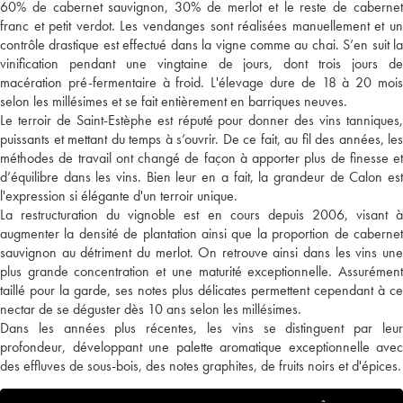
60% de cabernet sauvignon, 30% de merlot et le reste de cabernet
franc et petit verdot. Les vendanges sont réalisées manuellement et un
contrôle drastique est effectué dans la vigne comme au chai. S’en suit la
vinification pendant une vingtaine de jours, dont trois jours de
macération pré-fermentaire à froid. L'élevage dure de 18 à 20 mois
selon les millésimes et se fait entièrement en barriques neuves.
Le terroir de Saint-Estèphe est réputé pour donner des vins tanniques,
puissants et mettant du temps à s’ouvrir. De ce fait, au fil des années, les
méthodes de travail ont changé de façon à apporter plus de finesse et
d’équilibre dans les vins. Bien leur en a fait, la grandeur de Calon est
l'expression si élégante d'un terroir unique.
La restructuration du vignoble est en cours depuis 2006, visant à
augmenter la densité de plantation ainsi que la proportion de cabernet
sauvignon au détriment du merlot. On retrouve ainsi dans les vins une
plus grande concentration et une maturité exceptionnelle. Assurément
taillé pour la garde, ses notes plus délicates permettent cependant à ce
nectar de se déguster dès 10 ans selon les millésimes.
Dans les années plus récentes, les vins se distinguent par leur
profondeur, développant une palette aromatique exceptionnelle avec
des effluves de sous-bois, des notes graphites, de fruits noirs et d'épices.