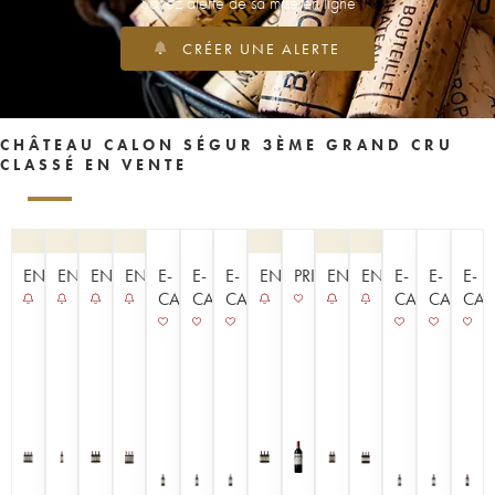
Soyez alerté de sa mise en ligne
CRÉER UNE ALERTE
CHÂTEAU CALON SÉGUR 3ÈME GRAND CRU
CLASSÉ EN VENTE
ENCHÈRE
ENCHÈRE
ENCHÈRE
ENCHÈRE
E-
E-
E-
ENCHÈRE
PRIMEUR
ENCHÈRE
ENCHÈRE
E-
E-
E-
CAVISTE
CAVISTE
CAVISTE
CAVISTE
CAVISTE
CAV