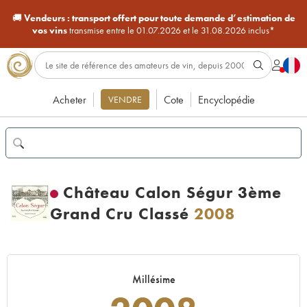
🚚
Vendeurs :
transport offert pour toute demande d’estimation de
vos vins
transmise entre le 01.07.2026 et le 31.08.2026 inclus*
Acheter
Cote
Encyclopédie
VENDRE
Château Calon Ségur 3ème
Grand Cru Classé
2008
Millésime