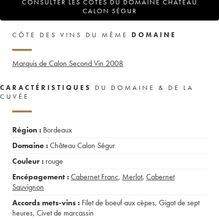
CONSULTER LES COTES DU DOMAINE CHÂTEAU
CALON SÉGUR
CÔTE DES VINS DU MÊME
DOMAINE
Marquis de Calon Second Vin
2008
CARACTÉRISTIQUES
DU DOMAINE & DE LA
CUVÉE
Région :
Bordeaux
Domaine :
Château Calon Ségur
Couleur :
rouge
Encépagement :
Cabernet Franc
,
Merlot
,
Cabernet
Sauvignon
Accords mets-vins :
Filet de boeuf aux cèpes
,
Gigot de sept
heures
,
Civet de marcassin