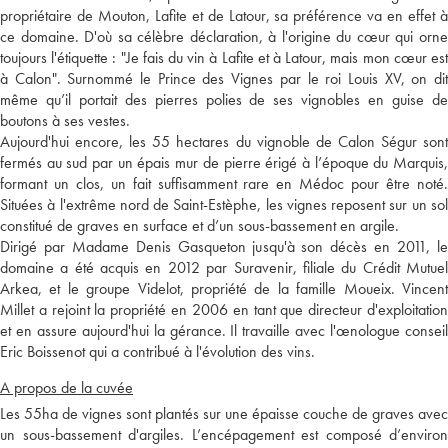
propriétaire de Mouton, Lafite et de Latour, sa préférence va en effet à
ce domaine. D'où sa célèbre déclaration, à l'origine du cœur qui orne
toujours l'étiquette : "Je fais du vin à Lafite et à Latour, mais mon cœur est
à Calon". Surnommé le Prince des Vignes par le roi Louis XV, on dit
même qu’il portait des pierres polies de ses vignobles en guise de
boutons à ses vestes.
Aujourd'hui encore, les 55 hectares du vignoble de Calon Ségur sont
fermés au sud par un épais mur de pierre érigé à l’époque du Marquis,
formant un clos, un fait suffisamment rare en Médoc pour être noté.
Situées à l'extrême nord de Saint-Estèphe, les vignes reposent sur un sol
constitué de graves en surface et d’un sous-bassement en argile.
Dirigé par Madame Denis Gasqueton jusqu'à son décès en 2011, le
domaine a été acquis en 2012 par Suravenir, filiale du Crédit Mutuel
Arkea, et le groupe Videlot, propriété de la famille Moueix. Vincent
Millet a rejoint la propriété en 2006 en tant que directeur d'exploitation
et en assure aujourd'hui la gérance. Il travaille avec l'œnologue conseil
Eric Boissenot qui a contribué à l'évolution des vins.
A propos de la cuvée
Les 55ha de vignes sont plantés sur une épaisse couche de graves avec
un sous-bassement d'argiles. L’encépagement est composé d’environ