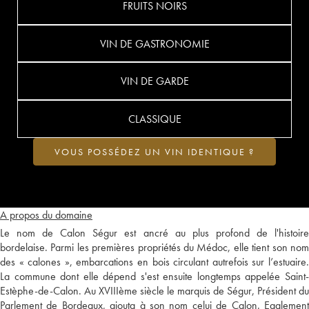
FRUITS NOIRS
VIN DE GASTRONOMIE
VIN DE GARDE
CLASSIQUE
VOUS POSSÉDEZ UN VIN IDENTIQUE ?
A propos du domaine
Le nom de Calon Ségur est ancré au plus profond de l'histoire
bordelaise. Parmi les premières propriétés du Médoc, elle tient son nom
des « calones », embarcations en bois circulant autrefois sur l’estuaire.
La commune dont elle dépend s'est ensuite longtemps appelée Saint-
Estèphe-de-Calon. Au XVIIIème siècle le marquis de Ségur, Président du
Parlement de Bordeaux, ajouta à son nom celui de Calon. Egalement