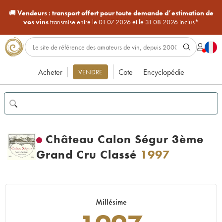
🚚
Vendeurs :
transport offert pour toute demande d’estimation de
vos vins
transmise entre le 01.07.2026 et le 31.08.2026 inclus*
Acheter
Cote
Encyclopédie
VENDRE
Château Calon Ségur 3ème
Grand Cru Classé
1997
Millésime