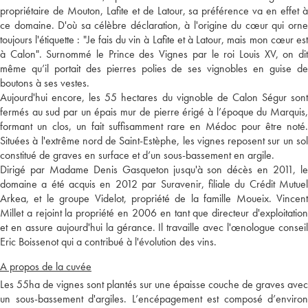
propriétaire de Mouton, Lafite et de Latour, sa préférence va en effet à
ce domaine. D'où sa célèbre déclaration, à l'origine du cœur qui orne
toujours l'étiquette : "Je fais du vin à Lafite et à Latour, mais mon cœur est
à Calon". Surnommé le Prince des Vignes par le roi Louis XV, on dit
même qu’il portait des pierres polies de ses vignobles en guise de
boutons à ses vestes.
Aujourd'hui encore, les 55 hectares du vignoble de Calon Ségur sont
fermés au sud par un épais mur de pierre érigé à l’époque du Marquis,
formant un clos, un fait suffisamment rare en Médoc pour être noté.
Situées à l'extrême nord de Saint-Estèphe, les vignes reposent sur un sol
constitué de graves en surface et d’un sous-bassement en argile.
Dirigé par Madame Denis Gasqueton jusqu'à son décès en 2011, le
domaine a été acquis en 2012 par Suravenir, filiale du Crédit Mutuel
Arkea, et le groupe Videlot, propriété de la famille Moueix. Vincent
Millet a rejoint la propriété en 2006 en tant que directeur d'exploitation
et en assure aujourd'hui la gérance. Il travaille avec l'œnologue conseil
Eric Boissenot qui a contribué à l'évolution des vins.
A propos de la cuvée
Les 55ha de vignes sont plantés sur une épaisse couche de graves avec
un sous-bassement d'argiles. L’encépagement est composé d’environ