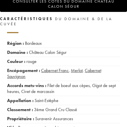
CONSULTER LES COTES DU DOMAINE CHÂTEAU
CALON SÉGUR
CARACTÉRISTIQUES
DU DOMAINE & DE LA
CUVÉE
Région :
Bordeaux
Domaine :
Château Calon Ségur
Couleur :
rouge
Encépagement :
Cabernet Franc
,
Merlot
,
Cabernet
Sauvignon
Accords mets-vins :
Filet de boeuf aux cèpes
,
Gigot de sept
heures
,
Civet de marcassin
Appellation :
Saint-Estèphe
Classement :
3ème Grand Cru Classé
Propriétaire :
Suravenir Assurances