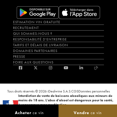
ESTIMATION VIN GRATUITE
RECRUTEMENT
QUI SOMMES-NOUS ?
RESPONSABILITÉ D'ENTREPRISE
TARIFS ET DÉLAIS DE LIVRAISON
DOMAINES PARTENAIRES
PRESSE
FOIRE AUX QUESTIONS
Tous droits réservés © 2026 iDealwine S.A.S.
CGS
Données personnelles
Interdiction de vente de boissons alcooliques aux mineurs de
moins de 18 ans. L'abus d'alcool est dangereux pour la santé,
à consommer avec modération.
La preuve de majorité de l'acheteur est exigée au moment de la vente en
Acheter
ce vin
Vendre
ce vin
ligne. CODE DE LA SANTÉ PUBLIQUE, ART.L.3342-1 et L.3353-3