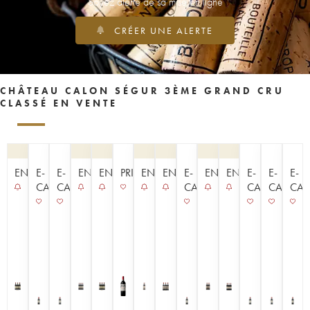
Soyez alerté de sa mise en ligne
CRÉER UNE ALERTE
CHÂTEAU CALON SÉGUR 3ÈME GRAND CRU
CLASSÉ EN VENTE
ENCHÈRE
E-
E-
ENCHÈRE
ENCHÈRE
PRIMEUR
ENCHÈRE
ENCHÈRE
E-
ENCHÈRE
ENCHÈRE
E-
E-
E-
CAVISTE
CAVISTE
CAVISTE
CAVISTE
CAVISTE
CAV