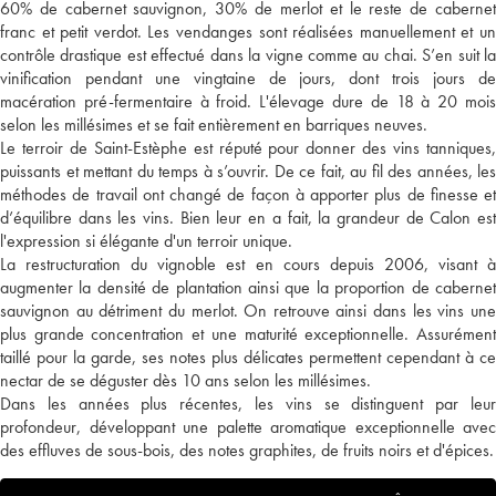
60% de cabernet sauvignon, 30% de merlot et le reste de cabernet
franc et petit verdot. Les vendanges sont réalisées manuellement et un
contrôle drastique est effectué dans la vigne comme au chai. S’en suit la
vinification pendant une vingtaine de jours, dont trois jours de
macération pré-fermentaire à froid. L'élevage dure de 18 à 20 mois
selon les millésimes et se fait entièrement en barriques neuves.
Le terroir de Saint-Estèphe est réputé pour donner des vins tanniques,
puissants et mettant du temps à s’ouvrir. De ce fait, au fil des années, les
méthodes de travail ont changé de façon à apporter plus de finesse et
d’équilibre dans les vins. Bien leur en a fait, la grandeur de Calon est
l'expression si élégante d'un terroir unique.
La restructuration du vignoble est en cours depuis 2006, visant à
augmenter la densité de plantation ainsi que la proportion de cabernet
sauvignon au détriment du merlot. On retrouve ainsi dans les vins une
plus grande concentration et une maturité exceptionnelle. Assurément
taillé pour la garde, ses notes plus délicates permettent cependant à ce
nectar de se déguster dès 10 ans selon les millésimes.
Dans les années plus récentes, les vins se distinguent par leur
profondeur, développant une palette aromatique exceptionnelle avec
des effluves de sous-bois, des notes graphites, de fruits noirs et d'épices.