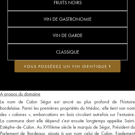
FRUITS NOIRS
VIN DE GASTRONOMIE
VIN DE GARDE
CLASSIQUE
VOUS POSSÉDEZ UN VIN IDENTIQUE ?
A propos du domaine
Le nom de Calon Ségur est ancré au plus profond de l'histoire
bordelaise. Parmi les premières propriétés du Médoc, elle tient son nom
des « calones », embarcations en bois circulant autrefois sur l’estuaire.
La commune dont elle dépend s'est ensuite longtemps appelée Saint-
Estèphe-de-Calon. Au XVIIIème siècle le marquis de Ségur, Président du
Parlement de Bordeaux, ajouta à son nom celui de Calon. Egalement