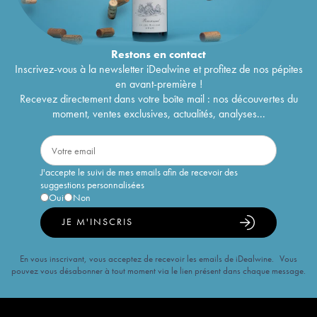
Restons en
contact
Inscrivez-vous à la newsletter iDealwine et profitez de nos pépites
en avant-première !
Recevez directement dans votre boîte mail : nos découvertes du
moment, ventes exclusives, actualités, analyses...
J'accepte le suivi de mes emails afin de recevoir des
suggestions personnalisées
Oui
Non
JE M'INSCRIS
En vous inscrivant, vous acceptez de recevoir les emails de iDealwine. Vous
pouvez vous désabonner à tout moment via le lien présent dans chaque message.