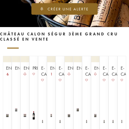
CRÉER UNE ALERTE
CHÂTEAU CALON SÉGUR 3ÈME GRAND CRU
CLASSÉ EN VENTE
ENCHÈRE
ENCHÈRE
ENCHÈRE
PRIMEUR
E-
ENCHÈRE
E-
ENCHÈRE
ENCHÈRE
E-
ENCHÈRE
E-
E-
E-
CAVISTE
CAVISTE
CAVISTE
CAVISTE
CAVISTE
CAV
6
1