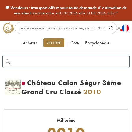
🚚
Vendeurs :
transport offert pour toute demande d’estimation de
vos vins
transmise entre le 01.07.2026 et le 31.08.2026 inclus*
Acheter
Cote
Encyclopédie
VENDRE
Château Calon Ségur 3ème
Grand Cru Classé
2010
Millésime