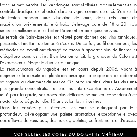
franc et petit verdot. Les vendanges sont réalisées manuellement et un
contrôle drastique est effectué dans la vigne comme au chai. S’en suit la
vinification pendant une vingtaine de jours, dont trois jours de
macération pré-fermentaire à froid. L'élevage dure de 18 à 20 mois
selon les millésimes et se fait entièrement en barriques neuves.
Le terroir de Saint-Estèphe est réputé pour donner des vins tanniques,
puissants et mettant du temps à s’ouvrir. De ce fait, au fil des années, les
méthodes de travail ont changé de façon à apporter plus de finesse et
d’équilibre dans les vins. Bien leur en a fait, la grandeur de Calon est
l'expression si élégante d'un terroir unique.
La restructuration du vignoble est en cours depuis 2006, visant à
augmenter la densité de plantation ainsi que la proportion de cabernet
sauvignon au détriment du merlot. On retrouve ainsi dans les vins une
plus grande concentration et une maturité exceptionnelle. Assurément
taillé pour la garde, ses notes plus délicates permettent cependant à ce
nectar de se déguster dès 10 ans selon les millésimes.
Dans les années plus récentes, les vins se distinguent par leur
profondeur, développant une palette aromatique exceptionnelle avec
des effluves de sous-bois, des notes graphites, de fruits noirs et d'épices.
CONSULTER LES COTES DU DOMAINE CHÂTEAU