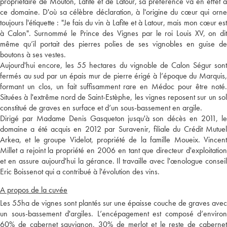
propriétaire de Mouton, Lafite et de Latour, sa préférence va en effet à
ce domaine. D'où sa célèbre déclaration, à l'origine du cœur qui orne
toujours l'étiquette : "Je fais du vin à Lafite et à Latour, mais mon cœur est
à Calon". Surnommé le Prince des Vignes par le roi Louis XV, on dit
même qu’il portait des pierres polies de ses vignobles en guise de
boutons à ses vestes.
Aujourd'hui encore, les 55 hectares du vignoble de Calon Ségur sont
fermés au sud par un épais mur de pierre érigé à l’époque du Marquis,
formant un clos, un fait suffisamment rare en Médoc pour être noté.
Situées à l'extrême nord de Saint-Estèphe, les vignes reposent sur un sol
constitué de graves en surface et d’un sous-bassement en argile.
Dirigé par Madame Denis Gasqueton jusqu'à son décès en 2011, le
domaine a été acquis en 2012 par Suravenir, filiale du Crédit Mutuel
Arkea, et le groupe Videlot, propriété de la famille Moueix. Vincent
Millet a rejoint la propriété en 2006 en tant que directeur d'exploitation
et en assure aujourd'hui la gérance. Il travaille avec l'œnologue conseil
Eric Boissenot qui a contribué à l'évolution des vins.
A propos de la cuvée
Les 55ha de vignes sont plantés sur une épaisse couche de graves avec
un sous-bassement d'argiles. L’encépagement est composé d’environ
60% de cabernet sauvignon, 30% de merlot et le reste de cabernet