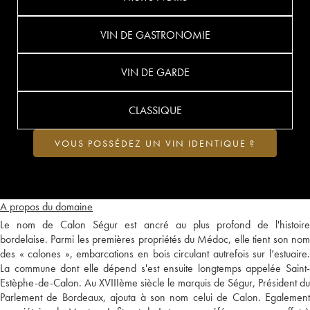
VIN DE GASTRONOMIE
VIN DE GARDE
CLASSIQUE
VOUS POSSÉDEZ UN VIN IDENTIQUE ?
A propos du domaine
Le nom de Calon Ségur est ancré au plus profond de l'histoire
bordelaise. Parmi les premières propriétés du Médoc, elle tient son nom
des « calones », embarcations en bois circulant autrefois sur l’estuaire.
La commune dont elle dépend s'est ensuite longtemps appelée Saint-
Estèphe-de-Calon. Au XVIIIème siècle le marquis de Ségur, Président du
Parlement de Bordeaux, ajouta à son nom celui de Calon. Egalement