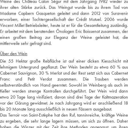
Weine des Château Calon Ségur mit dem Jahrgang 1982 wieder zu
ihrer alten Stärke zurück. Das Weingut wurde bis zu ihrem Tod von
Madame Capbern Gasqueton geleitet und dann 2012 von Suravenir
erworben, einer Tochtergesellschaft der Crédit Mutuel. 2006 wurde
Vincent Millet Betriebsleiter, heute ist er für die Gesamtleitung zuständig.
Er arbeitet mit dem beratenden Önologen Eric Boissenot zusammen, der
einen großen Beitrag zur Eleganz der Weine geleistet hat, die
mittlerweile sehr gefragt sind.
Über den Wein
Die 55 Hektar große Rebfläche ist auf einer dicken Kiesschicht mit
lehmigem Untergrund gepflanzt. Der Wein besteht zu etwa 60 % aus
Cabernet Sauvignon, 30 % Merlot und der Rest setzt sich aus Cabernet
Franc und Petit Verdot zusammen. Die Trauben werden
selbstverständlich von Hand geerntet. Sowohl im Weinberg als auch im
Keller werden strenge Kontrollen durchgeführt. Der Wein wird dann
etwa 20 Tage lang vinifiziert, davon sind drei Tage der Kaltmazeration
vor der Gärung gewidmet. Je nach Jahrgang wird er anschließend 18
bis 20 Monate lang ausschließlich in neuen Fässern ausgebaut.
Das Terroir von Saint-Estèphe hat den Ruf, tanninreiche, kräftige Weine
zu ergeben, die sehr lange lagern müssen, um sich zu öffnen. Daher
haben die Winzer mit der Zeit ihre Methoden angepasst, um ihren