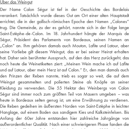
Über das Weingut
Der Name Calon Ségur ist tief in der Geschichte des Bordelais
verankert. Tatsächlich wurde dieses Gut am Ort einer alten Hauptstadt
errichtet, die in der gallisch-römischen Epoche den Namen „Calones“
trug. Die Gemeinde, zu der es gehört, nannte sich in der Folge lange
Saint-Estèphe-de-Calon. Im 18. Jahrhundert hängte der Marquis de
Ségur, Präsident des Parlaments von Bordeaux, seinen Namen an
„Calon“ an. Ihm gehören damals auch Mouton, Lafite und Latour, aber
seine Vorliebe gilt diesem Weingut, das er bei seiner Heirat erhalten
hat. Daher sein berühmter Ausspruch, auf den das Herz zurückgeht, das
noch heute die Weinetiketten ziert: „Meinen Wein mache ich auf Lafite
und auf Latour, aber mein Herz ist auf Calon.“ Er, den man damals auch
den Prinzen der Reben nannte, trieb es sogar so weit, die auf dem
Weingut gesammelten und polierten Steine als Knöpfe an seiner
Kleidung zu verwenden. Die 55 Hektar des Weinbergs von Calon
Ségur sind immer noch zum größten Teil von Mauern umgeben – was
heute in Bordeaux selten genug ist, um eine Erwähnung zu verdienen.
Die Reben gedeihen im äußersten Norden von Saint-Estèphe in leichter
Hanglage, auf einem Boden aus sandigem Kies und Kalksteinfelsen. Bis
Anfang der 60er Jahre entstanden hier zahlreiche Jahrgänge von
außerordentlicher Qualität. Nach einer schwierigeren Phase fanden die