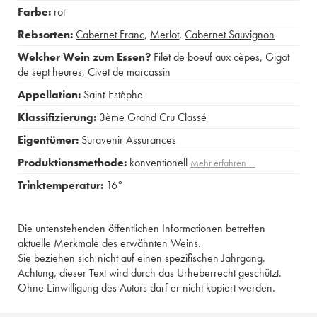
Farbe:
rot
Rebsorten:
Cabernet Franc
,
Merlot
,
Cabernet Sauvignon
Welcher Wein zum Essen?
Filet de boeuf aux cèpes
,
Gigot
de sept heures
,
Civet de marcassin
Appellation:
Saint-Estèphe
Klassifizierung:
3ème Grand Cru Classé
Eigentümer:
Suravenir Assurances
Produktionsmethode:
konventionell
Mehr erfahren …
Trinktemperatur:
16°
Die untenstehenden öffentlichen Informationen betreffen
aktuelle Merkmale des erwähnten Weins.
Sie beziehen sich nicht auf einen spezifischen Jahrgang.
Achtung, dieser Text wird durch das Urheberrecht geschützt.
Ohne Einwilligung des Autors darf er nicht kopiert werden.