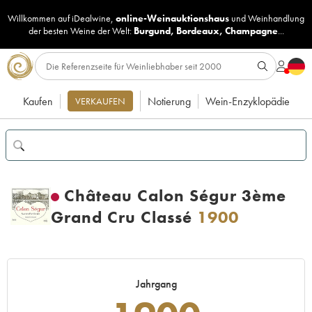
Willkommen auf iDealwine,
online-Weinauktionshaus
und
Weinhandlung
der besten Weine der Welt:
Burgund
,
Bordeaux
,
Champagne
...
Kaufen
Notierung
Wein-Enzyklopädie
VERKAUFEN
Château Calon Ségur 3ème
Grand Cru Classé
1900
Jahrgang