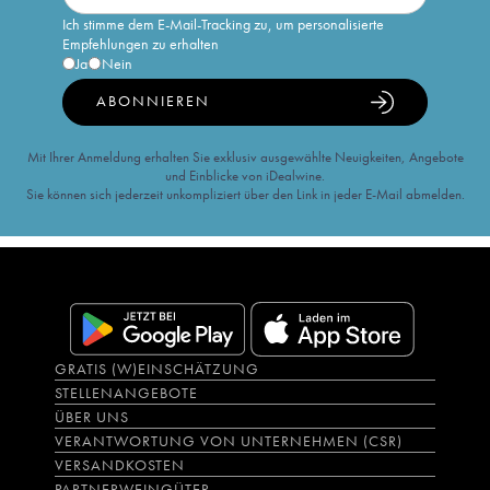
Ich stimme dem E-Mail-Tracking zu, um personalisierte
Empfehlungen zu erhalten
Ja
Nein
ABONNIEREN
Mit Ihrer Anmeldung erhalten Sie exklusiv ausgewählte Neuigkeiten, Angebote
und Einblicke von iDealwine.
Sie können sich jederzeit unkompliziert über den Link in jeder E-Mail abmelden.
GRATIS (W)EINSCHÄTZUNG
STELLENANGEBOTE
ÜBER UNS
VERANTWORTUNG VON UNTERNEHMEN (CSR)
VERSANDKOSTEN
PARTNERWEINGÜTER