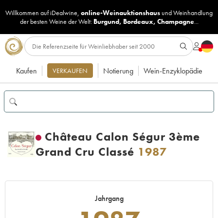
Willkommen auf iDealwine,
online-Weinauktionshaus
und
Weinhandlung
der besten Weine der Welt:
Burgund
,
Bordeaux
,
Champagne
...
Kaufen
Notierung
Wein-Enzyklopädie
VERKAUFEN
Château Calon Ségur 3ème
Grand Cru Classé
1987
Jahrgang