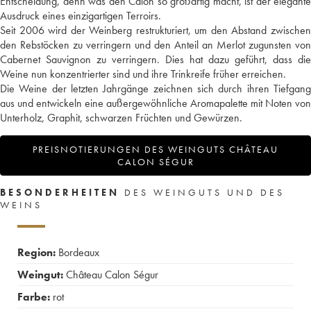
Entscheidung, denn was den Calon so großartig macht, ist der elegante
Ausdruck eines einzigartigen Terroirs.
Seit 2006 wird der Weinberg restrukturiert, um den Abstand zwischen
den Rebstöcken zu verringern und den Anteil an Merlot zugunsten von
Cabernet Sauvignon zu verringern. Dies hat dazu geführt, dass die
Weine nun konzentrierter sind und ihre Trinkreife früher erreichen.
Die Weine der letzten Jahrgänge zeichnen sich durch ihren Tiefgang
aus und entwickeln eine außergewöhnliche Aromapalette mit Noten von
Unterholz, Graphit, schwarzen Früchten und Gewürzen.
PREISNOTIERUNGEN DES WEINGUTS CHÂTEAU
CALON SÉGUR
BESONDERHEITEN
DES WEINGUTS UND DES
WEINS
Region:
Bordeaux
Weingut:
Château Calon Ségur
Farbe:
rot