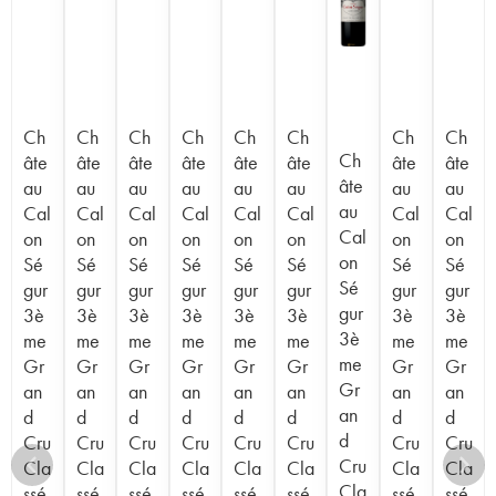
Ch
Ch
Ch
Ch
Ch
Ch
Ch
Ch
Ch
âte
âte
âte
âte
âte
âte
âte
âte
âte
au
au
au
au
au
au
au
au
au
Cal
Cal
Cal
Cal
Cal
Cal
Cal
Cal
Cal
on
on
on
on
on
on
on
on
on
Sé
Sé
Sé
Sé
Sé
Sé
Sé
Sé
Sé
gur
gur
gur
gur
gur
gur
gur
gur
gur
3è
3è
3è
3è
3è
3è
3è
3è
3è
me
me
me
me
me
me
me
me
me
Gr
Gr
Gr
Gr
Gr
Gr
Gr
Gr
Gr
an
an
an
an
an
an
an
an
an
d
d
d
d
d
d
d
d
d
Cru
Cru
Cru
Cru
Cru
Cru
Cru
Cru
Cru
Cla
Cla
Cla
Cla
Cla
Cla
Cla
Cla
Cla
ssé
ssé
ssé
ssé
ssé
ssé
ssé
ssé