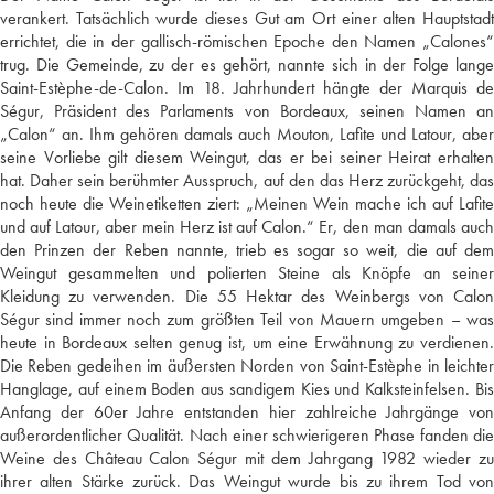
verankert. Tatsächlich wurde dieses Gut am Ort einer alten Hauptstadt
errichtet, die in der gallisch-römischen Epoche den Namen „Calones“
trug. Die Gemeinde, zu der es gehört, nannte sich in der Folge lange
Saint-Estèphe-de-Calon. Im 18. Jahrhundert hängte der Marquis de
Ségur, Präsident des Parlaments von Bordeaux, seinen Namen an
„Calon“ an. Ihm gehören damals auch Mouton, Lafite und Latour, aber
seine Vorliebe gilt diesem Weingut, das er bei seiner Heirat erhalten
hat. Daher sein berühmter Ausspruch, auf den das Herz zurückgeht, das
noch heute die Weinetiketten ziert: „Meinen Wein mache ich auf Lafite
und auf Latour, aber mein Herz ist auf Calon.“ Er, den man damals auch
den Prinzen der Reben nannte, trieb es sogar so weit, die auf dem
Weingut gesammelten und polierten Steine als Knöpfe an seiner
Kleidung zu verwenden. Die 55 Hektar des Weinbergs von Calon
Ségur sind immer noch zum größten Teil von Mauern umgeben – was
heute in Bordeaux selten genug ist, um eine Erwähnung zu verdienen.
Die Reben gedeihen im äußersten Norden von Saint-Estèphe in leichter
Hanglage, auf einem Boden aus sandigem Kies und Kalksteinfelsen. Bis
Anfang der 60er Jahre entstanden hier zahlreiche Jahrgänge von
außerordentlicher Qualität. Nach einer schwierigeren Phase fanden die
Weine des Château Calon Ségur mit dem Jahrgang 1982 wieder zu
ihrer alten Stärke zurück. Das Weingut wurde bis zu ihrem Tod von