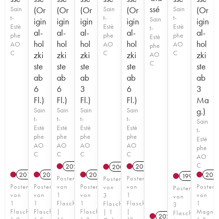
ssé
Sain
(Or
(Or
(Or
Sain
(Or
Sain
(Or
t-
t-
t-
Sain
igin
igin
igin
igin
igin
Estè
Estè
Estè
t-
al-
al-
al-
al-
al-
phe
phe
phe
Estè
hol
hol
hol
hol
hol
AO
AO
AO
phe
C
C
C
zki
zki
zki
zki
zki
AO
C
ste
ste
ste
ste
ste
ab
ab
ab
ab
ab
6
6
3
6
3
Fl.)
Fl.)
Fl.)
Fl.)
Ma
Sain
Sain
Sain
Sain
g.)
t-
t-
t-
t-
Sain
Estè
Estè
Estè
Estè
t-
phe
phe
phe
phe
Estè
AO
AO
AO
AO
phe
C
C
C
C
AO
C
2020
T
2021
T
2008
2019
2023
T
2023
T
202
1997
Posten
Posten
Posten
Posten
Posten
von
Posten
von
Posten
von
Posten
von
von
1
von
1
von
3
von
1
1
Flasche
1
Flasche
1
Flaschen
3
Flasche
Flasche
|
Flasche
|
Magnu
| 1
Flaschen
2025
T