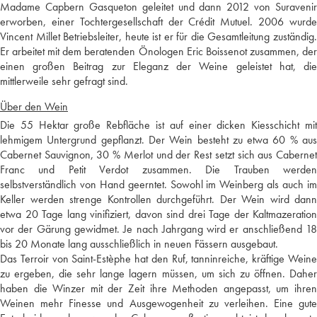
Madame Capbern Gasqueton geleitet und dann 2012 von Suravenir
erworben, einer Tochtergesellschaft der Crédit Mutuel. 2006 wurde
Vincent Millet Betriebsleiter, heute ist er für die Gesamtleitung zuständig.
Er arbeitet mit dem beratenden Önologen Eric Boissenot zusammen, der
einen großen Beitrag zur Eleganz der Weine geleistet hat, die
mittlerweile sehr gefragt sind.
Über den Wein
Die 55 Hektar große Rebfläche ist auf einer dicken Kiesschicht mit
lehmigem Untergrund gepflanzt. Der Wein besteht zu etwa 60 % aus
Cabernet Sauvignon, 30 % Merlot und der Rest setzt sich aus Cabernet
Franc und Petit Verdot zusammen. Die Trauben werden
selbstverständlich von Hand geerntet. Sowohl im Weinberg als auch im
Keller werden strenge Kontrollen durchgeführt. Der Wein wird dann
etwa 20 Tage lang vinifiziert, davon sind drei Tage der Kaltmazeration
vor der Gärung gewidmet. Je nach Jahrgang wird er anschließend 18
bis 20 Monate lang ausschließlich in neuen Fässern ausgebaut.
Das Terroir von Saint-Estèphe hat den Ruf, tanninreiche, kräftige Weine
zu ergeben, die sehr lange lagern müssen, um sich zu öffnen. Daher
haben die Winzer mit der Zeit ihre Methoden angepasst, um ihren
Weinen mehr Finesse und Ausgewogenheit zu verleihen. Eine gute