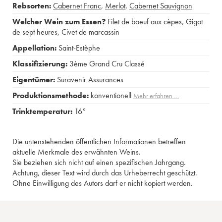
Rebsorten:
Cabernet Franc
,
Merlot
,
Cabernet Sauvignon
Welcher Wein zum Essen?
Filet de boeuf aux cèpes
,
Gigot
de sept heures
,
Civet de marcassin
Appellation:
Saint-Estèphe
Klassifizierung:
3ème Grand Cru Classé
Eigentümer:
Suravenir Assurances
Produktionsmethode:
konventionell
Mehr erfahren …
Trinktemperatur:
16°
Die untenstehenden öffentlichen Informationen betreffen
aktuelle Merkmale des erwähnten Weins.
Sie beziehen sich nicht auf einen spezifischen Jahrgang.
Achtung, dieser Text wird durch das Urheberrecht geschützt.
Ohne Einwilligung des Autors darf er nicht kopiert werden.