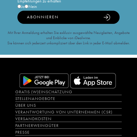
Empfehlungen zu erhalten
Ja
Nein
ABONNIEREN
Mit Ihrer Anmeldung erhalten Sie exklusiv ausgewählte Neuigkeiten, Angebote
und Einblicke von iDealwine.
Sie können sich jederzeit unkompliziert über den Link in jeder E-Mail abmelden.
GRATIS (W)EINSCHÄTZUNG
STELLENANGEBOTE
ÜBER UNS
VERANTWORTUNG VON UNTERNEHMEN (CSR)
VERSANDKOSTEN
PARTNERWEINGÜTER
PRESSE