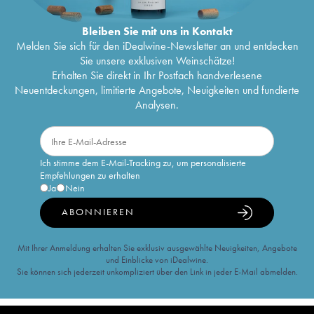
Bleiben Sie mit uns in Kontakt
Melden Sie sich für den iDealwine-Newsletter an und entdecken
Sie unsere exklusiven Weinschätze!
Erhalten Sie direkt in Ihr Postfach handverlesene
Neuentdeckungen, limitierte Angebote, Neuigkeiten und fundierte
Analysen.
Ich stimme dem E-Mail-Tracking zu, um personalisierte
Empfehlungen zu erhalten
Ja
Nein
ABONNIEREN
Mit Ihrer Anmeldung erhalten Sie exklusiv ausgewählte Neuigkeiten, Angebote
und Einblicke von iDealwine.
Sie können sich jederzeit unkompliziert über den Link in jeder E-Mail abmelden.