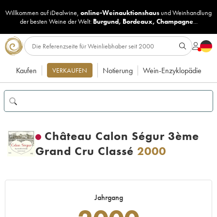
Willkommen auf iDealwine,
online-Weinauktionshaus
und
Weinhandlung
der besten Weine der Welt:
Burgund
,
Bordeaux
,
Champagne
...
Kaufen
Notierung
Wein-Enzyklopädie
VERKAUFEN
Château Calon Ségur 3ème
Grand Cru Classé
2000
Jahrgang