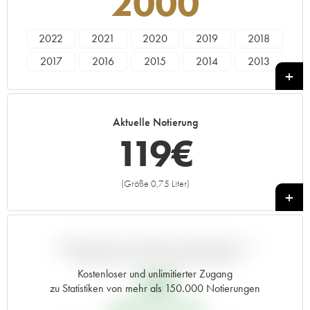
2000
2022
2021
2020
2019
2018
2017
2016
2015
2014
2013
2012
2011
2010
2009
2008
2007
2006
2005
2004
2003
Aktuelle Notierung
2002
2001
2000
1999
1998
119
€
1997
1996
1995
1994
1993
1992
1991
1990
1989
1988
(Größe 0,75 Liter)
+
1987
1986
1985
1984
1983
1982
1981
1980
1979
1978
1977
1976
1975
1974
1973
ABWEICHUNG DIESER NOTIERUNG IM
VERGLEICH ZUM PRIMEUR-PREIS
1972
1971
1970
1969
1967
Kostenloser und unlimitierter Zugang
33
€
zu Statistiken von mehr als 150.000 Notierungen
1966
1965
1964
1962
1961
PRIMEUR-PREIS 2000