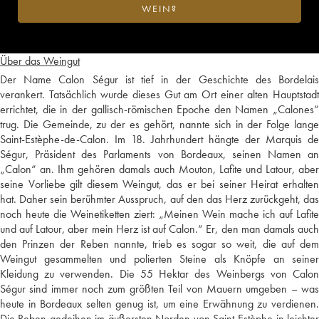
WEIN?
Über das Weingut
Der Name Calon Ségur ist tief in der Geschichte des Bordelais
verankert. Tatsächlich wurde dieses Gut am Ort einer alten Hauptstadt
errichtet, die in der gallisch-römischen Epoche den Namen „Calones“
trug. Die Gemeinde, zu der es gehört, nannte sich in der Folge lange
Saint-Estèphe-de-Calon. Im 18. Jahrhundert hängte der Marquis de
Ségur, Präsident des Parlaments von Bordeaux, seinen Namen an
„Calon“ an. Ihm gehören damals auch Mouton, Lafite und Latour, aber
seine Vorliebe gilt diesem Weingut, das er bei seiner Heirat erhalten
hat. Daher sein berühmter Ausspruch, auf den das Herz zurückgeht, das
noch heute die Weinetiketten ziert: „Meinen Wein mache ich auf Lafite
und auf Latour, aber mein Herz ist auf Calon.“ Er, den man damals auch
den Prinzen der Reben nannte, trieb es sogar so weit, die auf dem
Weingut gesammelten und polierten Steine als Knöpfe an seiner
Kleidung zu verwenden. Die 55 Hektar des Weinbergs von Calon
Ségur sind immer noch zum größten Teil von Mauern umgeben – was
heute in Bordeaux selten genug ist, um eine Erwähnung zu verdienen.
Die Reben gedeihen im äußersten Norden von Saint-Estèphe in leichter