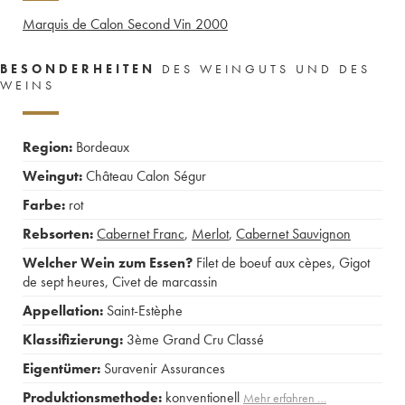
Marquis de Calon Second Vin
2000
BESONDERHEITEN
DES WEINGUTS UND DES
WEINS
Region:
Bordeaux
Weingut:
Château Calon Ségur
Farbe:
rot
Rebsorten:
Cabernet Franc
,
Merlot
,
Cabernet Sauvignon
Welcher Wein zum Essen?
Filet de boeuf aux cèpes
,
Gigot
de sept heures
,
Civet de marcassin
Appellation:
Saint-Estèphe
Klassifizierung:
3ème Grand Cru Classé
Eigentümer:
Suravenir Assurances
Produktionsmethode:
konventionell
Mehr erfahren …