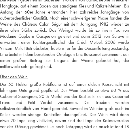
Hanglage, auf einem Boden aus sandigem Kies und Kalksteinfelsen. Bis
Anfang der 60er Jahre entstanden hier zahlreiche Jahrgänge von
außerordentlicher Qualität. Nach einer schwierigeren Phase fanden die
Weine des Château Calon Ségur mit dem Jahrgang 1982 wieder zu
ihrer alten Stärke zurück. Das Weingut wurde bis zu ihrem Tod von
Madame Capbern Gasqueton geleitet und dann 2012 von Suravenir
erworben, einer Tochtergesellschaft der Crédit Mutuel. 2006 wurde
Vincent Millet Betriebsleiter, heute ist er für die Gesamtleitung zuständig.
Er arbeitet mit dem beratenden Önologen Eric Boissenot zusammen, der
einen großen Beitrag zur Eleganz der Weine geleistet hat, die
mittlerweile sehr gefragt sind.
Über den Wein
Die 55 Hektar große Rebfläche ist auf einer dicken Kiesschicht mit
lehmigem Untergrund gepflanzt. Der Wein besteht zu etwa 60 % aus
Cabernet Sauvignon, 30 % Merlot und der Rest setzt sich aus Cabernet
Franc und Petit Verdot zusammen. Die Trauben werden
selbstverständlich von Hand geerntet. Sowohl im Weinberg als auch im
Keller werden strenge Kontrollen durchgeführt. Der Wein wird dann
etwa 20 Tage lang vinifiziert, davon sind drei Tage der Kaltmazeration
vor der Gärung gewidmet. Je nach Jahrgang wird er anschließend 18