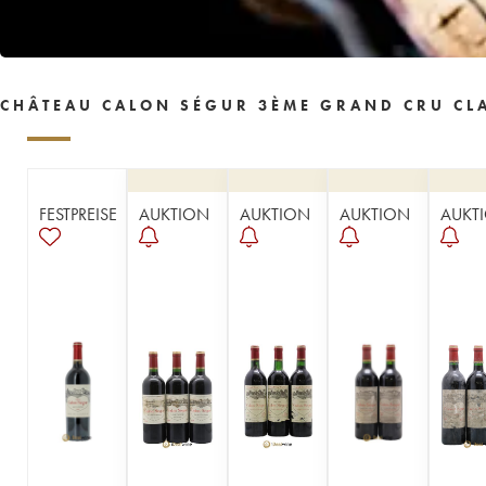
1955
1954
1953
1952
1950
1949
1948
1947
1945
1944
1943
1942
1941
1940
1939
CHÂTEAU CALON SÉGUR 3ÈME GRAND CRU CLA
1938
1937
1934
1933
1931
1929
1928
1926
1924
1918
1916
1904
1900
----
FESTPREISE
AUKTION
AUKTION
AUKTION
AUKT