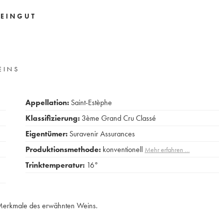
EINGUT
EINS
Appellation:
Saint-Estèphe
Klassifizierung:
3ème Grand Cru Classé
Eigentümer:
Suravenir Assurances
Produktionsmethode:
konventionell
Mehr erfahren …
Trinktemperatur:
16°
e Merkmale des erwähnten Weins.