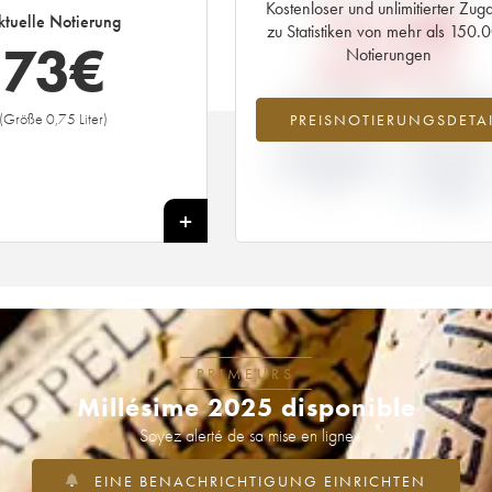
Kostenloser und unlimitierter Zug
114,24
€
ktuelle Notierung
zu Statistiken von mehr als 150.
73
€
Notierungen
PRIMEUR-PREIS 2021
-36.39%
+4.62
(Größe 0,75 Liter)
PREISNOTIERUNGSDETAI
ABWEICHUNG DER
ABWEICHUN
NOTIERUNG
PRIMEUR-PRE
AKTUELL/PRIMEUR-
NACH
PREIS
JAHRGANG 20
/ 2020
+
PRIMEURS
Millésime 2025 disponible
Soyez alerté de sa mise en ligne
EINE BENACHRICHTIGUNG EINRICHTEN