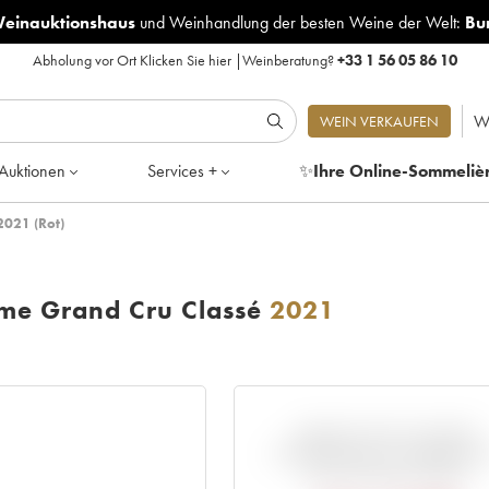
Weinauktionshaus
und
Weinhandlung der besten Weine der Welt:
Bu
Abholung vor Ort
Klicken Sie hier
|
Weinberatung?
+33 1 56 05 86 10
W
WEIN VERKAUFEN
Auktionen
Services +
✨
Ihre Online-Sommeliè
2021 (Rot)
me Grand Cru Classé
2021
ABWEICHUNG DIESER
NOTIERUNG IM VERGLEIC
ZUM PRIMEUR-PREIS