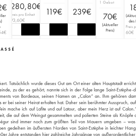
1 Gebot
280,80
€
2
€
1
119
€
239
€
70
€
Preis pro Einheit
ller
(
Aktua
93,60
€
s
)
des 
(
Aktueller
o
Preis p
Preis
)
54
€
60
€
LASSÉ
rt. Tatsächlich wurde dieses Gut am Ort einer alten Hauptstadt errichte
de, zu der es gehört, nannte sich in der Folge lange Saint-Estèphe-
rlaments von Bordeaux, seinen Namen an „Calon“ an. Ihm gehören dam
as er bei seiner Heirat erhalten hat. Daher sein berühmter Ausspruch, au
in mache ich auf Lafite und auf Latour, aber mein Herz ist auf Calon.
it, die auf dem Weingut gesammelten und polierten Steine als Knöpfe 
Ségur sind immer noch zum größten Teil von Mauern umgeben – was 
ben gedeihen im äußersten Norden von Saint-Estèphe in leichter Hang
0er Jahre entstanden hier zahlreiche Jahrgänge von außerordentlicher 