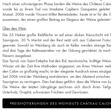
Nach einer schwierigeren Phase fanden die Weine des Château Calon 
wurde bis zu ihrem Tod von Madame Capbern Gasqueton geleitet u
Mutuel. 2006 wurde Vincent Millet Betriebsleiter, heute ist er für di
zusammen, der einen großen Beitrag zur Eleganz der Weine geleistet hat
Über den Wein
Die 55 Hektar große Rebfläche ist auf einer dicken Kiesschicht mi
Sauvignon, 30 % Merlot und der Rest setzt sich aus Cabernet Fran
geerntet. Sowohl im Weinberg als auch im Keller werden strenge Kon
sind drei Tage der Kaltmazeration vor der Gärung gewidmet. Je nach
Fässern ausgebaut.
Das Terroir von Saint-Estèphe hat den Ruf, tanninreiche, kräftige We
Winzer mit der Zeit ihre Methoden angepasst, um ihren Weinen meh
den Calon so großartig macht, ist der elegante Ausdruck eines einzigart
Seit 2006 wird der Weinberg restrukturiert, um den Abstand zwischen
Sauvignon zu verringern. Dies hat dazu geführt, dass die Weine nun kon
Die Weine der letzten Jahrgänge zeichnen sich durch ihren Tief
Unterholz, Graphit, schwarzen Früchten und Gewürzen.
PREISNOTIERUNGEN DES WEINGUTS CHÂTEAU CALO