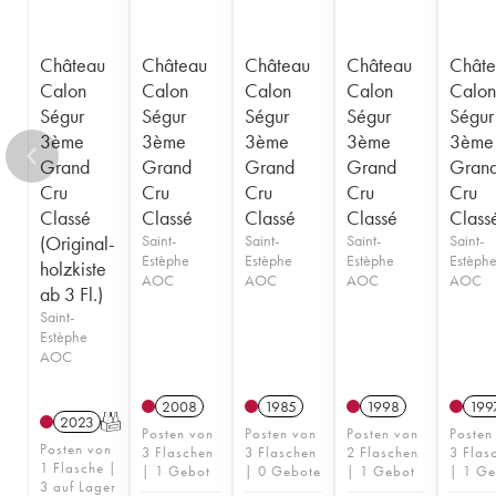
Château
Château
Château
Château
Châte
Calon
Calon
Calon
Calon
Calon
Ségur
Ségur
Ségur
Ségur
Ségur
3ème
3ème
3ème
3ème
3ème
Grand
Grand
Grand
Grand
Gran
Cru
Cru
Cru
Cru
Cru
Classé
Classé
Classé
Classé
Class
(Original-
Saint-
Saint-
Saint-
Saint-
Estèphe
Estèphe
Estèphe
Estèph
holzkiste
AOC
AOC
AOC
AOC
ab 3 Fl.)
Saint-
Estèphe
AOC
2008
1985
1998
199
2023
T
Posten von
Posten von
Posten von
Posten
Posten von
3 Flaschen
3 Flaschen
2 Flaschen
3 Flas
1 Flasche |
| 1 Gebot
| 0 Gebote
| 1 Gebot
| 1 Ge
3 auf Lager