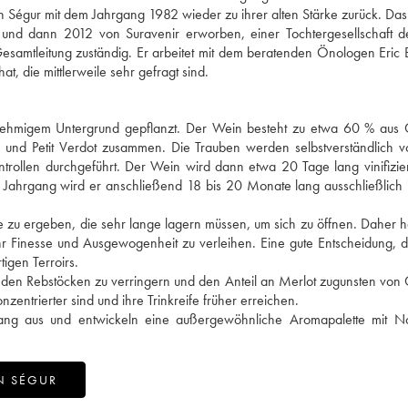
Ségur mit dem Jahrgang 1982 wieder zu ihrer alten Stärke zurück. Da
nd dann 2012 von Suravenir erworben, einer Tochtergesellschaft de
e Gesamtleitung zuständig. Er arbeitet mit dem beratenden Önologen Eric 
, die mittlerweile sehr gefragt sind.
t lehmigem Untergrund gepflanzt. Der Wein besteht zu etwa 60 % aus
c und Petit Verdot zusammen. Die Trauben werden selbstverständlich 
trollen durchgeführt. Der Wein wird dann etwa 20 Tage lang vinifizie
 Jahrgang wird er anschließend 18 bis 20 Monate lang ausschließlich
ine zu ergeben, die sehr lange lagern müssen, um sich zu öffnen. Daher 
r Finesse und Ausgewogenheit zu verleihen. Eine gute Entscheidung, 
igen Terroirs.
 den Rebstöcken zu verringern und den Anteil an Merlot zugunsten von
zentrierter sind und ihre Trinkreife früher erreichen.
gang aus und entwickeln eine außergewöhnliche Aromapalette mit N
N SÉGUR