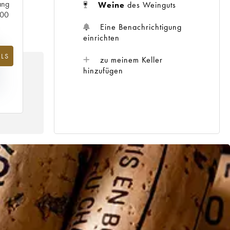
ang
Weine
des Weinguts
000
Eine Benachrichtigung
einrichten
%
LS
zu meinem Keller
G
hinzufügen
IS
21