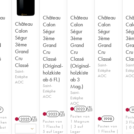
au
Château
Château
Château
Châ
Château
Calon
Calon
Calon
Cal
Calon
Ségur
Ségur
Ségur
Ség
Ségur
3ème
3ème
3ème
3è
3ème
d
Grand
Grand
Grand
Gra
Grand
Cru
Cru
Cru
Cru
Cru
é
Classé
Classé
Classé
Cla
Classé
(Original-
(Original-
Saint-
Saint
e
Estèphe
Estè
Saint-
holzkiste
holzkiste
AOC
AO
Estèphe
ab 6 Fl.)
ab 3
AOC
Saint-
Mag.)
Estèphe
Saint-
AOC
Estèphe
AOC
2023
T
7
1
2023
T
Posten von
 von
Post
1998
2025
T
Posten von
1 Magnum
chen
3 Fl
Posten von
1 Flasche |
| 3 auf
bot
| 0 
1 Flasche |
5 auf Lager
Lager