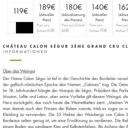
189
€
180
€
140
€
16
119
€
(
Aktueller
(
Aktualisierung
(
Aktueller
(
Aktue
Preis
)
des Preises
)
Preis
)
Prei
Preis pro
Preis pro Einheit
Preis pro
Preis pr
63
€
60
€
70
€
Einheit
Einheit
Einheit
CHÂTEAU CALON SÉGUR 3ÈME GRAND CRU C
INFORMATIONEN
Über das Weingut
Der Name Calon Ségur ist tief in der Geschichte des Bordelais veranke
der gallisch-römischen Epoche den Namen „Calones“ trug. Die Gemein
Im 18. Jahrhundert hängte der Marquis de Ségur, Präsident des Pa
Mouton, Lafite und Latour, aber seine Vorliebe gilt diesem Weingut, d
Herz zurückgeht, das noch heute die Weinetiketten ziert: „Meinen We
man damals auch den Prinzen der Reben nannte, trieb es sogar so we
Kleidung zu verwenden. Die 55 Hektar des Weinbergs von Calon 
Bordeaux selten genug ist, um eine Erwähnung zu verdienen. Die Re
einem Boden aus sandigem Kies und Kalksteinfelsen. Bis Anfang der 6