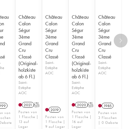
teau
Château
Château
Château
Château
on
Calon
Calon
Calon
Calon
ur
Ségur
Ségur
Ségur
Ségur
me
3ème
3ème
3ème
3ème
nd
Grand
Grand
Grand
Grand
Cru
Cru
Cru
Cru
ssé
Classé
Classé
Classé
Classé
-
(Original-
Saint-
(Original-
Saint-
phe
Estèphe
Estèphe
holzkiste
holzkiste
C
AOC
AOC
ab 6 Fl.)
ab 6 Fl.)
Saint-
Saint-
Estèphe
Estèphe
AOC
AOC
2021
T
2020
T
999
1985
2019
Posten von
Posten von
en von
Posten von
1 Flasche |
Posten von
1 Flasche |
aschen
3 Flaschen
13 auf
1 Flasche |
16 auf
Gebote
| 0 Gebote
Lager
9 auf Lager
Lager