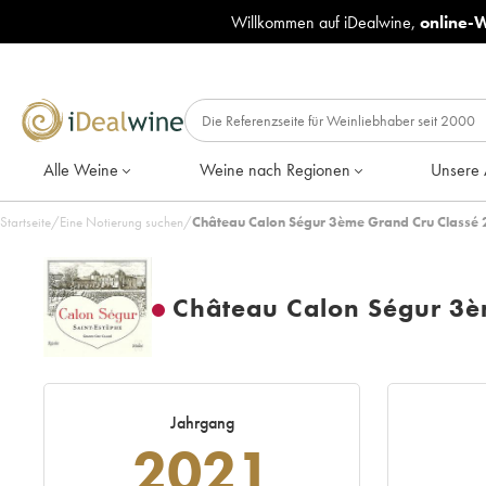
Willkommen auf iDealwine,
online-
Alle Weine
Weine nach Regionen
Unsere 
Startseite
/
Eine Notierung suchen
/
Château Calon Ségur 3ème Grand Cru Classé 
Château Calon Ségur 3è
Jahrgang
2021