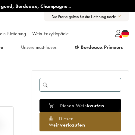
rgund
,
Bordeaux
,
Champagne
...
Die Preise gelten für die Lieferung nach:
ein-Notierung
Wein-Enzyklopädie
re
Unsere must-haves
🍇
Bordeaux Primeurs
Diesen Wein
kaufen
Diesen
Wein
verkaufen
H