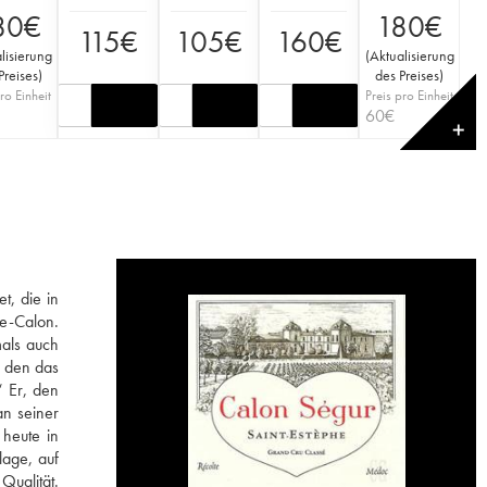
80
€
180
€
115
€
105
€
160
€
lisierung
(
Aktualisierung
Preises
)
des Preises
)
ro Einheit
Preis pro Einheit
60
€
✕
t, die in
de-Calon.
als auch
f den das
“ Er, den
an seiner
heute in
lage, auf
Qualität.