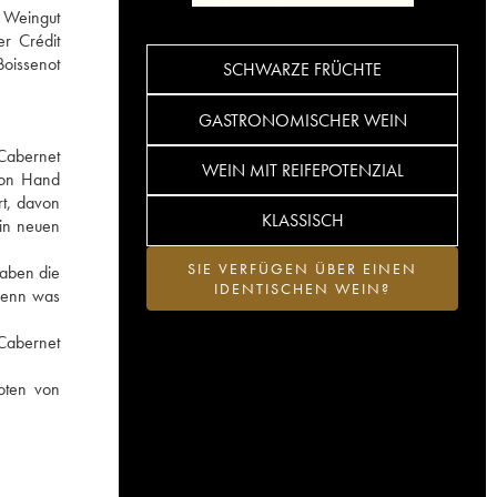
s Weingut
r Crédit
Boissenot
SCHWARZE FRÜCHTE
GASTRONOMISCHER WEIN
 Cabernet
WEIN MIT REIFEPOTENZIAL
von Hand
rt, davon
KLASSISCH
 in neuen
SIE VERFÜGEN ÜBER EINEN
haben die
IDENTISCHEN WEIN?
denn was
 Cabernet
oten von