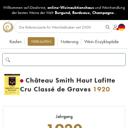
Willkommen auf iDealwine,
online-Weinauktionshaus
und
Weinhandlung
der besten Weine der Welt:
Burgund
,
Bordeaux
,
Champagne
...
Kaufen
Notierung
Wein-Enzyklopädie
VERKAUFEN
Château Smith Haut Lafitte
Cru Classé de Graves
1920
Jahrgang