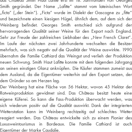
das Château Smith Haut Lafitte erst im 18. Jahrhundert von Georges
Smith gegründet. Der Name „Lafitte“ stammt vom lateinischen Wort
„ficta“ („der Stein“). „Ficta“ wurde im Dialekt der Gascogne zu „fitte“
und bezeichnete einen kiesigen Hügel, ähnlich dem, auf dem sich der
Weinberg befindet. Georges Smith entschied sich aufgrund der
hervorragenden Qualität seiner Weine für den Export nach England.
Sehr zur Freude der zahlreichen Liebhaber des „New French Claret“.
Im Laufe der nächsten zwei Jahrhunderte wechselten die Besitzer
mehrfach, was sich negativ auf die Qualität der Weine auswirkte. 1990
übernahm die Familie Cathiard das Weingut und verlieh der Produktion
neuen Schwung. Smith Haut Lafitte konnte mit dem folgenden Jahrgang
an seinen einstigen Glanz anknüpfen. Die Käufer stammen zumeist aus
dem Ausland, da die Eigentümer weiterhin auf den Export setzen, der
dem Gründer so am Herzen lag.
Der Weinberg hat eine Fläche von 56 Hektar, wovon 45 Hektar der
Rotweinproduktion gewidmet sind. Das Château besitzt heute eine
eigene Küferei. So kann die Fass-Produktion überwacht werden, was
sich wiederum positiv auf die Qualität auswirkt. Dank der integrierten
Wetterstation kann im Weinberg rechtzeitig auf schlechtes Wetter
reagiert werden. Das Château entwickelte sich zu einem Pionier des
Luxusweintourismus in Bordeaux. Die Familie Cathiard ist auch
Eigentümer der Marke Caudalie.