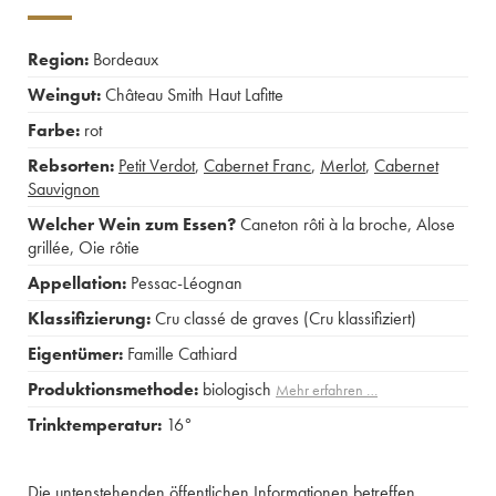
Region:
Bordeaux
Weingut:
Château Smith Haut Lafitte
Farbe:
rot
Rebsorten:
Petit Verdot
,
Cabernet Franc
,
Merlot
,
Cabernet
Sauvignon
Welcher Wein zum Essen?
Caneton rôti à la broche
,
Alose
grillée
,
Oie rôtie
Appellation:
Pessac-Léognan
Klassifizierung:
Cru classé de graves (Cru klassifiziert)
Eigentümer:
Famille Cathiard
Produktionsmethode:
biologisch
Mehr erfahren …
Trinktemperatur:
16°
Die untenstehenden öffentlichen Informationen betreffen