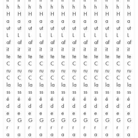
h
h
h
h
h
h
h
h
h
h
h
h
H
H
H
H
H
H
H
H
H
H
H
H
a
a
a
a
a
a
a
a
a
a
a
a
ut
ut
ut
ut
ut
ut
ut
ut
ut
ut
ut
ut
L
L
L
L
L
L
L
L
L
L
L
L
af
af
af
af
af
af
af
af
af
af
af
af
it
it
it
it
it
it
it
it
it
it
it
it
te
te
te
te
te
te
te
te
te
te
te
te
C
C
C
C
C
C
C
C
C
C
C
C
ru
ru
ru
ru
ru
ru
ru
ru
ru
ru
ru
ru
C
C
C
C
C
C
C
C
C
C
C
C
la
la
la
la
la
la
la
la
la
la
la
la
ss
ss
ss
ss
ss
ss
ss
ss
ss
ss
ss
ss
é
é
é
é
é
é
é
é
é
é
é
é
d
d
d
d
d
d
d
d
d
d
d
d
e
e
e
e
e
e
e
e
e
e
e
e
G
G
G
G
G
G
G
G
G
G
G
G
r
r
r
r
r
r
r
r
r
r
r
r
a
a
a
a
a
a
a
a
a
a
a
a