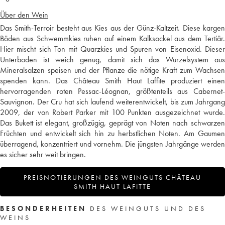
Über den Wein
Das Smith-Terroir besteht aus Kies aus der Günz-Kaltzeit. Diese kargen
Böden aus Schwemmkies ruhen auf einem Kalksockel aus dem Tertiär.
Hier mischt sich Ton mit Quarzkies und Spuren von Eisenoxid. Dieser
Unterboden ist weich genug, damit sich das Wurzelsystem aus
Mineralsalzen speisen und der Pflanze die nötige Kraft zum Wachsen
spenden kann. Das Château Smith Haut Laffite produziert einen
hervorragenden roten Pessac-Léognan, größtenteils aus Cabernet-
Sauvignon. Der Cru hat sich laufend weiterentwickelt, bis zum Jahrgang
2009, der von Robert Parker mit 100 Punkten ausgezeichnet wurde.
Das Bukett ist elegant, großzügig, geprägt von Noten nach schwarzen
Früchten und entwickelt sich hin zu herbstlichen Noten. Am Gaumen
überragend, konzentriert und vornehm. Die jüngsten Jahrgänge werden
es sicher sehr weit bringen.
PREISNOTIERUNGEN DES WEINGUTS CHÂTEAU
SMITH HAUT LAFITTE
BESONDERHEITEN
DES WEINGUTS UND DES
WEINS