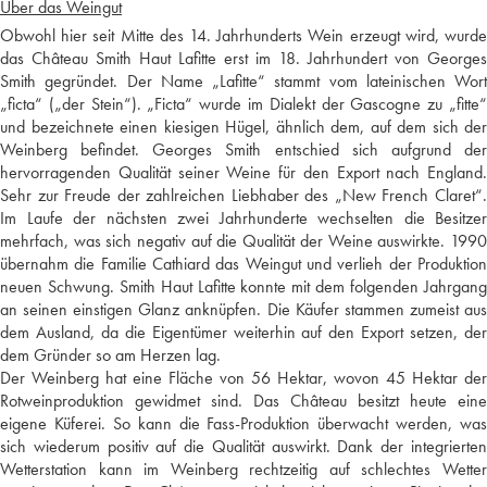
Über das Weingut
Obwohl hier seit Mitte des 14. Jahrhunderts Wein erzeugt wird, wurde
das Château Smith Haut Lafitte erst im 18. Jahrhundert von Georges
Smith gegründet. Der Name „Lafitte“ stammt vom lateinischen Wort
„ficta“ („der Stein“). „Ficta“ wurde im Dialekt der Gascogne zu „fitte“
und bezeichnete einen kiesigen Hügel, ähnlich dem, auf dem sich der
Weinberg befindet. Georges Smith entschied sich aufgrund der
hervorragenden Qualität seiner Weine für den Export nach England.
Sehr zur Freude der zahlreichen Liebhaber des „New French Claret“.
Im Laufe der nächsten zwei Jahrhunderte wechselten die Besitzer
mehrfach, was sich negativ auf die Qualität der Weine auswirkte. 1990
übernahm die Familie Cathiard das Weingut und verlieh der Produktion
neuen Schwung. Smith Haut Lafitte konnte mit dem folgenden Jahrgang
an seinen einstigen Glanz anknüpfen. Die Käufer stammen zumeist aus
dem Ausland, da die Eigentümer weiterhin auf den Export setzen, der
dem Gründer so am Herzen lag.
Der Weinberg hat eine Fläche von 56 Hektar, wovon 45 Hektar der
Rotweinproduktion gewidmet sind. Das Château besitzt heute eine
eigene Küferei. So kann die Fass-Produktion überwacht werden, was
sich wiederum positiv auf die Qualität auswirkt. Dank der integrierten
Wetterstation kann im Weinberg rechtzeitig auf schlechtes Wetter