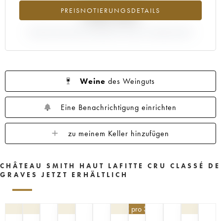
1960
1959
1958
1957
1956
PREISNOTIERUNGSDETAILS
+500.36%
1955
1953
1952
1950
1949
ABWEICHUNG DER NOTIERUNG AKTUELL/PRIMEUR-PREIS
1947
1945
1920
1878
Weine
des Weinguts
Eine Benachrichtigung einrichten
zu meinem Keller hinzufügen
CHÂTEAU SMITH HAUT LAFITTE CRU CLASSÉ DE
GRAVES JETZT ERHÄLTLICH
148,50
€
pro 3 | -10%