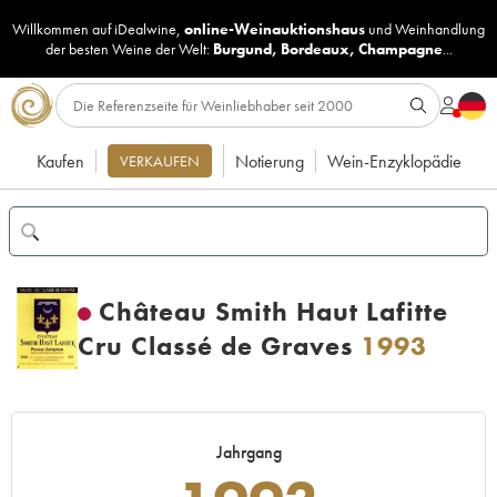
Willkommen auf iDealwine,
online-Weinauktionshaus
und
Weinhandlung
der besten Weine der Welt:
Burgund
,
Bordeaux
,
Champagne
...
Kaufen
Notierung
Wein-Enzyklopädie
VERKAUFEN
Château Smith Haut Lafitte
Cru Classé de Graves
1993
Jahrgang