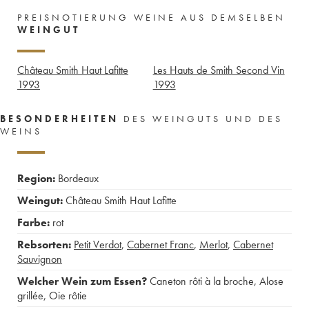
PREISNOTIERUNG WEINE AUS DEMSELBEN
WEINGUT
Château Smith Haut Lafitte
Les Hauts de Smith Second Vin
1993
1993
BESONDERHEITEN
DES WEINGUTS UND DES
WEINS
Region:
Bordeaux
Weingut:
Château Smith Haut Lafitte
Farbe:
rot
Rebsorten:
Petit Verdot
,
Cabernet Franc
,
Merlot
,
Cabernet
Sauvignon
Welcher Wein zum Essen?
Caneton rôti à la broche
,
Alose
grillée
,
Oie rôtie