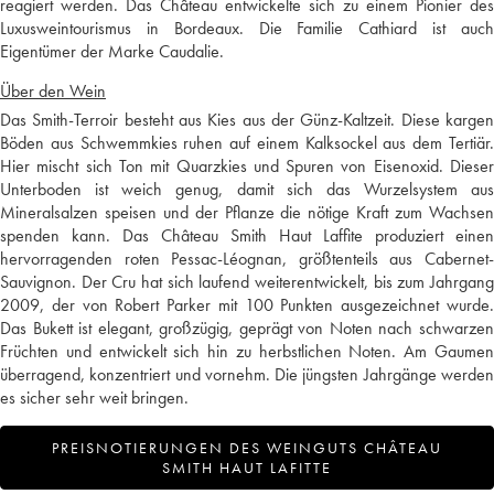
reagiert werden. Das Château entwickelte sich zu einem Pionier des
Luxusweintourismus in Bordeaux. Die Familie Cathiard ist auch
Eigentümer der Marke Caudalie.
Über den Wein
Das Smith-Terroir besteht aus Kies aus der Günz-Kaltzeit. Diese kargen
Böden aus Schwemmkies ruhen auf einem Kalksockel aus dem Tertiär.
Hier mischt sich Ton mit Quarzkies und Spuren von Eisenoxid. Dieser
Unterboden ist weich genug, damit sich das Wurzelsystem aus
Mineralsalzen speisen und der Pflanze die nötige Kraft zum Wachsen
spenden kann. Das Château Smith Haut Laffite produziert einen
hervorragenden roten Pessac-Léognan, größtenteils aus Cabernet-
Sauvignon. Der Cru hat sich laufend weiterentwickelt, bis zum Jahrgang
2009, der von Robert Parker mit 100 Punkten ausgezeichnet wurde.
Das Bukett ist elegant, großzügig, geprägt von Noten nach schwarzen
Früchten und entwickelt sich hin zu herbstlichen Noten. Am Gaumen
überragend, konzentriert und vornehm. Die jüngsten Jahrgänge werden
es sicher sehr weit bringen.
PREISNOTIERUNGEN DES WEINGUTS CHÂTEAU
SMITH HAUT LAFITTE