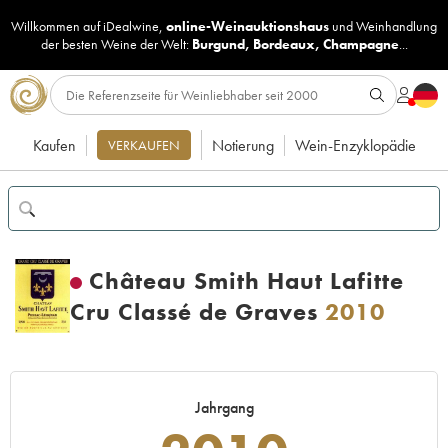
Willkommen auf iDealwine,
online-Weinauktionshaus
und
Weinhandlung
der besten Weine der Welt:
Burgund
,
Bordeaux
,
Champagne
...
Kaufen
Notierung
Wein-Enzyklopädie
VERKAUFEN
Château Smith Haut Lafitte
Cru Classé de Graves
2010
Jahrgang