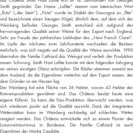
das Château Smith Haut Lafitte erst im 18. Jahrhundert von Georges
Smith gegründet. Der Name „Lafitte“ stammt vom lateinischen Wort
„ficta“ („der Stein“). „Ficta“ wurde im Dialekt der Gascogne zu „fitte“
und bezeichnete einen kiesigen Hügel, ähnlich dem, auf dem sich der
Weinberg befindet. Georges Smith entschied sich aufgrund der
hervorragenden Qualität seiner Weine für den Export nach England.
Sehr zur Freude der zahlreichen Liebhaber des „New French Claret“.
Im Laufe der nächsten zwei Jahrhunderte wechselten die Besitzer
mehrfach, was sich negativ auf die Qualität der Weine auswirkte. 1990
übernahm die Familie Cathiard das Weingut und verlieh der Produktion
neuen Schwung. Smith Haut Lafitte konnte mit dem folgenden Jahrgang
an seinen einstigen Glanz anknüpfen. Die Käufer stammen zumeist aus
dem Ausland, da die Eigentümer weiterhin auf den Export setzen, der
dem Gründer so am Herzen lag.
Der Weinberg hat eine Fläche von 56 Hektar, wovon 45 Hektar der
Rotweinproduktion gewidmet sind. Das Château besitzt heute eine
eigene Küferei. So kann die Fass-Produktion überwacht werden, was
sich wiederum positiv auf die Qualität auswirkt. Dank der integrierten
Wetterstation kann im Weinberg rechtzeitig auf schlechtes Wetter
reagiert werden. Das Château entwickelte sich zu einem Pionier des
Luxusweintourismus in Bordeaux. Die Familie Cathiard ist auch
Eigentümer der Marke Caudalie.