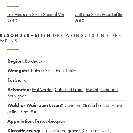
Les Hauts de Smith Second Vin
Château Smith Haut Lafitte
2010
2010
BESONDERHEITEN
DES WEINGUTS UND DES
WEINS
Region:
Bordeaux
Weingut:
Château Smith Haut Lafitte
Farbe:
rot
Rebsorten:
Petit Verdot
,
Cabernet Franc
,
Merlot
,
Cabernet
Sauvignon
Welcher Wein zum Essen?
Caneton rôti à la broche
,
Alose
grillée
,
Oie rôtie
Appellation:
Pessac-Léognan
Klassifizierung:
Cru classé de graves (Cru klassifiziert)