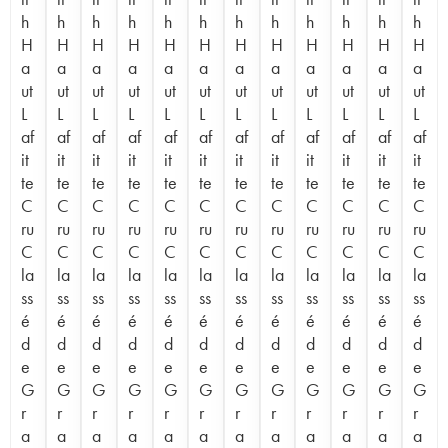
h
h
h
h
h
h
h
h
h
h
h
h
H
H
H
H
H
H
H
H
H
H
H
H
a
a
a
a
a
a
a
a
a
a
a
a
ut
ut
ut
ut
ut
ut
ut
ut
ut
ut
ut
ut
L
L
L
L
L
L
L
L
L
L
L
L
af
af
af
af
af
af
af
af
af
af
af
af
it
it
it
it
it
it
it
it
it
it
it
it
te
te
te
te
te
te
te
te
te
te
te
te
C
C
C
C
C
C
C
C
C
C
C
C
ru
ru
ru
ru
ru
ru
ru
ru
ru
ru
ru
ru
C
C
C
C
C
C
C
C
C
C
C
C
la
la
la
la
la
la
la
la
la
la
la
la
ss
ss
ss
ss
ss
ss
ss
ss
ss
ss
ss
ss
é
é
é
é
é
é
é
é
é
é
é
é
d
d
d
d
d
d
d
d
d
d
d
d
e
e
e
e
e
e
e
e
e
e
e
e
G
G
G
G
G
G
G
G
G
G
G
G
r
r
r
r
r
r
r
r
r
r
r
r
a
a
a
a
a
a
a
a
a
a
a
a