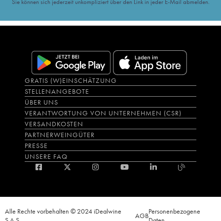
Sie können sich jederzeit unkompliziert über den Link in jeder E-Mail abmelden.
GRATIS (W)EINSCHÄTZUNG
STELLENANGEBOTE
ÜBER UNS
VERANTWORTUNG VON UNTERNEHMEN (CSR)
VERSANDKOSTEN
PARTNERWEINGÜTER
PRESSE
UNSERE FAQ
Alle Rechte vorbehalten © 2024 iDealwine
Personenbezogene
AGB
S.A.S.
Daten