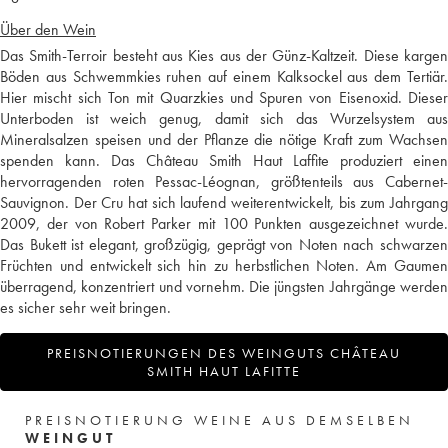
Über den Wein
Das Smith-Terroir besteht aus Kies aus der Günz-Kaltzeit. Diese kargen
Böden aus Schwemmkies ruhen auf einem Kalksockel aus dem Tertiär.
Hier mischt sich Ton mit Quarzkies und Spuren von Eisenoxid. Dieser
Unterboden ist weich genug, damit sich das Wurzelsystem aus
Mineralsalzen speisen und der Pflanze die nötige Kraft zum Wachsen
spenden kann. Das Château Smith Haut Laffite produziert einen
hervorragenden roten Pessac-Léognan, größtenteils aus Cabernet-
Sauvignon. Der Cru hat sich laufend weiterentwickelt, bis zum Jahrgang
2009, der von Robert Parker mit 100 Punkten ausgezeichnet wurde.
Das Bukett ist elegant, großzügig, geprägt von Noten nach schwarzen
Früchten und entwickelt sich hin zu herbstlichen Noten. Am Gaumen
überragend, konzentriert und vornehm. Die jüngsten Jahrgänge werden
es sicher sehr weit bringen.
PREISNOTIERUNGEN DES WEINGUTS CHÂTEAU
SMITH HAUT LAFITTE
PREISNOTIERUNG WEINE AUS DEMSELBEN
WEINGUT