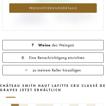
1960
1959
1958
1957
1956
+173.88%
-3.03%
PREISNOTIERUNGSDETAILS
1955
1953
1952
1950
1949
1947
ABWEICHUNG DER
1945
1920
ABWEICHUNG PRIMEUR-PREIS
1878
NOTIERUNG
NACH JAHRGANG 1998 /
AKTUELL/PRIMEUR-PREIS
1997
Weine
des Weinguts
Eine Benachrichtigung einrichten
zu meinem Keller hinzufügen
CHÂTEAU SMITH HAUT LAFITTE CRU CLASSÉ DE
GRAVES JETZT ERHÄLTLICH