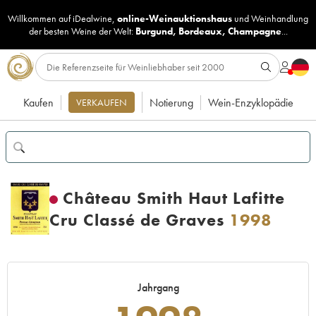
Willkommen auf iDealwine,
online-Weinauktionshaus
und
Weinhandlung
der besten Weine der Welt:
Burgund
,
Bordeaux
,
Champagne
...
Kaufen
Notierung
Wein-Enzyklopädie
VERKAUFEN
Château Smith Haut Lafitte
Cru Classé de Graves
1998
Jahrgang