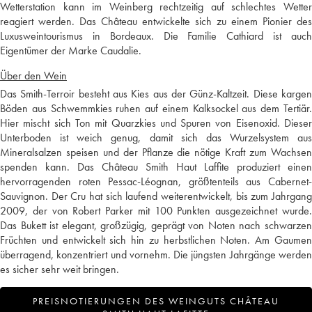
Wetterstation kann im Weinberg rechtzeitig auf schlechtes Wetter
reagiert werden. Das Château entwickelte sich zu einem Pionier des
Luxusweintourismus in Bordeaux. Die Familie Cathiard ist auch
Eigentümer der Marke Caudalie.
Über den Wein
Das Smith-Terroir besteht aus Kies aus der Günz-Kaltzeit. Diese kargen
Böden aus Schwemmkies ruhen auf einem Kalksockel aus dem Tertiär.
Hier mischt sich Ton mit Quarzkies und Spuren von Eisenoxid. Dieser
Unterboden ist weich genug, damit sich das Wurzelsystem aus
Mineralsalzen speisen und der Pflanze die nötige Kraft zum Wachsen
spenden kann. Das Château Smith Haut Laffite produziert einen
hervorragenden roten Pessac-Léognan, größtenteils aus Cabernet-
Sauvignon. Der Cru hat sich laufend weiterentwickelt, bis zum Jahrgang
2009, der von Robert Parker mit 100 Punkten ausgezeichnet wurde.
Das Bukett ist elegant, großzügig, geprägt von Noten nach schwarzen
Früchten und entwickelt sich hin zu herbstlichen Noten. Am Gaumen
überragend, konzentriert und vornehm. Die jüngsten Jahrgänge werden
es sicher sehr weit bringen.
PREISNOTIERUNGEN DES WEINGUTS CHÂTEAU