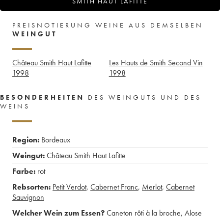
SMITH HAUT LAFITTE
PREISNOTIERUNG WEINE AUS DEMSELBEN
WEINGUT
Château Smith Haut Lafitte
Les Hauts de Smith Second Vin
1998
1998
BESONDERHEITEN
DES WEINGUTS UND DES
WEINS
Region:
Bordeaux
Weingut:
Château Smith Haut Lafitte
Farbe:
rot
Rebsorten:
Petit Verdot
,
Cabernet Franc
,
Merlot
,
Cabernet
Sauvignon
Welcher Wein zum Essen?
Caneton rôti à la broche
,
Alose