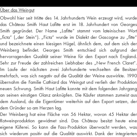
Über das Weingut
Obwohl hier seit Mitte des 14. Jahrhunderts Wein erzeugt wird, wurde
das Château Smith Haut Lafitte erst im 18. Jahrhundert von Georges
Smith gegründet. Der Name „Lafitte“ stammt vom lateinischen Wort
„ficta“ („der Stein“). „Ficta“ wurde im Dialekt der Gascogne zu „fitte“
und bezeichnete einen kiesigen Hügel, ähnlich dem, auf dem sich der
Weinberg befindet. Georges Smith entschied sich aufgrund der
hervorragenden Qualität seiner Weine für den Export nach England.
Sehr zur Freude der zahlreichen Liebhaber des „New French Claret“.
Im Laufe der nächsten zwei Jahrhunderte wechselten die Besitzer
mehrfach, was sich negativ auf die Qualität der Weine auswirkte. 1990
übernahm die Familie Cathiard das Weingut und verlieh der Produktion
neuen Schwung. Smith Haut Lafitte konnte mit dem folgenden Jahrgang
an seinen einstigen Glanz anknüpfen. Die Käufer stammen zumeist aus
dem Ausland, da die Eigentümer weiterhin auf den Export setzen, der
dem Gründer so am Herzen lag.
Der Weinberg hat eine Fläche von 56 Hektar, wovon 45 Hektar der
Rotweinproduktion gewidmet sind. Das Château besitzt heute eine
eigene Küferei. So kann die Fass-Produktion überwacht werden, was
sich wiederum positiv auf die Qualität auswirkt. Dank der integrierten