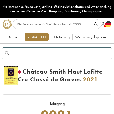
Willkommen auf iDealwine,
online-Weinauktionshaus
und
Weinhandlung
der besten Weine der Welt:
Burgund
,
Bordeaux
,
Champagne
...
Kaufen
Notierung
Wein-Enzyklopädie
VERKAUFEN
Château Smith Haut Lafitte
Cru Classé de Graves
2021
Jahrgang