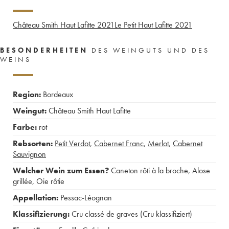
Château Smith Haut Lafitte
2021
Le Petit Haut Lafitte
2021
BESONDERHEITEN
DES WEINGUTS UND DES
WEINS
Region:
Bordeaux
Weingut:
Château Smith Haut Lafitte
Farbe:
rot
Rebsorten:
Petit Verdot
,
Cabernet Franc
,
Merlot
,
Cabernet
Sauvignon
Welcher Wein zum Essen?
Caneton rôti à la broche
,
Alose
grillée
,
Oie rôtie
Appellation:
Pessac-Léognan
Klassifizierung:
Cru classé de graves (Cru klassifiziert)