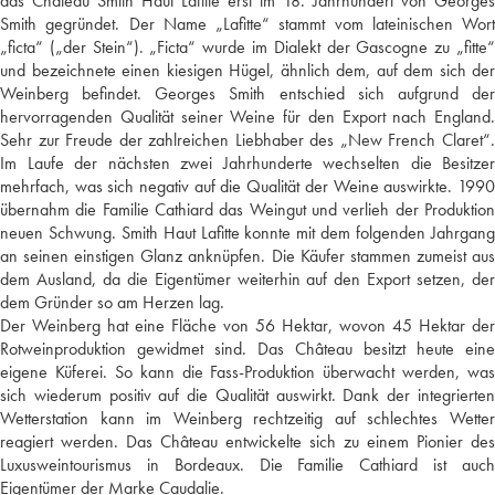
das Château Smith Haut Lafitte erst im 18. Jahrhundert von Georges
Smith gegründet. Der Name „Lafitte“ stammt vom lateinischen Wort
„ficta“ („der Stein“). „Ficta“ wurde im Dialekt der Gascogne zu „fitte“
und bezeichnete einen kiesigen Hügel, ähnlich dem, auf dem sich der
Weinberg befindet. Georges Smith entschied sich aufgrund der
hervorragenden Qualität seiner Weine für den Export nach England.
Sehr zur Freude der zahlreichen Liebhaber des „New French Claret“.
Im Laufe der nächsten zwei Jahrhunderte wechselten die Besitzer
mehrfach, was sich negativ auf die Qualität der Weine auswirkte. 1990
übernahm die Familie Cathiard das Weingut und verlieh der Produktion
neuen Schwung. Smith Haut Lafitte konnte mit dem folgenden Jahrgang
an seinen einstigen Glanz anknüpfen. Die Käufer stammen zumeist aus
dem Ausland, da die Eigentümer weiterhin auf den Export setzen, der
dem Gründer so am Herzen lag.
Der Weinberg hat eine Fläche von 56 Hektar, wovon 45 Hektar der
Rotweinproduktion gewidmet sind. Das Château besitzt heute eine
eigene Küferei. So kann die Fass-Produktion überwacht werden, was
sich wiederum positiv auf die Qualität auswirkt. Dank der integrierten
Wetterstation kann im Weinberg rechtzeitig auf schlechtes Wetter
reagiert werden. Das Château entwickelte sich zu einem Pionier des
Luxusweintourismus in Bordeaux. Die Familie Cathiard ist auch
Eigentümer der Marke Caudalie.