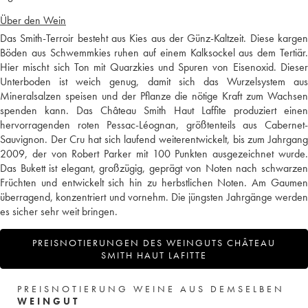
Über den Wein
Das Smith-Terroir besteht aus Kies aus der Günz-Kaltzeit. Diese kargen
Böden aus Schwemmkies ruhen auf einem Kalksockel aus dem Tertiär.
Hier mischt sich Ton mit Quarzkies und Spuren von Eisenoxid. Dieser
Unterboden ist weich genug, damit sich das Wurzelsystem aus
Mineralsalzen speisen und der Pflanze die nötige Kraft zum Wachsen
spenden kann. Das Château Smith Haut Laffite produziert einen
hervorragenden roten Pessac-Léognan, größtenteils aus Cabernet-
Sauvignon. Der Cru hat sich laufend weiterentwickelt, bis zum Jahrgang
2009, der von Robert Parker mit 100 Punkten ausgezeichnet wurde.
Das Bukett ist elegant, großzügig, geprägt von Noten nach schwarzen
Früchten und entwickelt sich hin zu herbstlichen Noten. Am Gaumen
überragend, konzentriert und vornehm. Die jüngsten Jahrgänge werden
es sicher sehr weit bringen.
PREISNOTIERUNGEN DES WEINGUTS CHÂTEAU
SMITH HAUT LAFITTE
PREISNOTIERUNG WEINE AUS DEMSELBEN
WEINGUT