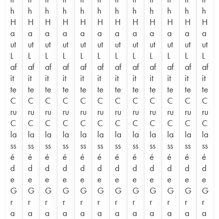
h
h
h
h
h
h
h
h
h
h
h
h
H
H
H
H
H
H
H
H
H
H
H
H
a
a
a
a
a
a
a
a
a
a
a
a
ut
ut
ut
ut
ut
ut
ut
ut
ut
ut
ut
ut
L
L
L
L
L
L
L
L
L
L
L
L
af
af
af
af
af
af
af
af
af
af
af
af
it
it
it
it
it
it
it
it
it
it
it
it
te
te
te
te
te
te
te
te
te
te
te
te
C
C
C
C
C
C
C
C
C
C
C
C
ru
ru
ru
ru
ru
ru
ru
ru
ru
ru
ru
ru
C
C
C
C
C
C
C
C
C
C
C
C
la
la
la
la
la
la
la
la
la
la
la
la
ss
ss
ss
ss
ss
ss
ss
ss
ss
ss
ss
ss
é
é
é
é
é
é
é
é
é
é
é
é
d
d
d
d
d
d
d
d
d
d
d
d
e
e
e
e
e
e
e
e
e
e
e
e
G
G
G
G
G
G
G
G
G
G
G
G
r
r
r
r
r
r
r
r
r
r
r
r
a
a
a
a
a
a
a
a
a
a
a
a