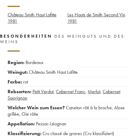
Château Smith Haut Lafitte
Les Hauts de Smith Second Vin
1981
1981
BESONDERHEITEN
DES WEINGUTS UND DES
WEINS
Region:
Bordeaux
Weingut:
Château Smith Haut Lafitte
Farbe:
rot
Rebsorten:
Petit Verdot
,
Cabernet Franc
,
Merlot
,
Cabernet
Sauvignon
Welcher Wein zum Essen?
Caneton rôti à la broche
,
Alose
grillée
,
Oie rôtie
Appellation:
Pessac-Léognan
Klassifizierung:
Cru classé de graves (Cru klassifiziert)