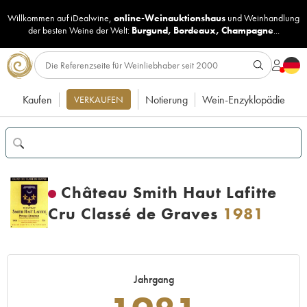
Willkommen auf iDealwine,
online-Weinauktionshaus
und
Weinhandlung
der besten Weine der Welt:
Burgund
,
Bordeaux
,
Champagne
...
Kaufen
Notierung
Wein-Enzyklopädie
VERKAUFEN
Château Smith Haut Lafitte
Cru Classé de Graves
1981
Jahrgang