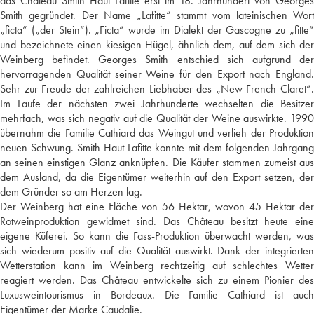
das Château Smith Haut Lafitte erst im 18. Jahrhundert von Georges
Smith gegründet. Der Name „Lafitte“ stammt vom lateinischen Wort
„ficta“ („der Stein“). „Ficta“ wurde im Dialekt der Gascogne zu „fitte“
und bezeichnete einen kiesigen Hügel, ähnlich dem, auf dem sich der
Weinberg befindet. Georges Smith entschied sich aufgrund der
hervorragenden Qualität seiner Weine für den Export nach England.
Sehr zur Freude der zahlreichen Liebhaber des „New French Claret“.
Im Laufe der nächsten zwei Jahrhunderte wechselten die Besitzer
mehrfach, was sich negativ auf die Qualität der Weine auswirkte. 1990
übernahm die Familie Cathiard das Weingut und verlieh der Produktion
neuen Schwung. Smith Haut Lafitte konnte mit dem folgenden Jahrgang
an seinen einstigen Glanz anknüpfen. Die Käufer stammen zumeist aus
dem Ausland, da die Eigentümer weiterhin auf den Export setzen, der
dem Gründer so am Herzen lag.
Der Weinberg hat eine Fläche von 56 Hektar, wovon 45 Hektar der
Rotweinproduktion gewidmet sind. Das Château besitzt heute eine
eigene Küferei. So kann die Fass-Produktion überwacht werden, was
sich wiederum positiv auf die Qualität auswirkt. Dank der integrierten
Wetterstation kann im Weinberg rechtzeitig auf schlechtes Wetter
reagiert werden. Das Château entwickelte sich zu einem Pionier des
Luxusweintourismus in Bordeaux. Die Familie Cathiard ist auch
Eigentümer der Marke Caudalie.