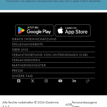
Sie können sich jederzeit unkompliziert über den Link in jeder E-Mail abmelden.
GRATIS (W)EINSCHÄTZUNG
STELLENANGEBOTE
ÜBER UNS
VERANTWORTUNG VON UNTERNEHMEN (CSR)
VERSANDKOSTEN
PARTNERWEINGÜTER
PRESSE
UNSERE FAQ
Alle Rechte vorbehalten © 2024 iDealwine
Personenbezogene
AGB
S.A.S.
Daten