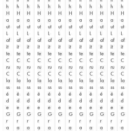
h
h
h
h
h
h
h
h
h
h
h
h
H
H
H
H
H
H
H
H
H
H
H
H
a
a
a
a
a
a
a
a
a
a
a
a
ut
ut
ut
ut
ut
ut
ut
ut
ut
ut
ut
ut
L
L
L
L
L
L
L
L
L
L
L
L
af
af
af
af
af
af
af
af
af
af
af
af
it
it
it
it
it
it
it
it
it
it
it
it
te
te
te
te
te
te
te
te
te
te
te
te
C
C
C
C
C
C
C
C
C
C
C
C
ru
ru
ru
ru
ru
ru
ru
ru
ru
ru
ru
ru
C
C
C
C
C
C
C
C
C
C
C
C
la
la
la
la
la
la
la
la
la
la
la
la
ss
ss
ss
ss
ss
ss
ss
ss
ss
ss
ss
ss
é
é
é
é
é
é
é
é
é
é
é
é
d
d
d
d
d
d
d
d
d
d
d
d
e
e
e
e
e
e
e
e
e
e
e
e
G
G
G
G
G
G
G
G
G
G
G
G
r
r
r
r
r
r
r
r
r
r
r
r
a
a
a
a
a
a
a
a
a
a
a
a