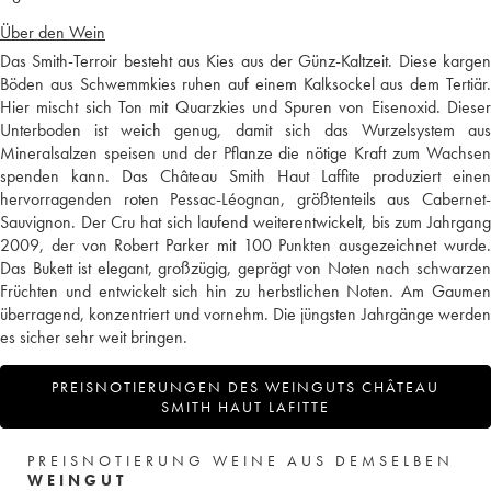
Über den Wein
Das Smith-Terroir besteht aus Kies aus der Günz-Kaltzeit. Diese kargen
Böden aus Schwemmkies ruhen auf einem Kalksockel aus dem Tertiär.
Hier mischt sich Ton mit Quarzkies und Spuren von Eisenoxid. Dieser
Unterboden ist weich genug, damit sich das Wurzelsystem aus
Mineralsalzen speisen und der Pflanze die nötige Kraft zum Wachsen
spenden kann. Das Château Smith Haut Laffite produziert einen
hervorragenden roten Pessac-Léognan, größtenteils aus Cabernet-
Sauvignon. Der Cru hat sich laufend weiterentwickelt, bis zum Jahrgang
2009, der von Robert Parker mit 100 Punkten ausgezeichnet wurde.
Das Bukett ist elegant, großzügig, geprägt von Noten nach schwarzen
Früchten und entwickelt sich hin zu herbstlichen Noten. Am Gaumen
überragend, konzentriert und vornehm. Die jüngsten Jahrgänge werden
es sicher sehr weit bringen.
PREISNOTIERUNGEN DES WEINGUTS CHÂTEAU
SMITH HAUT LAFITTE
PREISNOTIERUNG WEINE AUS DEMSELBEN
WEINGUT